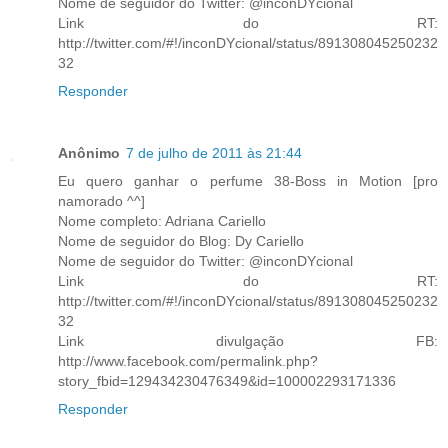
Nome de seguidor do Twitter: @inconDYcional
Link do RT:
http://twitter.com/#!/inconDYcional/status/891308045250232
32
Responder
Anônimo
7 de julho de 2011 às 21:44
Eu quero ganhar o perfume 38-Boss in Motion [pro
namorado ^^]
Nome completo: Adriana Cariello
Nome de seguidor do Blog: Dy Cariello
Nome de seguidor do Twitter: @inconDYcional
Link do RT:
http://twitter.com/#!/inconDYcional/status/891308045250232
32
Link divulgação FB:
http://www.facebook.com/permalink.php?
story_fbid=129434230476349&id=100002293171336
Responder