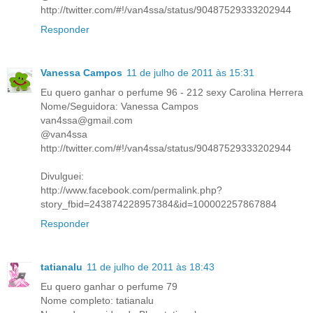
http://twitter.com/#!/van4ssa/status/90487529333202944
Responder
Vanessa Campos
11 de julho de 2011 às 15:31
Eu quero ganhar o perfume 96 - 212 sexy Carolina Herrera
Nome/Seguidora: Vanessa Campos
van4ssa@gmail.com
@van4ssa
http://twitter.com/#!/van4ssa/status/90487529333202944
Divulguei:
http://www.facebook.com/permalink.php?
story_fbid=243874228957384&id=100002257867884
Responder
tatianalu
11 de julho de 2011 às 18:43
Eu quero ganhar o perfume 79
Nome completo: tatianalu