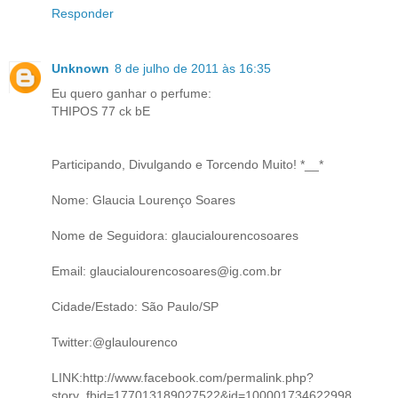
Responder
Unknown
8 de julho de 2011 às 16:35
Eu quero ganhar o perfume:
THIPOS 77 ck bE
Participando, Divulgando e Torcendo Muito! *__*
Nome: Glaucia Lourenço Soares
Nome de Seguidora: glaucialourencosoares
Email: glaucialourencosoares@ig.com.br
Cidade/Estado: São Paulo/SP
Twitter:@glaulourenco
LINK:http://www.facebook.com/permalink.php?
story_fbid=177013189027522&id=100001734622998