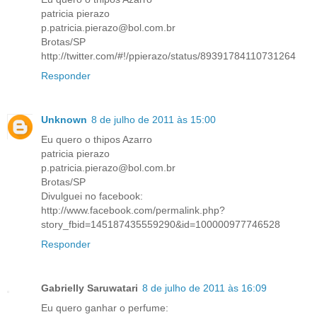
patricia pierazo
p.patricia.pierazo@bol.com.br
Brotas/SP
http://twitter.com/#!/ppierazo/status/89391784110731264
Responder
Unknown
8 de julho de 2011 às 15:00
Eu quero o thipos Azarro
patricia pierazo
p.patricia.pierazo@bol.com.br
Brotas/SP
Divulguei no facebook:
http://www.facebook.com/permalink.php?
story_fbid=145187435559290&id=100000977746528
Responder
Gabrielly Saruwatari
8 de julho de 2011 às 16:09
Eu quero ganhar o perfume: