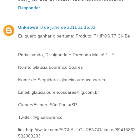
Responder
Unknown
8 de julho de 2011 às 16:33
Eu quero ganhar o perfume: Produto: THIPOS 77 CK Be
Participando, Divulgando e Torcendo Muito! *__*
Nome: Glaucia Lourenço Soares
Nome de Seguidora: glaucialourencosoares
Email: glaucialourencosoares@ig.com.br
Cidade/Estado: São Paulo/SP
Twitter:@glaulourenco
link:http://twitter.com/#!/GLAULOURENCO/status/89415862
532063233