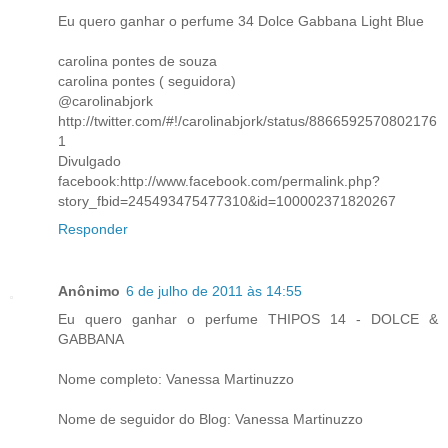
Eu quero ganhar o perfume 34 Dolce Gabbana Light Blue
carolina pontes de souza
carolina pontes ( seguidora)
@carolinabjork
http://twitter.com/#!/carolinabjork/status/8866592570802176
1
Divulgado
facebook:http://www.facebook.com/permalink.php?
story_fbid=245493475477310&id=100002371820267
Responder
Anônimo
6 de julho de 2011 às 14:55
Eu quero ganhar o perfume THIPOS 14 - DOLCE &
GABBANA
Nome completo: Vanessa Martinuzzo
Nome de seguidor do Blog: Vanessa Martinuzzo