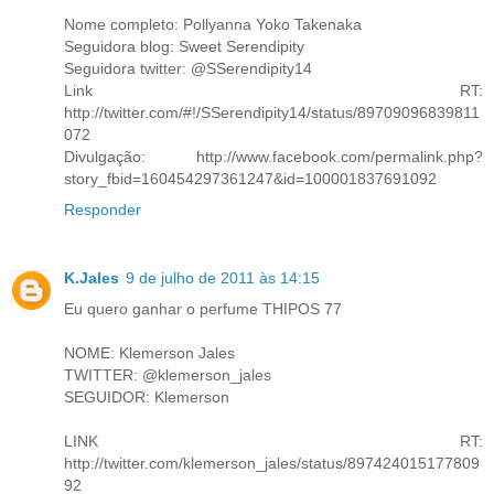
Nome completo: Pollyanna Yoko Takenaka
Seguidora blog: Sweet Serendipity
Seguidora twitter: @SSerendipity14
Link RT:
http://twitter.com/#!/SSerendipity14/status/89709096839811
072
Divulgação: http://www.facebook.com/permalink.php?
story_fbid=160454297361247&id=100001837691092
Responder
K.Jales
9 de julho de 2011 às 14:15
Eu quero ganhar o perfume THIPOS 77
NOME: Klemerson Jales
TWITTER: @klemerson_jales
SEGUIDOR: Klemerson
LINK RT:
http://twitter.com/klemerson_jales/status/897424015177809
92