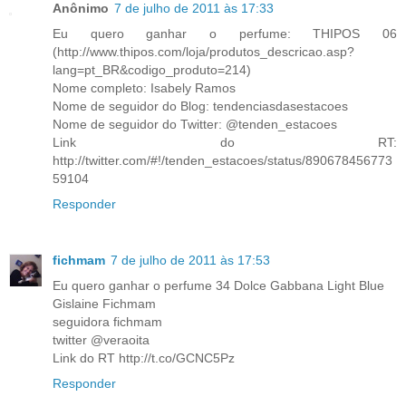
Anônimo
7 de julho de 2011 às 17:33
Eu quero ganhar o perfume: THIPOS 06
(http://www.thipos.com/loja/produtos_descricao.asp?
lang=pt_BR&codigo_produto=214)
Nome completo: Isabely Ramos
Nome de seguidor do Blog: tendenciasdasestacoes
Nome de seguidor do Twitter: @tenden_estacoes
Link do RT:
http://twitter.com/#!/tenden_estacoes/status/890678456773
59104
Responder
fichmam
7 de julho de 2011 às 17:53
Eu quero ganhar o perfume 34 Dolce Gabbana Light Blue
Gislaine Fichmam
seguidora fichmam
twitter @veraoita
Link do RT http://t.co/GCNC5Pz
Responder