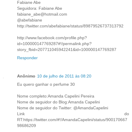
Fabiane Abe
Seguidora: Fabiane Abe
fabiane_abe@hotmail.com
@abefabiane
http://twitter.com/abefabiane/status/89879526737313792
http://www.facebook.com/profile.php?
id=100000147769287#!/permalink.php?
story_fbid=207711045942241&id=100000147769287
Responder
Anônimo
10 de julho de 2011 às 08:20
Eu quero ganhar o perfume 30
Nome completo:Amanda Capelini Pereira
Nome de seguidor do Blog:Amanda Capelini
Nome de seguidor do Twitter: @AmandaCapelini
Link do
RT:https://twitter.com/#!/AmandaCapelini/status/900170667
98686209