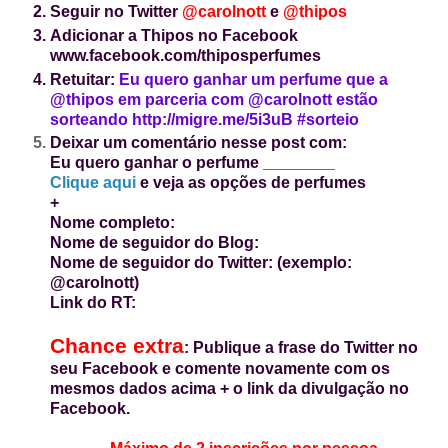
Seguir no Twitter
@carolnott
e
@thipos
Adicionar a Thipos no Facebook
www.facebook.com/thiposperfumes
Retuitar:
Eu quero ganhar um perfume que a
@thipos em parceria com @carolnott estão
sorteando http://migre.me/5i3uB #sorteio
Deixar um
comentário nesse post com:
Eu quero ganhar o perfume ________
Clique aqui
e veja as opções de perfumes
+
Nome completo:
Nome de seguidor do Blog:
Nome de seguidor do Twitter: (exemplo:
@carolnott)
Link do RT:
Chance extra
: Publique a frase do Twitter no
seu Facebook e comente novamente com os
mesmos dados acima + o link da divulgação no
Facebook.