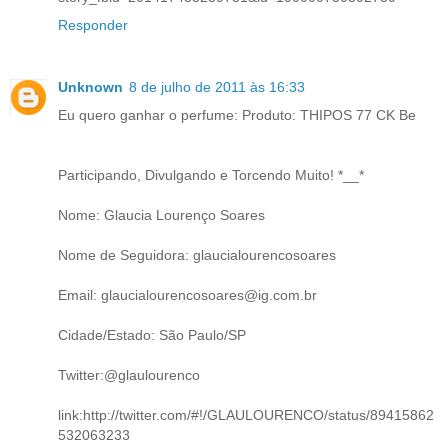
Responder
Unknown
8 de julho de 2011 às 16:33
Eu quero ganhar o perfume: Produto: THIPOS 77 CK Be
Participando, Divulgando e Torcendo Muito! *__*
Nome: Glaucia Lourenço Soares
Nome de Seguidora: glaucialourencosoares
Email: glaucialourencosoares@ig.com.br
Cidade/Estado: São Paulo/SP
Twitter:@glaulourenco
link:http://twitter.com/#!/GLAULOURENCO/status/89415862
532063233