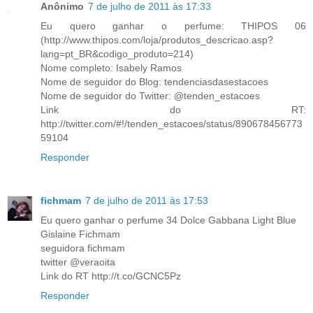
Anônimo
7 de julho de 2011 às 17:33
Eu quero ganhar o perfume: THIPOS 06
(http://www.thipos.com/loja/produtos_descricao.asp?
lang=pt_BR&codigo_produto=214)
Nome completo: Isabely Ramos
Nome de seguidor do Blog: tendenciasdasestacoes
Nome de seguidor do Twitter: @tenden_estacoes
Link do RT:
http://twitter.com/#!/tenden_estacoes/status/890678456773
59104
Responder
fichmam
7 de julho de 2011 às 17:53
Eu quero ganhar o perfume 34 Dolce Gabbana Light Blue
Gislaine Fichmam
seguidora fichmam
twitter @veraoita
Link do RT http://t.co/GCNC5Pz
Responder