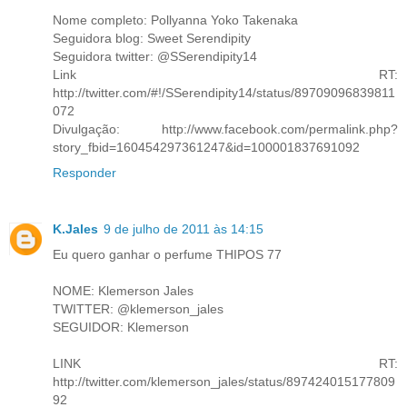
Nome completo: Pollyanna Yoko Takenaka
Seguidora blog: Sweet Serendipity
Seguidora twitter: @SSerendipity14
Link RT:
http://twitter.com/#!/SSerendipity14/status/89709096839811
072
Divulgação: http://www.facebook.com/permalink.php?
story_fbid=160454297361247&id=100001837691092
Responder
K.Jales
9 de julho de 2011 às 14:15
Eu quero ganhar o perfume THIPOS 77
NOME: Klemerson Jales
TWITTER: @klemerson_jales
SEGUIDOR: Klemerson
LINK RT:
http://twitter.com/klemerson_jales/status/897424015177809
92