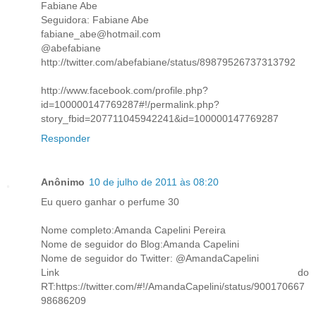
Fabiane Abe
Seguidora: Fabiane Abe
fabiane_abe@hotmail.com
@abefabiane
http://twitter.com/abefabiane/status/89879526737313792
http://www.facebook.com/profile.php?
id=100000147769287#!/permalink.php?
story_fbid=207711045942241&id=100000147769287
Responder
Anônimo
10 de julho de 2011 às 08:20
Eu quero ganhar o perfume 30
Nome completo:Amanda Capelini Pereira
Nome de seguidor do Blog:Amanda Capelini
Nome de seguidor do Twitter: @AmandaCapelini
Link do
RT:https://twitter.com/#!/AmandaCapelini/status/900170667
98686209