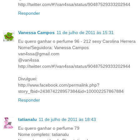
http://twitter.com/#!/van4ssa/status/90487529333202944
Responder
Vanessa Campos
11 de julho de 2011 às 15:31
Eu quero ganhar o perfume 96 - 212 sexy Carolina Herrera
Nome/Seguidora: Vanessa Campos
van4ssa@gmail.com
@van4ssa
http://twitter.com/#!/van4ssa/status/90487529333202944
Divulguei:
http://www.facebook.com/permalink.php?
story_fbid=243874228957384&id=100002257867884
Responder
tatianalu
11 de julho de 2011 às 18:43
Eu quero ganhar o perfume 79
Nome completo: tatianalu