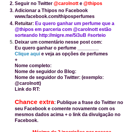
Seguir no Twitter
@carolnott
e
@thipos
Adicionar a Thipos no Facebook
www.facebook.com/thiposperfumes
Retuitar:
Eu quero ganhar um perfume que a
@thipos em parceria com @carolnott estão
sorteando http://migre.me/5i3uB #sorteio
Deixar um
comentário nesse post com:
Eu quero ganhar o perfume ________
Clique aqui
e veja as opções de perfumes
+
Nome completo:
Nome de seguidor do Blog:
Nome de seguidor do Twitter: (exemplo:
@carolnott)
Link do RT:
Chance extra
: Publique a frase do Twitter no
seu Facebook e comente novamente com os
mesmos dados acima + o link da divulgação no
Facebook.