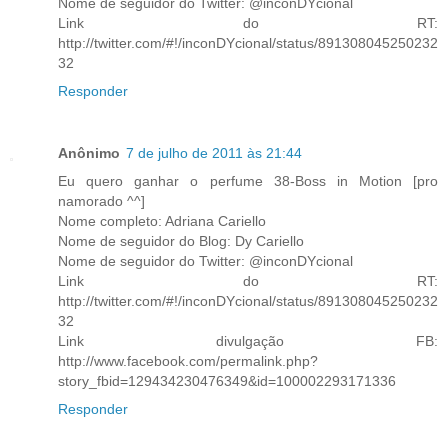
Nome de seguidor do Twitter: @inconDYcional
Link do RT:
http://twitter.com/#!/inconDYcional/status/891308045250232
32
Responder
Anônimo
7 de julho de 2011 às 21:44
Eu quero ganhar o perfume 38-Boss in Motion [pro
namorado ^^]
Nome completo: Adriana Cariello
Nome de seguidor do Blog: Dy Cariello
Nome de seguidor do Twitter: @inconDYcional
Link do RT:
http://twitter.com/#!/inconDYcional/status/891308045250232
32
Link divulgação FB:
http://www.facebook.com/permalink.php?
story_fbid=129434230476349&id=100002293171336
Responder