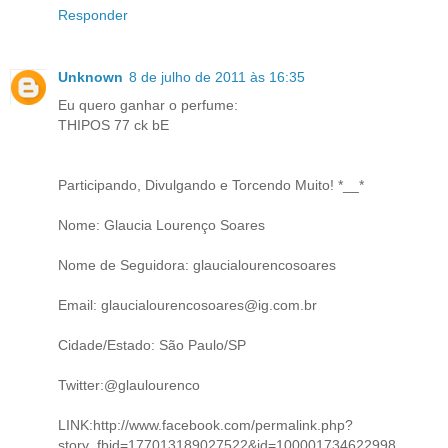
Responder
Unknown
8 de julho de 2011 às 16:35
Eu quero ganhar o perfume:
THIPOS 77 ck bE
Participando, Divulgando e Torcendo Muito! *__*
Nome: Glaucia Lourenço Soares
Nome de Seguidora: glaucialourencosoares
Email: glaucialourencosoares@ig.com.br
Cidade/Estado: São Paulo/SP
Twitter:@glaulourenco
LINK:http://www.facebook.com/permalink.php?
story_fbid=177013189027522&id=100001734622998