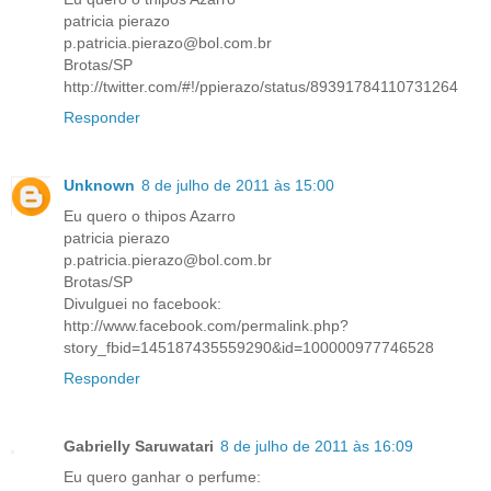
patricia pierazo
p.patricia.pierazo@bol.com.br
Brotas/SP
http://twitter.com/#!/ppierazo/status/89391784110731264
Responder
Unknown
8 de julho de 2011 às 15:00
Eu quero o thipos Azarro
patricia pierazo
p.patricia.pierazo@bol.com.br
Brotas/SP
Divulguei no facebook:
http://www.facebook.com/permalink.php?
story_fbid=145187435559290&id=100000977746528
Responder
Gabrielly Saruwatari
8 de julho de 2011 às 16:09
Eu quero ganhar o perfume: