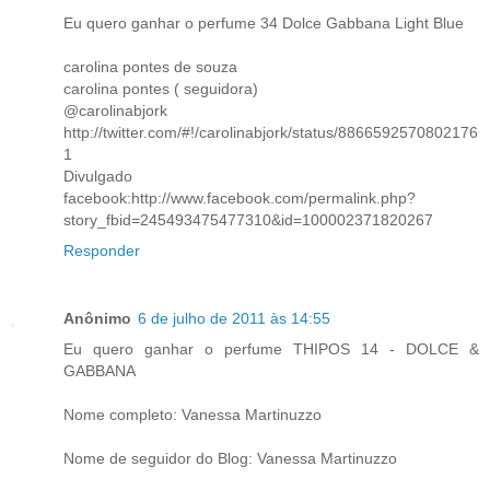
Eu quero ganhar o perfume 34 Dolce Gabbana Light Blue
carolina pontes de souza
carolina pontes ( seguidora)
@carolinabjork
http://twitter.com/#!/carolinabjork/status/8866592570802176
1
Divulgado
facebook:http://www.facebook.com/permalink.php?
story_fbid=245493475477310&id=100002371820267
Responder
Anônimo
6 de julho de 2011 às 14:55
Eu quero ganhar o perfume THIPOS 14 - DOLCE &
GABBANA
Nome completo: Vanessa Martinuzzo
Nome de seguidor do Blog: Vanessa Martinuzzo