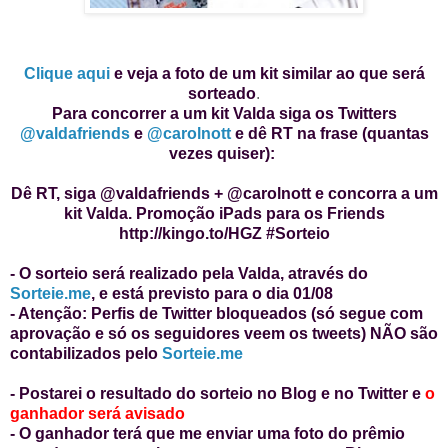
Clique aqui
e veja a foto de um kit similar ao que será
sorteado
.
Para concorrer a um kit Valda siga os Twitters
@valdafriends
e
@carolnott
e dê RT na frase (quantas
vezes quiser):
Dê RT, siga @valdafriends + @carolnott e concorra a um
kit Valda. Promoção iPads para os Friends
http://kingo.to/HGZ
#Sorteio
- O sorteio será realizado pela Valda, através do
Sorteie.me
, e está previsto para o dia 01/08
- Atenção: Perfis de Twitter bloqueados (só segue com
aprovação e só os seguidores veem os tweets) NÃO são
contabilizados pelo
Sorteie.me
- Postarei o resultado do sorteio no Blog e no Twitter e
o
ganhador será avisado
- O ganhador terá que me enviar uma foto do prêmio