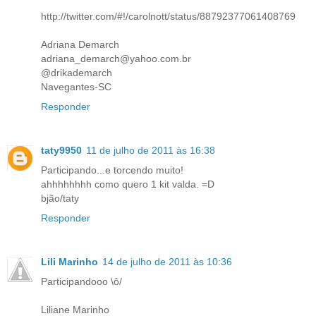
http://twitter.com/#!/carolnott/status/88792377061408769
Adriana Demarch
adriana_demarch@yahoo.com.br
@drikademarch
Navegantes-SC
Responder
taty9950
11 de julho de 2011 às 16:38
Participando...e torcendo muito!
ahhhhhhhh como quero 1 kit valda. =D
bjão/taty
Responder
Lili Marinho
14 de julho de 2011 às 10:36
Participandooo \ô/
Liliane Marinho