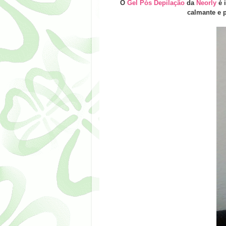
O
Gel Pós Depilação
da
Neorly
é i
calmante e p