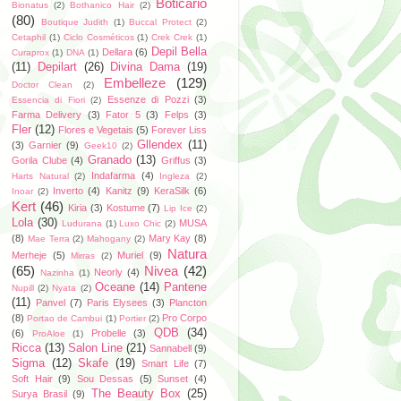
Boticario
Bionatus
(2)
Bothanico Hair
(2)
(80)
Boutique Judith
(1)
Buccal Protect
(2)
Cetaphil
(1)
Ciclo Cosméticos
(1)
Crek Crek
(1)
Depil Bella
Dellara
(6)
Curaprox
(1)
DNA
(1)
(11)
Depilart
(26)
Divina Dama
(19)
Embelleze
(129)
Doctor Clean
(2)
Essenze di Pozzi
(3)
Essencia di Fiori
(2)
Farma Delivery
(3)
Fator 5
(3)
Felps
(3)
Fler
(12)
Flores e Vegetais
(5)
Forever Liss
Gllendex
(11)
(3)
Garnier
(9)
Geek10
(2)
Granado
(13)
Gorila Clube
(4)
Griffus
(3)
Indafarma
(4)
Harts Natural
(2)
Ingleza
(2)
Inverto
(4)
Kanitz
(9)
KeraSilk
(6)
Inoar
(2)
Kert
(46)
Kiria
(3)
Kostume
(7)
Lip Ice
(2)
Lola
(30)
MUSA
Ludurana
(1)
Luxo Chic
(2)
(8)
Mary Kay
(8)
Mae Terra
(2)
Mahogany
(2)
Natura
Merheje
(5)
Muriel
(9)
Mirras
(2)
(65)
Nivea
(42)
Neorly
(4)
Nazinha
(1)
Oceane
(14)
Pantene
Nupill
(2)
Nyata
(2)
(11)
Panvel
(7)
Paris Elysees
(3)
Plancton
(8)
Pro Corpo
Portao de Cambui
(1)
Portier
(2)
QDB
(34)
(6)
Probelle
(3)
ProAloe
(1)
Ricca
(13)
Salon Line
(21)
Sannabell
(9)
Sigma
(12)
Skafe
(19)
Smart Life
(7)
Soft Hair
(9)
Sou Dessas
(5)
Sunset
(4)
The Beauty Box
(25)
Surya Brasil
(9)