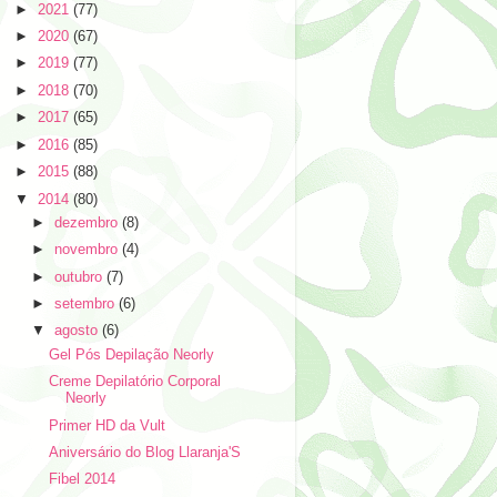
►
2021
(77)
►
2020
(67)
►
2019
(77)
►
2018
(70)
►
2017
(65)
►
2016
(85)
►
2015
(88)
▼
2014
(80)
►
dezembro
(8)
►
novembro
(4)
►
outubro
(7)
►
setembro
(6)
▼
agosto
(6)
Gel Pós Depilação Neorly
Creme Depilatório Corporal
Neorly
Primer HD da Vult
Aniversário do Blog Llaranja'S
Fibel 2014