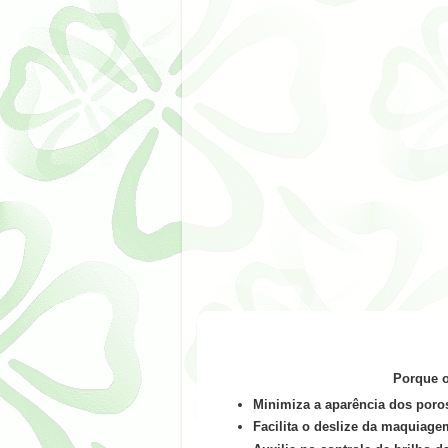
Porque 
Min­i­miza a aparên­cia dos por
Facili­ta o deslize da maquiag