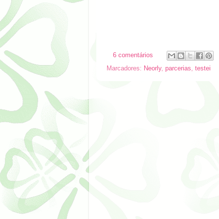
6 comentários
Marcadores:
Neorly
,
parcerias
,
testei