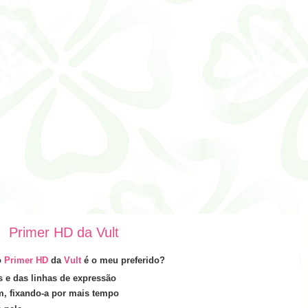
Primer HD da Vult
o
Primer HD
da
Vult
é o meu preferido?
os e das lin­has de expressão
em,
fix­ando-a por mais tempo