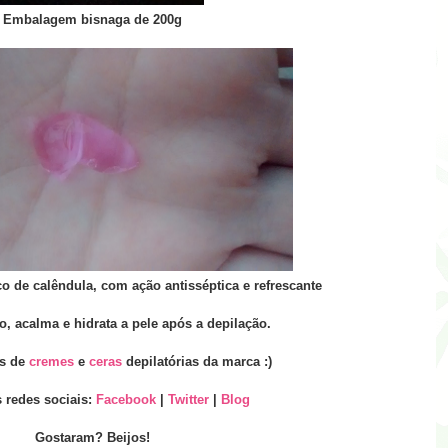
Embalagem bisnaga de 200g
co de calêndula, com ação antisséptica e refrescante
o, acalma e hidrata a pele após a depilação.
es de
cremes
e
ceras
depilatórias da marca :)
 redes sociais:
Facebook
|
Twitter
|
Blog
Gostaram? Beijos!