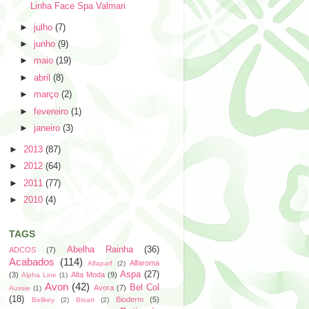
Linha Face Spa Valmari
►
julho
(7)
►
junho
(9)
►
maio
(19)
►
abril
(8)
►
março
(2)
►
fevereiro
(1)
►
janeiro
(3)
►
2013
(87)
►
2012
(64)
►
2011
(77)
►
2010
(4)
TAGS
Abelha Rainha
(36)
ADCOS
(7)
Acabados
(114)
Alfaroma
Alfaparf
(2)
Aspa
(27)
(3)
Alta Moda
(9)
Alpha Line
(1)
Avon
(42)
Bel Col
Avora
(7)
Aussie
(1)
(18)
Bioderm
(5)
Bellkey
(2)
Bioart
(2)