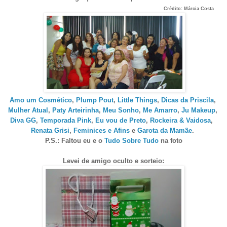
Crédito: Márcia Costa
Amo um Cosmético
,
Plump Pout
,
Little Things
,
Dicas da Priscila
,
Mulher Atual
,
Paty Arteirinha
,
Meu Sonho
,
Me Amarro
,
Ju Makeup
,
Diva GG
,
Temporada Pink
,
Eu vou de Preto
,
Rockeira & Vaidosa
,
Renata Grisi
,
Feminices e Afins
e
Garota da Mamãe
.
P.S.: Faltou eu e o
Tudo Sobre Tudo
na foto
Levei de amigo oculto e sorteio: