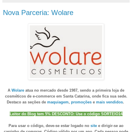
Nova Parceria: Wolare
A
Wolare
atua no mercado desde 1987, sendo a primeira loja de
cosméticos de e-commerce em Santa Catarina, onde fica sua sede.
Destaco as seções de
maquiagem
,
promoções
e
mais vendidos
.
Leitor do Blog tem 5% DESCONTO: Use o código SORTEIO14
Para usar o código, deve-se estar logado no
site
e dirigir-se ao
carrinho de compras. Código válido por um ano. Cada pessoa pode