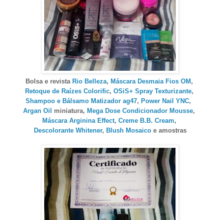
Bolsa e revista
Rio Belleza
,
Máscara Desmaia Fios OM
,
Retoque de Raízes Colorific
,
OSiS+ Spray Texturizante
,
Shampoo e Bálsamo Matizador ag47
,
Power Nail YNC
,
Argan Oil
miniatura,
Mega Dose Condicionador Mousse
,
Máscara Arginina Effect
,
Creme B.B. Cream
,
Descolorante Whitener
,
Blush Mosaico
e amostras