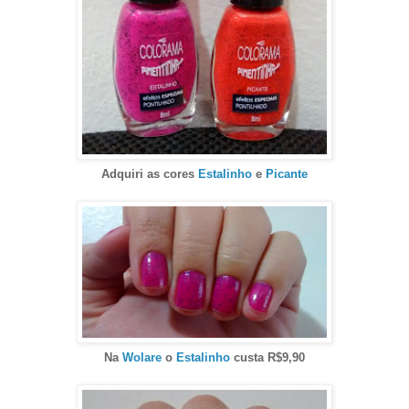
Adquiri as cores
Estalinho
e
Picante
Na
Wolare
o
Estalinho
custa R$9,90