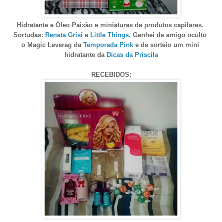
Hidratante e Óleo Paixão
e miniaturas de produtos capilares.
Sortudas:
Renata Grisi
e
Little Things
. Ganhei de amigo oculto
o Magic Leverag da
Temporada Pink
e de sorteio um mini
hidratante da
Dicas da Priscila
RECEBIDOS: