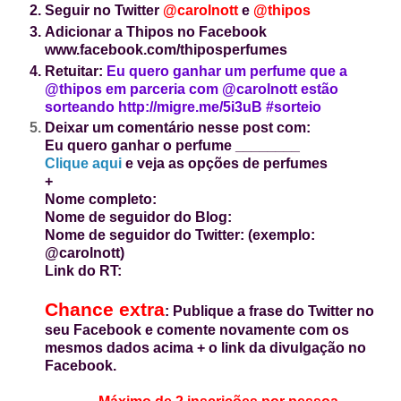
Seguir no Twitter
@carolnott
e
@thipos
Adicionar a Thipos no Facebook
www.facebook.com/thiposperfumes
Retuitar:
Eu quero ganhar um perfume que a
@thipos em parceria com @carolnott estão
sorteando http://migre.me/5i3uB #sorteio
Deixar um
comentário nesse post com:
Eu quero ganhar o perfume ________
Clique aqui
e veja as opções de perfumes
+
Nome completo:
Nome de seguidor do Blog:
Nome de seguidor do Twitter: (exemplo:
@carolnott)
Link do RT:
Chance extra
: Publique a frase do Twitter no
seu Facebook e comente novamente com os
mesmos dados acima + o link da divulgação no
Facebook.