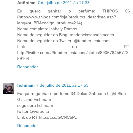
Anônimo
7 de julho de 2011 às 17:33
Eu quero ganhar o perfume: THIPOS 06
(http://www.thipos.com/loja/produtos_descricao.asp?
lang=pt_BR&codigo_produto=214)
Nome completo: Isabely Ramos
Nome de seguidor do Blog: tendenciasdasestacoes
Nome de seguidor do Twitter: @tenden_estacoes
Link do RT:
http://twitter.com/#!/tenden_estacoes/status/890678456773
59104
Responder
fichmam
7 de julho de 2011 às 17:53
Eu quero ganhar o perfume 34 Dolce Gabbana Light Blue
Gislaine Fichmam
seguidora fichmam
twitter @veraoita
Link do RT http://t.co/GCNC5Pz
Responder