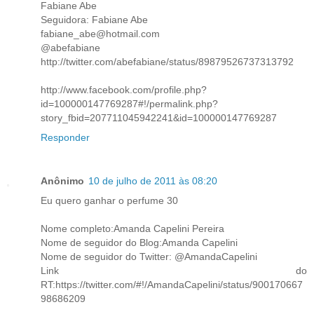
Fabiane Abe
Seguidora: Fabiane Abe
fabiane_abe@hotmail.com
@abefabiane
http://twitter.com/abefabiane/status/89879526737313792
http://www.facebook.com/profile.php?
id=100000147769287#!/permalink.php?
story_fbid=207711045942241&id=100000147769287
Responder
Anônimo
10 de julho de 2011 às 08:20
Eu quero ganhar o perfume 30
Nome completo:Amanda Capelini Pereira
Nome de seguidor do Blog:Amanda Capelini
Nome de seguidor do Twitter: @AmandaCapelini
Link do
RT:https://twitter.com/#!/AmandaCapelini/status/900170667
98686209