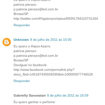
patricia pierazo
p.patricia.pierazo@bol.com.br
Brotas/SP
http://twitter.com/#!/ppierazo/status/89391784110731264
Responder
Unknown
8 de julho de 2011 às 15:00
Eu quero o thipos Azarro
patricia pierazo
p.patricia.pierazo@bol.com.br
Brotas/SP
Divulguei no facebook:
http://www.facebook.com/permalink.php?
story_fbid=145187435559290&id=100000977746528
Responder
Gabrielly Saruwatari
8 de julho de 2011 às 16:09
Eu quero ganhar o perfume: