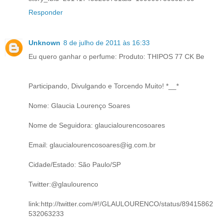
Responder
Unknown
8 de julho de 2011 às 16:33
Eu quero ganhar o perfume: Produto: THIPOS 77 CK Be
Participando, Divulgando e Torcendo Muito! *__*
Nome: Glaucia Lourenço Soares
Nome de Seguidora: glaucialourencosoares
Email: glaucialourencosoares@ig.com.br
Cidade/Estado: São Paulo/SP
Twitter:@glaulourenco
link:http://twitter.com/#!/GLAULOURENCO/status/89415862
532063233