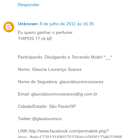
Responder
Unknown
8 de julho de 2011 às 16:35
Eu quero ganhar o perfume:
THIPOS 77 ck bE
Participando, Divulgando e Torcendo Muito! *__*
Nome: Glaucia Lourenço Soares
Nome de Seguidora: glaucialourencosoares
Email: glaucialourencosoares@ig.com.br
Cidade/Estado: São Paulo/SP
Twitter:@glaulourenco
LINK:http://www.facebook.com/permalink.php?
story_fbid=177013189027522&id=100001734622998