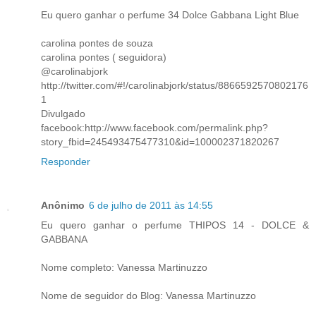
Eu quero ganhar o perfume 34 Dolce Gabbana Light Blue
carolina pontes de souza
carolina pontes ( seguidora)
@carolinabjork
http://twitter.com/#!/carolinabjork/status/8866592570802176
1
Divulgado
facebook:http://www.facebook.com/permalink.php?
story_fbid=245493475477310&id=100002371820267
Responder
Anônimo
6 de julho de 2011 às 14:55
Eu quero ganhar o perfume THIPOS 14 - DOLCE &
GABBANA
Nome completo: Vanessa Martinuzzo
Nome de seguidor do Blog: Vanessa Martinuzzo