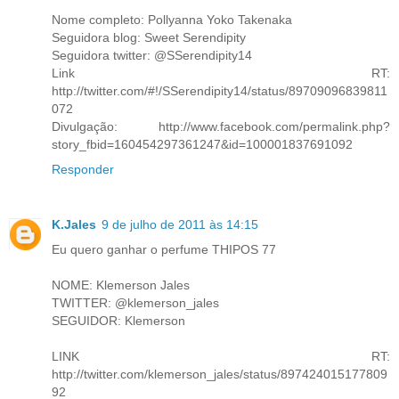
Nome completo: Pollyanna Yoko Takenaka
Seguidora blog: Sweet Serendipity
Seguidora twitter: @SSerendipity14
Link RT:
http://twitter.com/#!/SSerendipity14/status/89709096839811
072
Divulgação: http://www.facebook.com/permalink.php?
story_fbid=160454297361247&id=100001837691092
Responder
K.Jales
9 de julho de 2011 às 14:15
Eu quero ganhar o perfume THIPOS 77
NOME: Klemerson Jales
TWITTER: @klemerson_jales
SEGUIDOR: Klemerson
LINK RT:
http://twitter.com/klemerson_jales/status/897424015177809
92