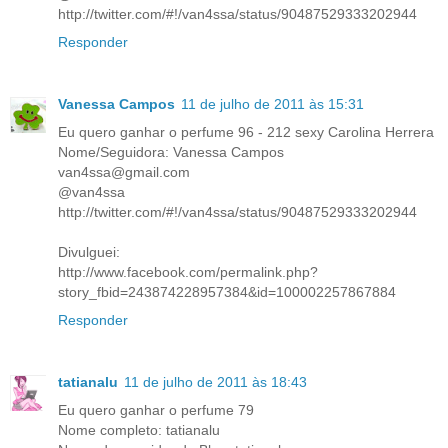
http://twitter.com/#!/van4ssa/status/90487529333202944
Responder
Vanessa Campos
11 de julho de 2011 às 15:31
Eu quero ganhar o perfume 96 - 212 sexy Carolina Herrera
Nome/Seguidora: Vanessa Campos
van4ssa@gmail.com
@van4ssa
http://twitter.com/#!/van4ssa/status/90487529333202944
Divulguei:
http://www.facebook.com/permalink.php?
story_fbid=243874228957384&id=100002257867884
Responder
tatianalu
11 de julho de 2011 às 18:43
Eu quero ganhar o perfume 79
Nome completo: tatianalu