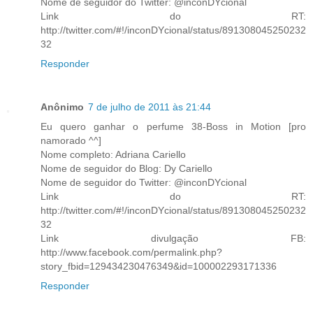
Nome de seguidor do Twitter: @inconDYcional
Link do RT:
http://twitter.com/#!/inconDYcional/status/891308045250232
32
Responder
Anônimo
7 de julho de 2011 às 21:44
Eu quero ganhar o perfume 38-Boss in Motion [pro
namorado ^^]
Nome completo: Adriana Cariello
Nome de seguidor do Blog: Dy Cariello
Nome de seguidor do Twitter: @inconDYcional
Link do RT:
http://twitter.com/#!/inconDYcional/status/891308045250232
32
Link divulgação FB:
http://www.facebook.com/permalink.php?
story_fbid=129434230476349&id=100002293171336
Responder