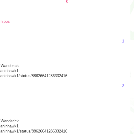
Thipos
1
k
 Wanderick
@aninhawk1
/#!/aninhawk1/status/88626641286332416
2
k
 Wanderick
@aninhawk1
/#!/aninhawk1/status/88626641286332416