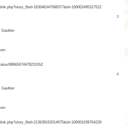
alink.php?story_fbid=163046347098377&id=100002495317522
3
 Gaultier
com
/status/88665074478231552
4
 Gaultier
com
alink.php?story_fbid=213639152014075&id=100001039764229