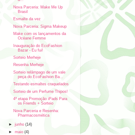
Nova Parceria: Make Me Up
Brasil
Esmalte da vez
Nova Parceria: Sigma Makeup
Make com os lançamentos da
Océane Femme
Inauguração do EcoFashion
Bazar - Eu fui!
Sorteio Merheje
Resenha Merheje
Sorteio relâmpago de um vale
peça do EcoFashion Ba...
Testando esmaltes craquelados
Sorteio de um Perfume Thipos!
4ª etapa Promoção iPads Para
os Friends + Sorteio
Nova Parceria e Resenha:
Pharmacosmética
►
junho
(14)
►
maio
(4)