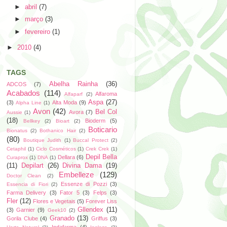
►
abril
(7)
►
março
(3)
►
fevereiro
(1)
►
2010
(4)
TAGS
Abelha Rainha
(36)
ADCOS
(7)
Acabados
(114)
Alfaroma
Alfaparf
(2)
Aspa
(27)
(3)
Alta Moda
(9)
Alpha Line
(1)
Avon
(42)
Bel Col
Avora
(7)
Aussie
(1)
(18)
Bioderm
(5)
Bellkey
(2)
Bioart
(2)
Boticario
Bionatus
(2)
Bothanico Hair
(2)
(80)
Boutique Judith
(1)
Buccal Protect
(2)
Cetaphil
(1)
Ciclo Cosméticos
(1)
Crek Crek
(1)
Depil Bella
Dellara
(6)
Curaprox
(1)
DNA
(1)
(11)
Depilart
(26)
Divina Dama
(19)
Embelleze
(129)
Doctor Clean
(2)
Essenze di Pozzi
(3)
Essencia di Fiori
(2)
Farma Delivery
(3)
Fator 5
(3)
Felps
(3)
Fler
(12)
Flores e Vegetais
(5)
Forever Liss
Gllendex
(11)
(3)
Garnier
(9)
Geek10
(2)
Granado
(13)
Gorila Clube
(4)
Griffus
(3)
Indafarma
(4)