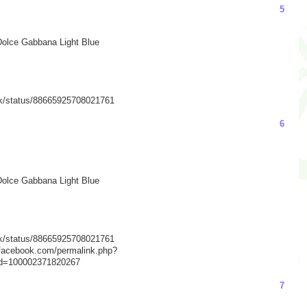
5
Dolce Gabbana Light Blue
jork/status/88665925708021761
6
Dolce Gabbana Light Blue
jork/status/88665925708021761
.facebook.com/permalink.php?
id=100002371820267
7