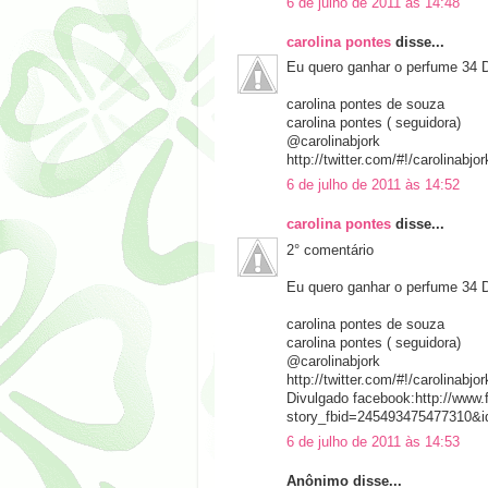
6 de julho de 2011 às 14:48
carolina pontes
disse...
Eu quero ganhar o perfume 34 
carolina pontes de souza
carolina pontes ( seguidora)
@carolinabjork
http://twitter.com/#!/carolinab
6 de julho de 2011 às 14:52
carolina pontes
disse...
2° comentário
Eu quero ganhar o perfume 34 
carolina pontes de souza
carolina pontes ( seguidora)
@carolinabjork
http://twitter.com/#!/carolinab
Divulgado facebook:http://www
story_fbid=245493475477310&
6 de julho de 2011 às 14:53
Anônimo disse...