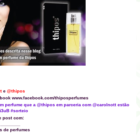
t
e
@thipos
ebook
www.facebook.com/thiposperfumes
m perfume que a @thipos em parceria com @carolnott estão
i3uB #sorteio
e post com:
 ________
s de perfumes