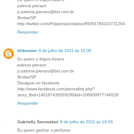
patricia pierazo
p.patricia.pierazo@bol.com.br
Brotas/SP
http://twitter.com/#!/ppierazo/status/89391784110731264
Responder
Unknown
8 de julho de 2011 às 15:00
Eu quero o thipos Azarro
patricia pierazo
p.patricia.pierazo@bol.com.br
Brotas/SP
Divulguei no facebook:
http://www.facebook.com/permalink.php?
story_fbid=145187435559290&id=100000977746528
Responder
Gabrielly Saruwatari
8 de julho de 2011 às 16:09
Eu quero ganhar o perfume: