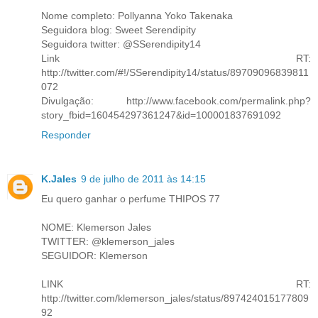
Nome completo: Pollyanna Yoko Takenaka
Seguidora blog: Sweet Serendipity
Seguidora twitter: @SSerendipity14
Link RT:
http://twitter.com/#!/SSerendipity14/status/89709096839811
072
Divulgação: http://www.facebook.com/permalink.php?
story_fbid=160454297361247&id=100001837691092
Responder
K.Jales
9 de julho de 2011 às 14:15
Eu quero ganhar o perfume THIPOS 77
NOME: Klemerson Jales
TWITTER: @klemerson_jales
SEGUIDOR: Klemerson
LINK RT:
http://twitter.com/klemerson_jales/status/897424015177809
92