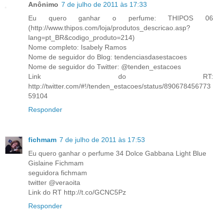
Anônimo
7 de julho de 2011 às 17:33
Eu quero ganhar o perfume: THIPOS 06
(http://www.thipos.com/loja/produtos_descricao.asp?
lang=pt_BR&codigo_produto=214)
Nome completo: Isabely Ramos
Nome de seguidor do Blog: tendenciasdasestacoes
Nome de seguidor do Twitter: @tenden_estacoes
Link do RT:
http://twitter.com/#!/tenden_estacoes/status/890678456773
59104
Responder
fichmam
7 de julho de 2011 às 17:53
Eu quero ganhar o perfume 34 Dolce Gabbana Light Blue
Gislaine Fichmam
seguidora fichmam
twitter @veraoita
Link do RT http://t.co/GCNC5Pz
Responder