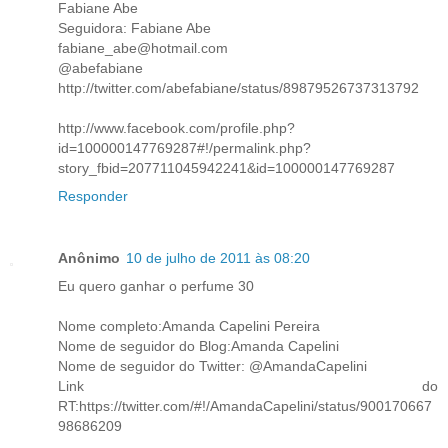
Fabiane Abe
Seguidora: Fabiane Abe
fabiane_abe@hotmail.com
@abefabiane
http://twitter.com/abefabiane/status/89879526737313792
http://www.facebook.com/profile.php?
id=100000147769287#!/permalink.php?
story_fbid=207711045942241&id=100000147769287
Responder
Anônimo
10 de julho de 2011 às 08:20
Eu quero ganhar o perfume 30
Nome completo:Amanda Capelini Pereira
Nome de seguidor do Blog:Amanda Capelini
Nome de seguidor do Twitter: @AmandaCapelini
Link do
RT:https://twitter.com/#!/AmandaCapelini/status/900170667
98686209