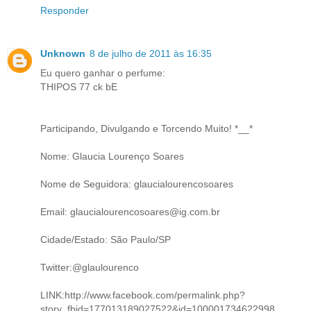
Responder
Unknown
8 de julho de 2011 às 16:35
Eu quero ganhar o perfume:
THIPOS 77 ck bE
Participando, Divulgando e Torcendo Muito! *__*
Nome: Glaucia Lourenço Soares
Nome de Seguidora: glaucialourencosoares
Email: glaucialourencosoares@ig.com.br
Cidade/Estado: São Paulo/SP
Twitter:@glaulourenco
LINK:http://www.facebook.com/permalink.php?
story_fbid=177013189027522&id=100001734622998