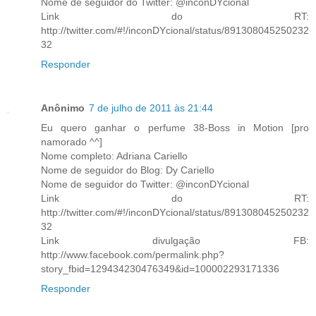
Nome de seguidor do Twitter: @inconDYcional
Link do RT:
http://twitter.com/#!/inconDYcional/status/891308045250232
32
Responder
Anônimo
7 de julho de 2011 às 21:44
Eu quero ganhar o perfume 38-Boss in Motion [pro
namorado ^^]
Nome completo: Adriana Cariello
Nome de seguidor do Blog: Dy Cariello
Nome de seguidor do Twitter: @inconDYcional
Link do RT:
http://twitter.com/#!/inconDYcional/status/891308045250232
32
Link divulgação FB:
http://www.facebook.com/permalink.php?
story_fbid=129434230476349&id=100002293171336
Responder