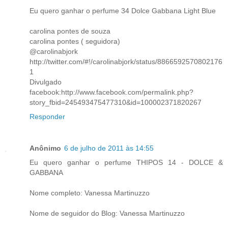
Eu quero ganhar o perfume 34 Dolce Gabbana Light Blue
carolina pontes de souza
carolina pontes ( seguidora)
@carolinabjork
http://twitter.com/#!/carolinabjork/status/8866592570802176
1
Divulgado
facebook:http://www.facebook.com/permalink.php?
story_fbid=245493475477310&id=100002371820267
Responder
Anônimo
6 de julho de 2011 às 14:55
Eu quero ganhar o perfume THIPOS 14 - DOLCE &
GABBANA
Nome completo: Vanessa Martinuzzo
Nome de seguidor do Blog: Vanessa Martinuzzo