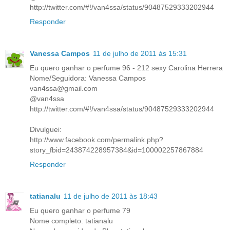
http://twitter.com/#!/van4ssa/status/90487529333202944
Responder
Vanessa Campos
11 de julho de 2011 às 15:31
Eu quero ganhar o perfume 96 - 212 sexy Carolina Herrera
Nome/Seguidora: Vanessa Campos
van4ssa@gmail.com
@van4ssa
http://twitter.com/#!/van4ssa/status/90487529333202944
Divulguei:
http://www.facebook.com/permalink.php?
story_fbid=243874228957384&id=100002257867884
Responder
tatianalu
11 de julho de 2011 às 18:43
Eu quero ganhar o perfume 79
Nome completo: tatianalu