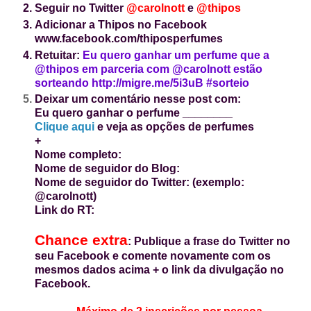
Seguir no Twitter
@carolnott
e
@thipos
Adicionar a Thipos no Facebook
www.facebook.com/thiposperfumes
Retuitar:
Eu quero ganhar um perfume que a
@thipos em parceria com @carolnott estão
sorteando http://migre.me/5i3uB #sorteio
Deixar um
comentário nesse post com:
Eu quero ganhar o perfume ________
Clique aqui
e veja as opções de perfumes
+
Nome completo:
Nome de seguidor do Blog:
Nome de seguidor do Twitter: (exemplo:
@carolnott)
Link do RT:
Chance extra
: Publique a frase do Twitter no
seu Facebook e comente novamente com os
mesmos dados acima + o link da divulgação no
Facebook.