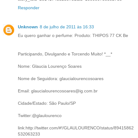
Responder
Unknown
8 de julho de 2011 às 16:33
Eu quero ganhar o perfume: Produto: THIPOS 77 CK Be
Participando, Divulgando e Torcendo Muito! *__*
Nome: Glaucia Lourenço Soares
Nome de Seguidora: glaucialourencosoares
Email: glaucialourencosoares@ig.com.br
Cidade/Estado: São Paulo/SP
Twitter:@glaulourenco
link:http://twitter.com/#!/GLAULOURENCO/status/89415862
532063233