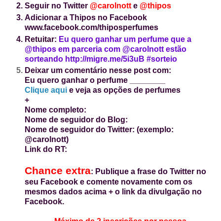
Seguir no Twitter
@carolnott
e
@thipos
Adicionar a Thipos no Facebook
www.facebook.com/thiposperfumes
Retuitar:
Eu quero ganhar um perfume que a
@thipos em parceria com @carolnott estão
sorteando http://migre.me/5i3uB #sorteio
Deixar um
comentário nesse post com:
Eu quero ganhar o perfume ________
Clique aqui
e veja as opções de perfumes
+
Nome completo:
Nome de seguidor do Blog:
Nome de seguidor do Twitter: (exemplo:
@carolnott)
Link do RT:
Chance extra
: Publique a frase do Twitter no
seu Facebook e comente novamente com os
mesmos dados acima + o link da divulgação no
Facebook.