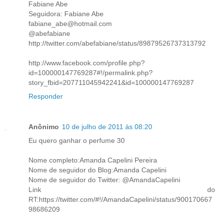
Fabiane Abe
Seguidora: Fabiane Abe
fabiane_abe@hotmail.com
@abefabiane
http://twitter.com/abefabiane/status/89879526737313792
http://www.facebook.com/profile.php?
id=100000147769287#!/permalink.php?
story_fbid=207711045942241&id=100000147769287
Responder
Anônimo
10 de julho de 2011 às 08:20
Eu quero ganhar o perfume 30
Nome completo:Amanda Capelini Pereira
Nome de seguidor do Blog:Amanda Capelini
Nome de seguidor do Twitter: @AmandaCapelini
Link do
RT:https://twitter.com/#!/AmandaCapelini/status/900170667
98686209