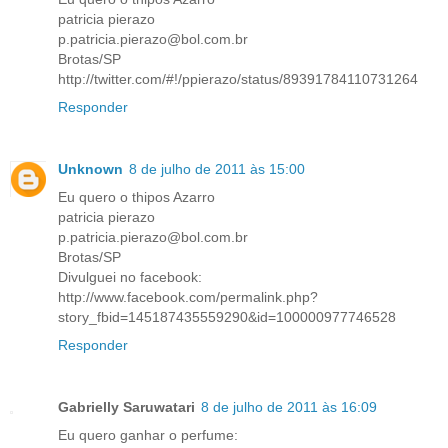
patricia pierazo
p.patricia.pierazo@bol.com.br
Brotas/SP
http://twitter.com/#!/ppierazo/status/89391784110731264
Responder
Unknown
8 de julho de 2011 às 15:00
Eu quero o thipos Azarro
patricia pierazo
p.patricia.pierazo@bol.com.br
Brotas/SP
Divulguei no facebook:
http://www.facebook.com/permalink.php?
story_fbid=145187435559290&id=100000977746528
Responder
Gabrielly Saruwatari
8 de julho de 2011 às 16:09
Eu quero ganhar o perfume: