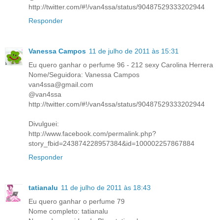
http://twitter.com/#!/van4ssa/status/90487529333202944
Responder
Vanessa Campos
11 de julho de 2011 às 15:31
Eu quero ganhar o perfume 96 - 212 sexy Carolina Herrera
Nome/Seguidora: Vanessa Campos
van4ssa@gmail.com
@van4ssa
http://twitter.com/#!/van4ssa/status/90487529333202944
Divulguei:
http://www.facebook.com/permalink.php?
story_fbid=243874228957384&id=100002257867884
Responder
tatianalu
11 de julho de 2011 às 18:43
Eu quero ganhar o perfume 79
Nome completo: tatianalu