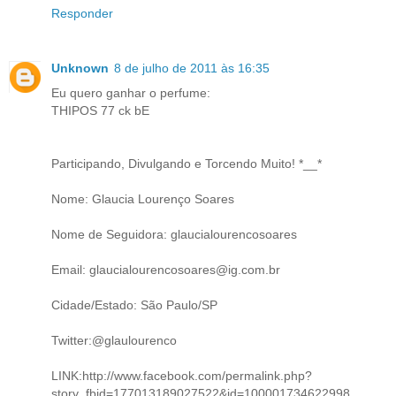
Responder
Unknown
8 de julho de 2011 às 16:35
Eu quero ganhar o perfume:
THIPOS 77 ck bE
Participando, Divulgando e Torcendo Muito! *__*
Nome: Glaucia Lourenço Soares
Nome de Seguidora: glaucialourencosoares
Email: glaucialourencosoares@ig.com.br
Cidade/Estado: São Paulo/SP
Twitter:@glaulourenco
LINK:http://www.facebook.com/permalink.php?
story_fbid=177013189027522&id=100001734622998