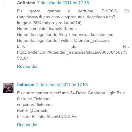
Anônimo
7 de julho de 2011 às 17:33
Eu quero ganhar o perfume: THIPOS 06
(http://www.thipos.com/loja/produtos_descricao.asp?
lang=pt_BR&codigo_produto=214)
Nome completo: Isabely Ramos
Nome de seguidor do Blog: tendenciasdasestacoes
Nome de seguidor do Twitter: @tenden_estacoes
Link do RT:
http://twitter.com/#!/tenden_estacoes/status/890678456773
59104
Responder
fichmam
7 de julho de 2011 às 17:53
Eu quero ganhar o perfume 34 Dolce Gabbana Light Blue
Gislaine Fichmam
seguidora fichmam
twitter @veraoita
Link do RT http://t.co/GCNC5Pz
Responder