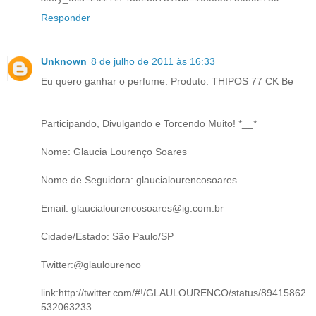
Responder
Unknown
8 de julho de 2011 às 16:33
Eu quero ganhar o perfume: Produto: THIPOS 77 CK Be
Participando, Divulgando e Torcendo Muito! *__*
Nome: Glaucia Lourenço Soares
Nome de Seguidora: glaucialourencosoares
Email: glaucialourencosoares@ig.com.br
Cidade/Estado: São Paulo/SP
Twitter:@glaulourenco
link:http://twitter.com/#!/GLAULOURENCO/status/89415862
532063233