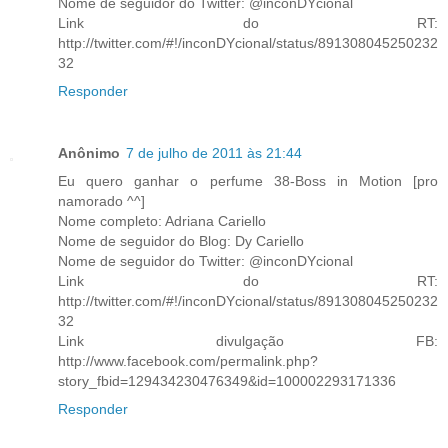
Nome de seguidor do Twitter: @inconDYcional
Link do RT:
http://twitter.com/#!/inconDYcional/status/891308045250232
32
Responder
Anônimo
7 de julho de 2011 às 21:44
Eu quero ganhar o perfume 38-Boss in Motion [pro
namorado ^^]
Nome completo: Adriana Cariello
Nome de seguidor do Blog: Dy Cariello
Nome de seguidor do Twitter: @inconDYcional
Link do RT:
http://twitter.com/#!/inconDYcional/status/891308045250232
32
Link divulgação FB:
http://www.facebook.com/permalink.php?
story_fbid=129434230476349&id=100002293171336
Responder