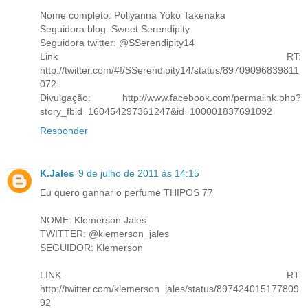
Nome completo: Pollyanna Yoko Takenaka
Seguidora blog: Sweet Serendipity
Seguidora twitter: @SSerendipity14
Link RT:
http://twitter.com/#!/SSerendipity14/status/89709096839811
072
Divulgação: http://www.facebook.com/permalink.php?
story_fbid=160454297361247&id=100001837691092
Responder
K.Jales
9 de julho de 2011 às 14:15
Eu quero ganhar o perfume THIPOS 77
NOME: Klemerson Jales
TWITTER: @klemerson_jales
SEGUIDOR: Klemerson
LINK RT:
http://twitter.com/klemerson_jales/status/897424015177809
92