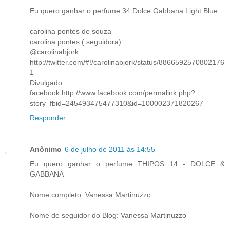
Eu quero ganhar o perfume 34 Dolce Gabbana Light Blue
carolina pontes de souza
carolina pontes ( seguidora)
@carolinabjork
http://twitter.com/#!/carolinabjork/status/8866592570802176
1
Divulgado
facebook:http://www.facebook.com/permalink.php?
story_fbid=245493475477310&id=100002371820267
Responder
Anônimo
6 de julho de 2011 às 14:55
Eu quero ganhar o perfume THIPOS 14 - DOLCE &
GABBANA
Nome completo: Vanessa Martinuzzo
Nome de seguidor do Blog: Vanessa Martinuzzo