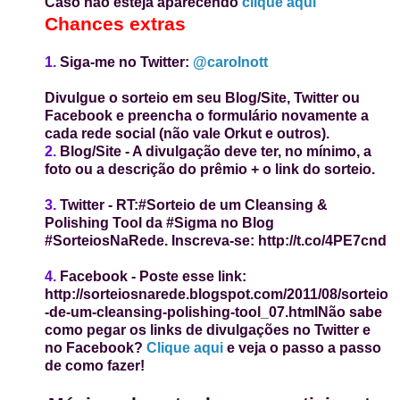
Caso não esteja aparecendo
clique aqui
Chances extras
1.
Siga-me no Twitter:
@carolnott
Divulgue o sorteio em seu Blog/Site, Twitter ou
Facebook e preencha o formulário novamente a
cada rede social (não vale Orkut e outros).
2.
Blog/Site
-
A divulgação deve ter, no mínimo, a
foto ou a descrição
do prêmio
+ o link do sorteio.
3.
Twitter
- RT:
#Sorteio de um Cleansing &
Polishing Tool da #Sigma no Blog
#SorteiosNaRede. Inscreva-se: http://t.co/4PE7cnd
4.
Facebook
-
Poste esse link:
http://sorteiosnarede.blogspot.com/2011/08/sorteio
-de-um-cleansing-polishing-tool_07.html
Não sabe
como pegar os links de divulgações no Twitter e
no Facebook?
Clique aqui
e veja o passo a passo
de como fazer!