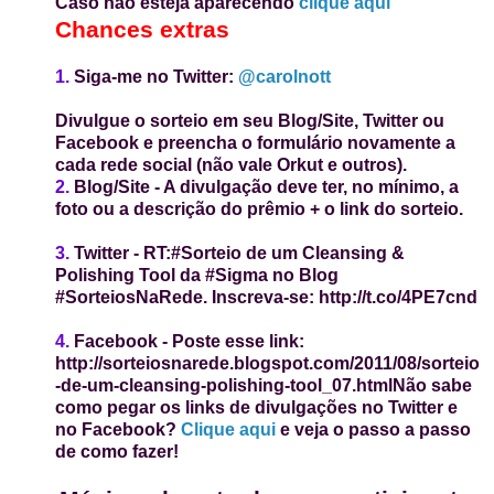
Caso não esteja aparecendo
clique aqui
Chances extras
1.
Siga-me no Twitter:
@carolnott
Divulgue o sorteio em seu Blog/Site, Twitter ou
Facebook e preencha o formulário novamente a
cada rede social (não vale Orkut e outros).
2.
Blog/Site
-
A divulgação deve ter, no mínimo, a
foto ou a descrição
do prêmio
+ o link do sorteio.
3.
Twitter
- RT:
#Sorteio de um Cleansing &
Polishing Tool da #Sigma no Blog
#SorteiosNaRede. Inscreva-se: http://t.co/4PE7cnd
4.
Facebook
-
Poste esse link:
http://sorteiosnarede.blogspot.com/2011/08/sorteio
-de-um-cleansing-polishing-tool_07.html
Não sabe
como pegar os links de divulgações no Twitter e
no Facebook?
Clique aqui
e veja o passo a passo
de como fazer!