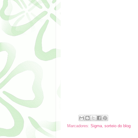
Marcadores:
Sigma
,
sorteio do blog