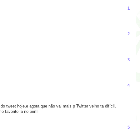
1
2
3
4
 do tweet hoje,e agora que não vai mais p Twitter velho ta difícil,
 favorito la no perfil
5