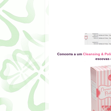
Concorra a um
Cleansing & Pol
escovas 