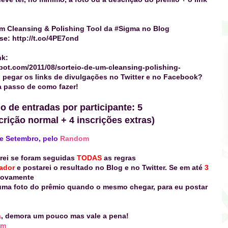
um Cleansing & Polishing Tool da #Sigma no Blog
se: http://t.co/4PE7cnd
nk:
spot.com/2011/08/sorteio-de-um-cleansing-polishing-
pegar os links de divulgações no Twitter e no Facebook?
a passo de como fazer!
 de entradas por participante: 5
rição normal + 4 inscrições extras)
 de Setembro, pelo
Random
marei se foram seguidas
TODAS
as regras
hador
e postarei o resultado no Blog e no Twitter. Se em até
3
novamente
 uma foto do prêmio quando o mesmo chegar, para eu postar
a
, demora um pouco mas vale a pena!
om