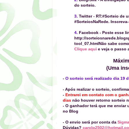
do sorteio.
3.
Twitter
- RT:
#Sorteio de 
#SorteiosNaRede. Inscreva-
4.
Facebook
-
Poste esse li
http://sorteiosnarede.blog
tool_07.html
Não sabe como 
Clique aqui
e veja o passo 
Máximo
(Uma insc
-
O sorteio será realizado dia 19
- Após realizar o sorteio, confir
-
Entrarei em contato com o gan
dias
não houver retorno sorteio 
- O ganhador terá que me enviar
no Blog
- O envio será por conta da
Sigm
Dúvidas?
carolp2502@hotmail.c