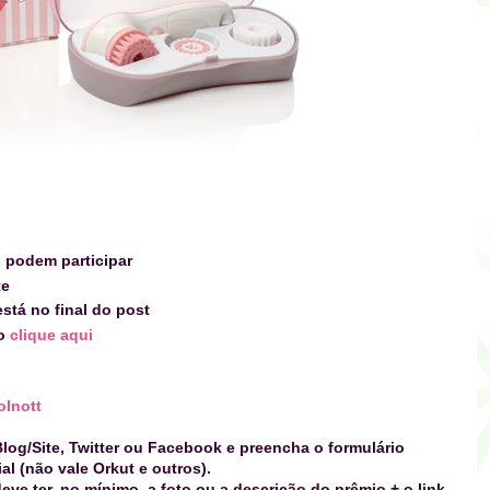
s podem participar
te
stá no final do post
do
clique aqui
lnott
log/Site, Twitter ou Facebook e preencha o formulário
l (não vale Orkut e outros).
eve ter, no mínimo, a foto ou a descrição
do prêmio
+ o link