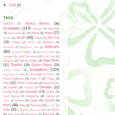
►
2010
(4)
TAGS
Abelha Rainha
(36)
ADCOS
(7)
Acabados
(114)
Alfaroma
Alfaparf
(2)
Aspa
(27)
(3)
Alta Moda
(9)
Alpha Line
(1)
Avon
(42)
Bel Col
Avora
(7)
Aussie
(1)
(18)
Bioderm
(5)
Bellkey
(2)
Bioart
(2)
Boticario
Bionatus
(2)
Bothanico Hair
(2)
(80)
Boutique Judith
(1)
Buccal Protect
(2)
Cetaphil
(1)
Ciclo Cosméticos
(1)
Crek Crek
(1)
Depil Bella
Dellara
(6)
Curaprox
(1)
DNA
(1)
(11)
Depilart
(26)
Divina Dama
(19)
Embelleze
(129)
Doctor Clean
(2)
Essenze di Pozzi
(3)
Essencia di Fiori
(2)
Farma Delivery
(3)
Fator 5
(3)
Felps
(3)
Fler
(12)
Flores e Vegetais
(5)
Forever Liss
Gllendex
(11)
(3)
Garnier
(9)
Geek10
(2)
Granado
(13)
Gorila Clube
(4)
Griffus
(3)
Indafarma
(4)
Harts Natural
(2)
Ingleza
(2)
Inverto
(4)
Kanitz
(9)
KeraSilk
(6)
Inoar
(2)
Kert
(46)
Kiria
(3)
Kostume
(7)
Lip Ice
(2)
Lola
(30)
MUSA
Ludurana
(1)
Luxo Chic
(2)
(8)
Mary Kay
(8)
Mae Terra
(2)
Mahogany
(2)