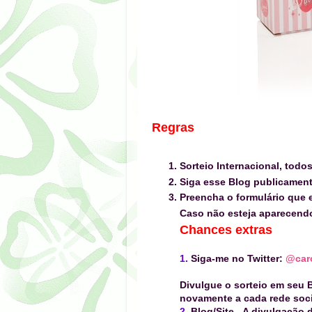
Regras
Sorteio Internacional, todo
Siga esse Blog publicamen
Preencha o formulário que e
Caso não esteja aparecen
Chances extras
1.
Siga-me no Twitter:
@caro
Divulgue o sorteio em seu B
novamente a cada rede socia
2.
Blog/Site
-
A divulgação d