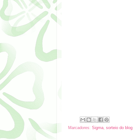
Marcadores:
Sigma
,
sorteio do blog