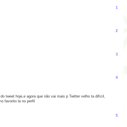
1
2
3
4
 do tweet hoje,e agora que não vai mais p Twitter velho ta difícil,
 favorito la no perfil
5