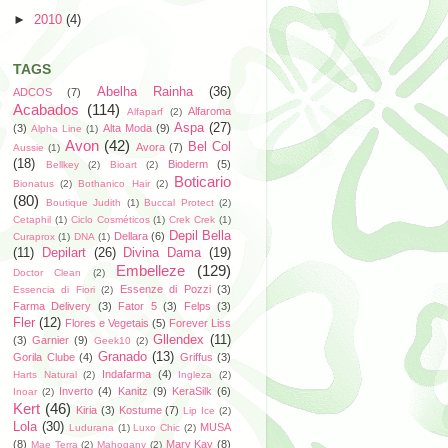
►
2010
(4)
TAGS
Abelha Rainha
(36)
ADCOS
(7)
Acabados
(114)
Alfaroma
Alfaparf
(2)
Aspa
(27)
(3)
Alta Moda
(9)
Alpha Line
(1)
Avon
(42)
Bel Col
Avora
(7)
Aussie
(1)
(18)
Bioderm
(5)
Bellkey
(2)
Bioart
(2)
Boticario
Bionatus
(2)
Bothanico Hair
(2)
(80)
Boutique Judith
(1)
Buccal Protect
(2)
Cetaphil
(1)
Ciclo Cosméticos
(1)
Crek Crek
(1)
Depil Bella
Dellara
(6)
Curaprox
(1)
DNA
(1)
(11)
Depilart
(26)
Divina Dama
(19)
Embelleze
(129)
Doctor Clean
(2)
Essenze di Pozzi
(3)
Essencia di Fiori
(2)
Farma Delivery
(3)
Fator 5
(3)
Felps
(3)
Fler
(12)
Flores e Vegetais
(5)
Forever Liss
Gllendex
(11)
(3)
Garnier
(9)
Geek10
(2)
Granado
(13)
Gorila Clube
(4)
Griffus
(3)
Indafarma
(4)
Harts Natural
(2)
Ingleza
(2)
Inverto
(4)
Kanitz
(9)
KeraSilk
(6)
Inoar
(2)
Kert
(46)
Kiria
(3)
Kostume
(7)
Lip Ice
(2)
Lola
(30)
MUSA
Ludurana
(1)
Luxo Chic
(2)
(8)
Mary Kay
(8)
Mae Terra
(2)
Mahogany
(2)