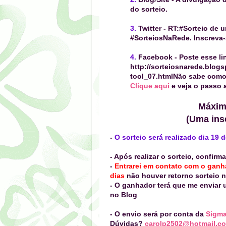
do sorteio.
3.
Twitter
- RT:
#Sorteio de 
#SorteiosNaRede. Inscreva-
4.
Facebook
-
Poste esse li
http://sorteiosnarede.blog
tool_07.html
Não sabe como 
Clique aqui
e veja o passo 
Máximo
(Uma insc
-
O sorteio será realizado dia 19
- Após realizar o sorteio, confir
-
Entrarei em contato com o gan
dias
não houver retorno sorteio 
- O ganhador terá que me enviar
no Blog
- O envio será por conta da
Sigm
Dúvidas?
carolp2502@hotmail.c