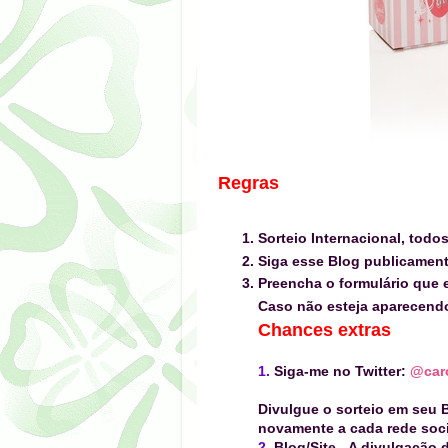
Regras
Sorteio Internacional, todo
Siga esse Blog publicamen
Preencha o formulário que e
Caso não esteja aparecen
Chances extras
1.
Siga-me no Twitter:
@caro
Divulgue o sorteio em seu B
novamente a cada rede socia
2.
Blog/Site
-
A divulgação d