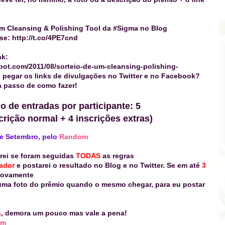
um Cleansing & Polishing Tool da #Sigma no Blog
se: http://t.co/4PE7cnd
nk:
spot.com/2011/08/sorteio-de-um-cleansing-polishing-
pegar os links de divulgações no Twitter e no Facebook?
a passo de como fazer!
 de entradas por participante: 5
rição normal + 4 inscrições extras)
 de Setembro, pelo
Random
marei se foram seguidas
TODAS
as regras
hador
e postarei o resultado no Blog e no Twitter. Se em até
3
novamente
 uma foto do prêmio quando o mesmo chegar, para eu postar
a
, demora um pouco mas vale a pena!
om