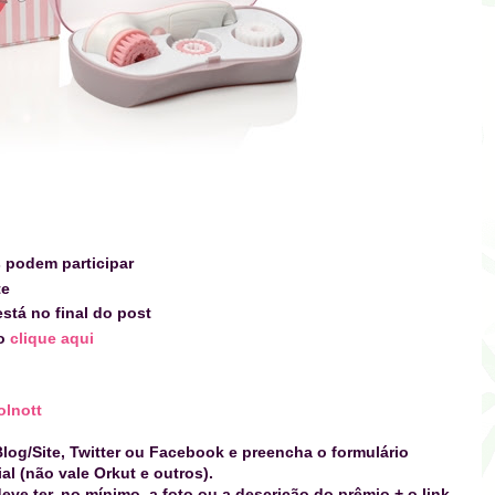
s podem participar
te
stá no final do post
do
clique aqui
lnott
log/Site, Twitter ou Facebook e preencha o formulário
l (não vale Orkut e outros).
eve ter, no mínimo, a foto ou a descrição
do prêmio
+ o link