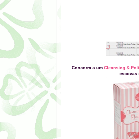
Concorra a um
Cleansing & Pol
escovas 