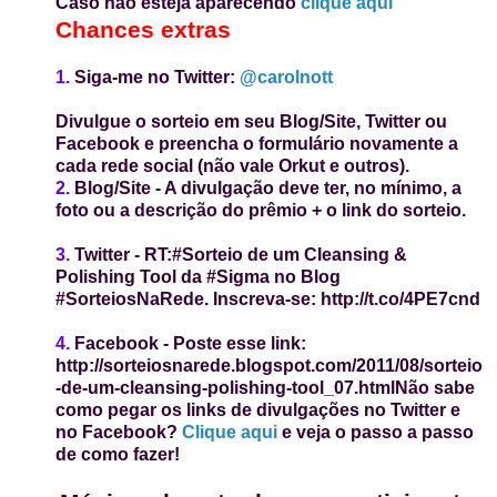
Caso não esteja aparecendo
clique aqui
Chances extras
1.
Siga-me no Twitter:
@carolnott
Divulgue o sorteio em seu Blog/Site, Twitter ou
Facebook e preencha o formulário novamente a
cada rede social (não vale Orkut e outros).
2.
Blog/Site
-
A divulgação deve ter, no mínimo, a
foto ou a descrição
do prêmio
+ o link do sorteio.
3.
Twitter
- RT:
#Sorteio de um Cleansing &
Polishing Tool da #Sigma no Blog
#SorteiosNaRede. Inscreva-se: http://t.co/4PE7cnd
4.
Facebook
-
Poste esse link:
http://sorteiosnarede.blogspot.com/2011/08/sorteio
-de-um-cleansing-polishing-tool_07.html
Não sabe
como pegar os links de divulgações no Twitter e
no Facebook?
Clique aqui
e veja o passo a passo
de como fazer!