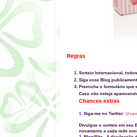
Regras
Sorteio Internacional, todo
Siga esse Blog publicamen
Preencha o formulário que e
Caso não esteja aparecen
Chances extras
1.
Siga-me no Twitter:
@caro
Divulgue o sorteio em seu B
novamente a cada rede socia
2.
Blog/Site
-
A divulgação d