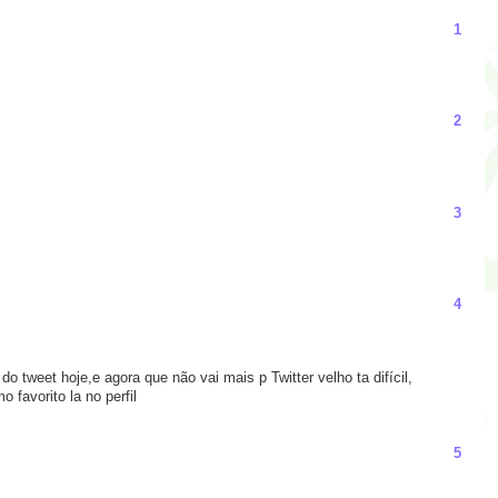
1
2
3
4
 do tweet hoje,e agora que não vai mais p Twitter velho ta difícil,
 favorito la no perfil
5