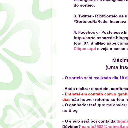
do sorteio.
3.
Twitter
- RT:
#Sorteio de 
#SorteiosNaRede. Inscreva-
4.
Facebook
-
Poste esse li
http://sorteiosnarede.blog
tool_07.html
Não sabe como 
Clique aqui
e veja o passo 
Máximo
(Uma insc
-
O sorteio será realizado dia 19
- Após realizar o sorteio, confir
-
Entrarei em contato com o gan
dias
não houver retorno sorteio 
- O ganhador terá que me enviar
no Blog
- O envio será por conta da
Sigm
Dúvidas?
carolp2502@hotmail.c