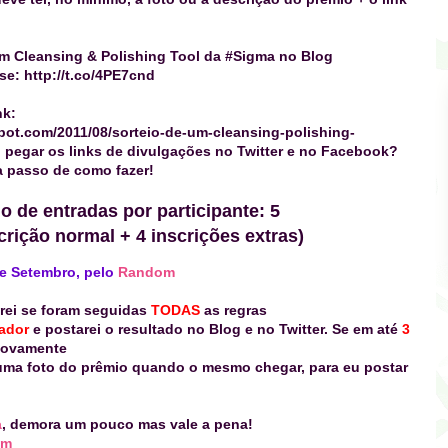
um Cleansing & Polishing Tool da #Sigma no Blog
se: http://t.co/4PE7cnd
nk:
spot.com/2011/08/sorteio-de-um-cleansing-polishing-
pegar os links de divulgações no Twitter e no Facebook?
a passo de como fazer!
 de entradas por participante: 5
rição normal + 4 inscrições extras)
 de Setembro, pelo
Random
marei se foram seguidas
TODAS
as regras
hador
e postarei o resultado no Blog e no Twitter. Se em até
3
novamente
 uma foto do prêmio quando o mesmo chegar, para eu postar
a
, demora um pouco mas vale a pena!
om