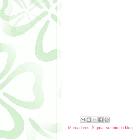
Marcadores:
Sigma
,
sorteio do blog