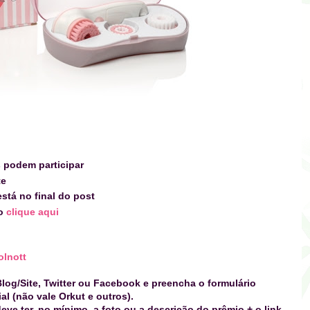
s podem participar
te
stá no final do post
do
clique aqui
lnott
log/Site, Twitter ou Facebook e preencha o formulário
l (não vale Orkut e outros).
eve ter, no mínimo, a foto ou a descrição
do prêmio
+ o link