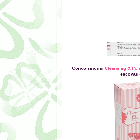
Concorra a um
Cleansing & Pol
escovas 