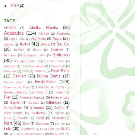
►
2010
(4)
TAGS
Abelha Rainha
(36)
ADCOS
(7)
Acabados
(114)
Alfaroma
Alfaparf
(2)
Aspa
(27)
(3)
Alta Moda
(9)
Alpha Line
(1)
Avon
(42)
Bel Col
Avora
(7)
Aussie
(1)
(18)
Bioderm
(5)
Bellkey
(2)
Bioart
(2)
Boticario
Bionatus
(2)
Bothanico Hair
(2)
(80)
Boutique Judith
(1)
Buccal Protect
(2)
Cetaphil
(1)
Ciclo Cosméticos
(1)
Crek Crek
(1)
Depil Bella
Dellara
(6)
Curaprox
(1)
DNA
(1)
(11)
Depilart
(26)
Divina Dama
(19)
Embelleze
(129)
Doctor Clean
(2)
Essenze di Pozzi
(3)
Essencia di Fiori
(2)
Farma Delivery
(3)
Fator 5
(3)
Felps
(3)
Fler
(12)
Flores e Vegetais
(5)
Forever Liss
Gllendex
(11)
(3)
Garnier
(9)
Geek10
(2)
Granado
(13)
Gorila Clube
(4)
Griffus
(3)
Indafarma
(4)
Harts Natural
(2)
Ingleza
(2)
Inverto
(4)
Kanitz
(9)
KeraSilk
(6)
Inoar
(2)
Kert
(46)
Kiria
(3)
Kostume
(7)
Lip Ice
(2)
Lola
(30)
MUSA
Ludurana
(1)
Luxo Chic
(2)
(8)
Mary Kay
(8)
Mae Terra
(2)
Mahogany
(2)