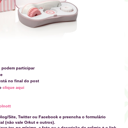
s podem participar
te
stá no final do post
do
clique aqui
lnott
log/Site, Twitter ou Facebook e preencha o formulário
l (não vale Orkut e outros).
eve ter, no mínimo, a foto ou a descrição
do prêmio
+ o link