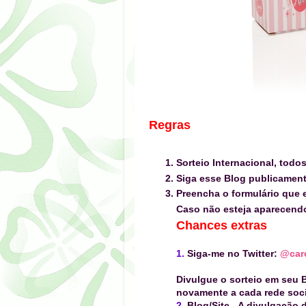
Regras
Sorteio Internacional, todo
Siga esse Blog publicamen
Preencha o formulário que e
Caso não esteja aparecen
Chances extras
1.
Siga-me no Twitter:
@caro
Divulgue o sorteio em seu B
novamente a cada rede socia
2.
Blog/Site
-
A divulgação d