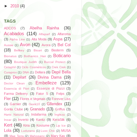
►
2010
(4)
TAGS
Abelha Rainha
(36)
ADCOS
(7)
Acabados
(114)
Alfaroma
Alfaparf
(2)
Aspa
(27)
(3)
Alta Moda
(9)
Alpha Line
(1)
Avon
(42)
Bel Col
Avora
(7)
Aussie
(1)
(18)
Bioderm
(5)
Bellkey
(2)
Bioart
(2)
Boticario
Bionatus
(2)
Bothanico Hair
(2)
(80)
Boutique Judith
(1)
Buccal Protect
(2)
Cetaphil
(1)
Ciclo Cosméticos
(1)
Crek Crek
(1)
Depil Bella
Dellara
(6)
Curaprox
(1)
DNA
(1)
(11)
Depilart
(26)
Divina Dama
(19)
Embelleze
(129)
Doctor Clean
(2)
Essenze di Pozzi
(3)
Essencia di Fiori
(2)
Farma Delivery
(3)
Fator 5
(3)
Felps
(3)
Fler
(12)
Flores e Vegetais
(5)
Forever Liss
Gllendex
(11)
(3)
Garnier
(9)
Geek10
(2)
Granado
(13)
Gorila Clube
(4)
Griffus
(3)
Indafarma
(4)
Harts Natural
(2)
Ingleza
(2)
Inverto
(4)
Kanitz
(9)
KeraSilk
(6)
Inoar
(2)
Kert
(46)
Kiria
(3)
Kostume
(7)
Lip Ice
(2)
Lola
(30)
MUSA
Ludurana
(1)
Luxo Chic
(2)
(8)
Mary Kay
(8)
Mae Terra
(2)
Mahogany
(2)