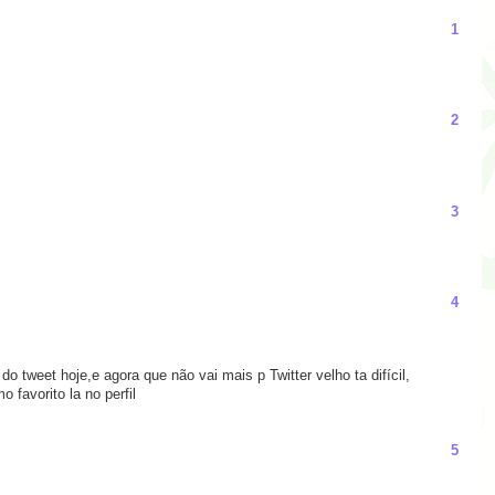
1
2
3
4
 do tweet hoje,e agora que não vai mais p Twitter velho ta difícil,
 favorito la no perfil
5