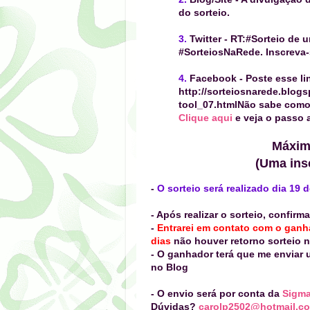
do sorteio.
3.
Twitter
- RT:
#Sorteio de 
#SorteiosNaRede. Inscreva-
4.
Facebook
-
Poste esse li
http://sorteiosnarede.blog
tool_07.html
Não sabe como 
Clique aqui
e veja o passo 
Máximo
(Uma insc
-
O sorteio será realizado dia 19
- Após realizar o sorteio, confir
-
Entrarei em contato com o gan
dias
não houver retorno sorteio 
- O ganhador terá que me enviar
no Blog
- O envio será por conta da
Sigm
Dúvidas?
carolp2502@hotmail.c