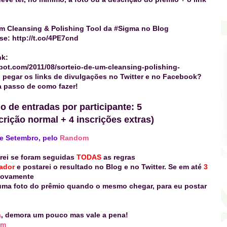
um Cleansing & Polishing Tool da #Sigma no Blog
se: http://t.co/4PE7cnd
nk:
spot.com/2011/08/sorteio-de-um-cleansing-polishing-
pegar os links de divulgações no Twitter e no Facebook?
a passo de como fazer!
 de entradas por participante: 5
rição normal + 4 inscrições extras)
 de Setembro, pelo
Random
marei se foram seguidas
TODAS
as regras
hador
e postarei o resultado no Blog e no Twitter. Se em até
3
novamente
 uma foto do prêmio quando o mesmo chegar, para eu postar
a
, demora um pouco mas vale a pena!
om