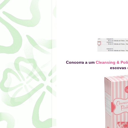
Concorra a um
Cleansing & Pol
escovas 