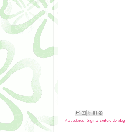
Marcadores:
Sigma
,
sorteio do blog