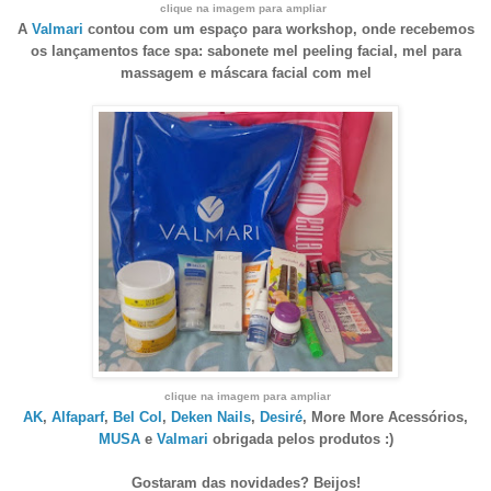
clique na imagem para ampliar
A
Valmari
contou com um espaço para workshop, onde recebemos
os lançamentos face spa:
sabonete mel peeling facial, mel para
massagem e máscara facial com mel
clique na imagem para ampliar
AK
,
Alfaparf
,
Bel Col
,
Deken Nails
,
Desiré
, More More Acessórios,
MUSA
e
Valmari
obrigada pelos p
rodutos :)
Gostaram das novidades? Beijos!