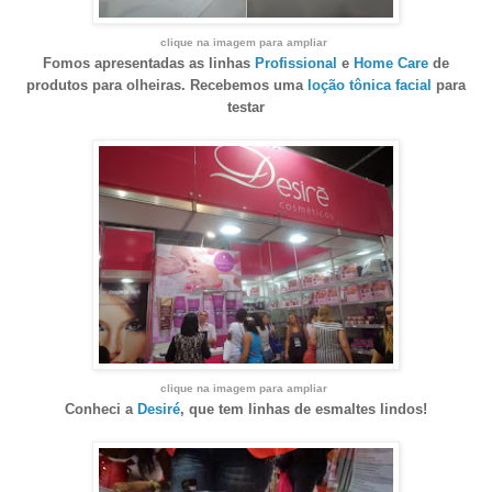
clique na imagem para ampliar
Fomos apresentadas as linhas
Profissional
e
Home Care
de
produtos para olheiras. Recebemos uma
loção tônica facial
para
testar
clique na imagem para ampliar
Conheci a
Desiré
, que tem linhas de esmaltes lindos!