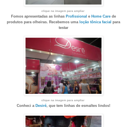
clique na imagem para ampliar
Fomos apresentadas as linhas
Profissional
e
Home Care
de
produtos para olheiras. Recebemos uma
loção tônica facial
para
testar
clique na imagem para ampliar
Conheci a
Desiré
, que tem linhas de esmaltes lindos!