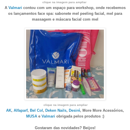
clique na imagem para ampliar
A
Valmari
contou com um espaço para workshop, onde recebemos
os lançamentos face spa:
sabonete mel peeling facial, mel para
massagem e máscara facial com mel
clique na imagem para ampliar
AK
,
Alfaparf
,
Bel Col
,
Deken Nails
,
Desiré
, More More Acessórios,
MUSA
e
Valmari
obrigada pelos p
rodutos :)
Gostaram das novidades? Beijos!