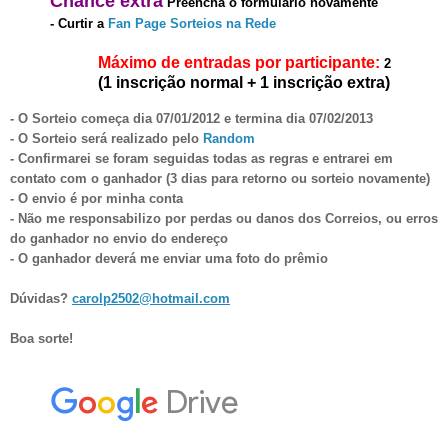
Chanc
e
extra
Preencha o formulário novament
e
-
Curt
ir a
Fan Page Sorteios na Rede
Máximo de entradas por participante:
2
(1 inscrição normal + 1 inscrição extra)
- O Sorteio começa dia
07
/01
/2012 e termina dia 07
/02/201
3
- O Sorteio será realizado pelo
Random
- Confirmarei se foram seguidas todas as regras e entrarei em
contato com o ganhador (3 dias para retorno ou sorteio novamente)
- O envio é por minha conta
- Não me responsabilizo por perdas ou danos dos Correios, ou erros
do ganhador no envio do endereço
- O ganhador dever
á
me enviar uma foto do prêmio
Dúvidas?
carolp2502@hotmail.com
Boa sorte!