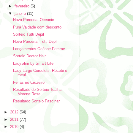
►
fevereiro
(6)
▼
janeiro
(11)
Nova Parceria: Oceanic
Pura Vaidade com desconto
Sorteio Tutti Depil
Nova Parceria: Tutti Depil
Lançamentos Océane Femme
Sorteio Doctor Hair
LadySlim by Smart Life
Lady Large Corselets: Recebi o
meu!
Férias no Cruzeiro
Resultado do Sorteio Toalha
Morena Rosa
Resultado Sorteio Fascinar
►
2012
(64)
►
2011
(77)
►
2010
(4)