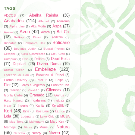
TAGS
Abelha Rainha
(36)
ADCOS
(7)
Acabados
(114)
Alfaroma
Alfaparf
(2)
Aspa
(27)
(3)
Alta Moda
(9)
Alpha Line
(1)
Avon
(42)
Bel Col
Avora
(7)
Aussie
(1)
(18)
Bioderm
(5)
Bellkey
(2)
Bioart
(2)
Boticario
Bionatus
(2)
Bothanico Hair
(2)
(80)
Boutique Judith
(1)
Buccal Protect
(2)
Cetaphil
(1)
Ciclo Cosméticos
(1)
Crek Crek
(1)
Depil Bella
Dellara
(6)
Curaprox
(1)
DNA
(1)
(11)
Depilart
(26)
Divina Dama
(19)
Embelleze
(129)
Doctor Clean
(2)
Essenze di Pozzi
(3)
Essencia di Fiori
(2)
Farma Delivery
(3)
Fator 5
(3)
Felps
(3)
Fler
(12)
Flores e Vegetais
(5)
Forever Liss
Gllendex
(11)
(3)
Garnier
(9)
Geek10
(2)
Granado
(13)
Gorila Clube
(4)
Griffus
(3)
Indafarma
(4)
Harts Natural
(2)
Ingleza
(2)
Inverto
(4)
Kanitz
(9)
KeraSilk
(6)
Inoar
(2)
Kert
(46)
Kiria
(3)
Kostume
(7)
Lip Ice
(2)
Lola
(30)
MUSA
Ludurana
(1)
Luxo Chic
(2)
(8)
Mary Kay
(8)
Mae Terra
(2)
Mahogany
(2)
Natura
Merheje
(5)
Muriel
(9)
Mirras
(2)
(65)
Nivea
(42)
Neorly
(4)
Nazinha
(1)