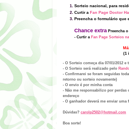
Sorteio nacional, para resi
Curtir a
Fan Page Doctor Ha
Preencha o formulário que e
Chanc
e
extra
Preencha o 
-
Curt
ir a
Fan Page Sorteios n
Má
(1 
- O Sorteio começa dia
07
/01
/2012 e 
- O Sorteio será realizado pelo
Rand
- Confirmarei se foram seguidas toda
retorno ou sorteio novamente)
- O envio é por minha conta
- Não me responsabilizo por perdas 
endereço
- O ganhador dever
á
me enviar uma f
Dúvidas?
carolp2502@hotmail.com
Boa sorte!