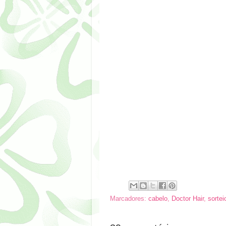
Marcadores:
cabelo
,
Doctor Hair
,
sortei