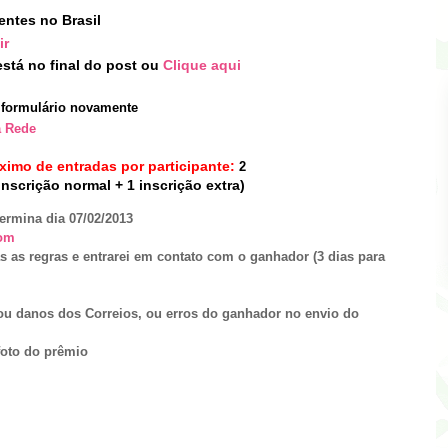
dentes no Brasil
ir
stá no final do post
ou
Clique aqui
formulário novament
e
a Rede
ximo de entradas por participante:
2
inscrição normal + 1 inscrição extra)
termina dia 07
/02/201
3
om
s as regras e entrarei em contato com o ganhador (3 dias para
ou danos dos Correios, ou erros do ganhador no envio do
oto do prêmio