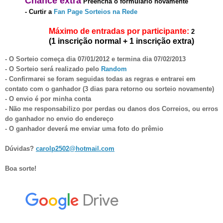
Chanc
e
extra
Preencha o formulário novament
e
-
Curt
ir a
Fan Page Sorteios na Rede
Máximo de entradas por participante:
2
(1 inscrição normal + 1 inscrição extra)
- O Sorteio começa dia
07
/01
/2012 e termina dia 07
/02/201
3
- O Sorteio será realizado pelo
Random
- Confirmarei se foram seguidas todas as regras e entrarei em
contato com o ganhador (3 dias para retorno ou sorteio novamente)
- O envio é por minha conta
- Não me responsabilizo por perdas ou danos dos Correios, ou erros
do ganhador no envio do endereço
- O ganhador dever
á
me enviar uma foto do prêmio
Dúvidas?
carolp2502@hotmail.com
Boa sorte!