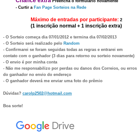
Chanc
e
extra
Preencha o formulário novament
e
-
Curt
ir a
Fan Page Sorteios na Rede
Máximo de entradas por participante:
2
(1 inscrição normal + 1 inscrição extra)
- O Sorteio começa dia
07
/01
/2012 e termina dia 07
/02/201
3
- O Sorteio será realizado pelo
Random
- Confirmarei se foram seguidas todas as regras e entrarei em
contato com o ganhador (3 dias para retorno ou sorteio novamente)
- O envio é por minha conta
- Não me responsabilizo por perdas ou danos dos Correios, ou erros
do ganhador no envio do endereço
- O ganhador dever
á
me enviar uma foto do prêmio
Dúvidas?
carolp2502@hotmail.com
Boa sorte!