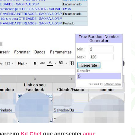
parceiro
Kit Chef
que apresentei
aqui
: