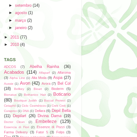
►
setembro
(14)
►
agosto
(1)
►
março
(2)
►
janeiro
(2)
►
2011
(77)
►
2010
(4)
TAGS
Abelha Rainha
(36)
ADCOS
(7)
Acabados
(114)
Alfaroma
Alfaparf
(2)
Aspa
(27)
(3)
Alta Moda
(9)
Alpha Line
(1)
Avon
(42)
Bel Col
Avora
(7)
Aussie
(1)
(18)
Bioderm
(5)
Bellkey
(2)
Bioart
(2)
Boticario
Bionatus
(2)
Bothanico Hair
(2)
(80)
Boutique Judith
(1)
Buccal Protect
(2)
Cetaphil
(1)
Ciclo Cosméticos
(1)
Crek Crek
(1)
Depil Bella
Dellara
(6)
Curaprox
(1)
DNA
(1)
(11)
Depilart
(26)
Divina Dama
(19)
Embelleze
(129)
Doctor Clean
(2)
Essenze di Pozzi
(3)
Essencia di Fiori
(2)
Farma Delivery
(3)
Fator 5
(3)
Felps
(3)