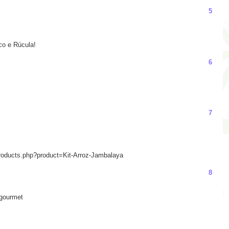
5
o e Rúcula!
6
7
/products.php?product=Kit-Arroz-Jambalaya
8
 gourmet