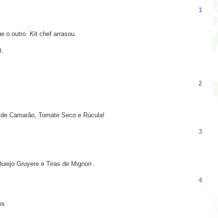
1
 o outro. Kit chef arrasou.
t.
2
o de Camarão, Tomate Seco e Rúcula!
3
ueijo Gruyere e Tiras de Mignon .
4
os