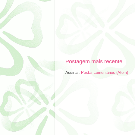
Postagem mais recente
Assinar:
Postar comentários (Atom)