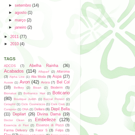
►
setembro
(14)
►
agosto
(1)
►
março
(2)
►
janeiro
(2)
►
2011
(77)
►
2010
(4)
TAGS
Abelha Rainha
(36)
ADCOS
(7)
Acabados
(114)
Alfaroma
Alfaparf
(2)
Aspa
(27)
(3)
Alta Moda
(9)
Alpha Line
(1)
Avon
(42)
Bel Col
Avora
(7)
Aussie
(1)
(18)
Bioderm
(5)
Bellkey
(2)
Bioart
(2)
Boticario
Bionatus
(2)
Bothanico Hair
(2)
(80)
Boutique Judith
(1)
Buccal Protect
(2)
Cetaphil
(1)
Ciclo Cosméticos
(1)
Crek Crek
(1)
Depil Bella
Dellara
(6)
Curaprox
(1)
DNA
(1)
(11)
Depilart
(26)
Divina Dama
(19)
Embelleze
(129)
Doctor Clean
(2)
Essenze di Pozzi
(3)
Essencia di Fiori
(2)
Farma Delivery
(3)
Fator 5
(3)
Felps
(3)