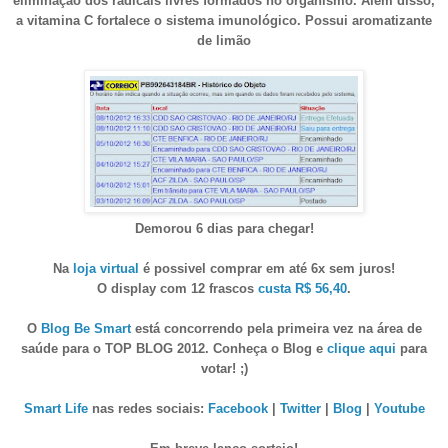
eliminação dos radicais livres formados no organismo. Além disso,
a vitamina C fortalece o sistema imunológico. Possui aromatizante
de limão
Demorou 6 dias para chegar!
Na
loja virtual
é possivel comprar em até 6x sem juros!
O display com 12 frascos
custa R$ 56,40
.
O
Blog Be Smart
está concorrendo pela primeira vez na área de
saúde para o TOP BLOG 2012. Conheça o Blog e
clique aqui
para
votar! ;)
Smart Life
nas redes sociais:
Facebook
|
Twitter
|
Blog
|
Youtube