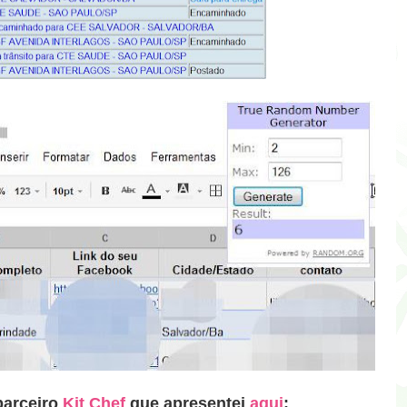
parceiro
Kit Chef
que apresentei
aqui
: