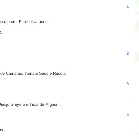
1
 o outro. Kit chef arrasou.
t.
2
o de Camarão, Tomate Seco e Rúcula!
3
ueijo Gruyere e Tiras de Mignon .
4
os