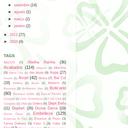
►
setembro
(14)
►
agosto
(1)
►
março
(2)
►
janeiro
(2)
►
2011
(77)
►
2010
(4)
TAGS
Abelha Rainha
(36)
ADCOS
(7)
Acabados
(114)
Alfaroma
Alfaparf
(2)
Aspa
(27)
(3)
Alta Moda
(9)
Alpha Line
(1)
Avon
(42)
Bel Col
Avora
(7)
Aussie
(1)
(18)
Bioderm
(5)
Bellkey
(2)
Bioart
(2)
Boticario
Bionatus
(2)
Bothanico Hair
(2)
(80)
Boutique Judith
(1)
Buccal Protect
(2)
Cetaphil
(1)
Ciclo Cosméticos
(1)
Crek Crek
(1)
Depil Bella
Dellara
(6)
Curaprox
(1)
DNA
(1)
(11)
Depilart
(26)
Divina Dama
(19)
Embelleze
(129)
Doctor Clean
(2)
Essenze di Pozzi
(3)
Essencia di Fiori
(2)
Farma Delivery
(3)
Fator 5
(3)
Felps
(3)