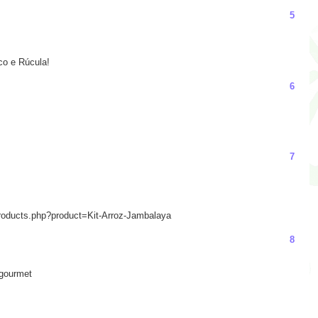
5
o e Rúcula!
6
7
/products.php?product=Kit-Arroz-Jambalaya
8
 gourmet