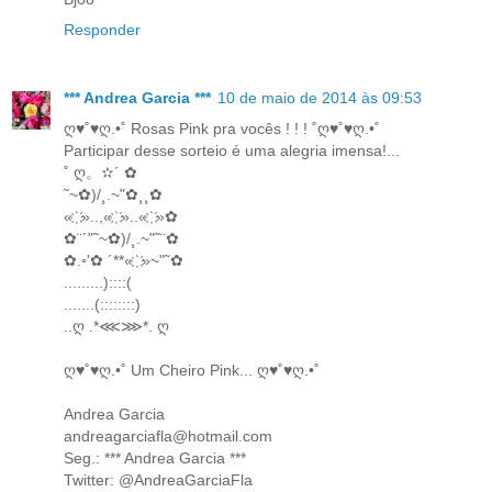
Responder
*** Andrea Garcia ***
10 de maio de 2014 às 09:53
ღ♥˚♥ღ.•˚ Rosas Pink pra vocês ! ! ! ˚ღ♥˚♥ღ.•˚
Participar desse sorteio é uma alegria imensa!...
˚ ღ。✫´ ✿
˜~✿)/¸.~"✿¸¸✿
« ҉ »..,« ҉ »..« ҉ »✿
✿¨´"˜~✿)/¸.~"˜¨✿
✿.◦'✿ ´**« ҉ »~"˜✿
.........)::::(
.......(::::::::)
..ღ .*⋘⋙*. ღ
ღ♥˚♥ღ.•˚ Um Cheiro Pink... ღ♥˚♥ღ.•˚
Andrea Garcia
andreagarciafla@hotmail.com
Seg.: *** Andrea Garcia ***
Twitter: @AndreaGarciaFla