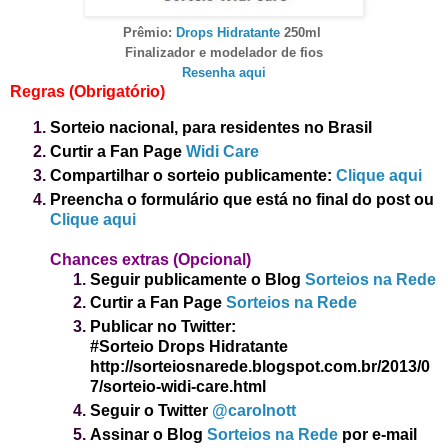
Prêmio:
Drops Hidratante
250ml
Finalizador e modelador de fios
Resenha aqui
Regras (Obrigatório)
Sorteio nacional, para residentes no Brasil
Curtir a Fan Page
Widi Care
Compartilhar o sorteio publicamente:
Clique aqui
Preencha o formulário que está no final do post
ou
Clique aqui
Chance
s ex
tras (Opcional)
Seguir publicamente o Blog
Sorteios na Rede
Curtir a Fan Page
Sorteios na Rede
Publicar no Twitter:
#Sorteio Drops Hidratante
http://sorteiosnarede.blogspot.com.br/2013/0
7/sorteio-widi-care.html
Seguir o Twitter
@carolnott
Assinar o Blog
Sorteios na Rede
por e-mail