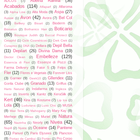
Abelha Rainha
(36)
ADCOS
(7)
Acabados
(114)
Alfaroma
Alfaparf
(2)
Aspa
(27)
(3)
Alta Moda
(9)
Alpha Line
(1)
Avon
(42)
Bel Col
Avora
(7)
Aussie
(1)
(18)
Bioderm
(5)
Bellkey
(2)
Bioart
(2)
Boticario
Bionatus
(2)
Bothanico Hair
(2)
(80)
Boutique Judith
(1)
Buccal Protect
(2)
Cetaphil
(1)
Ciclo Cosméticos
(1)
Crek Crek
(1)
Depil Bella
Dellara
(6)
Curaprox
(1)
DNA
(1)
(11)
Depilart
(26)
Divina Dama
(19)
Embelleze
(129)
Doctor Clean
(2)
Essenze di Pozzi
(3)
Essencia di Fiori
(2)
Farma Delivery
(3)
Fator 5
(3)
Felps
(3)
Fler
(12)
Flores e Vegetais
(5)
Forever Liss
Gllendex
(11)
(3)
Garnier
(9)
Geek10
(2)
Granado
(13)
Gorila Clube
(4)
Griffus
(3)
Indafarma
(4)
Harts Natural
(2)
Ingleza
(2)
Inverto
(4)
Kanitz
(9)
KeraSilk
(6)
Inoar
(2)
Kert
(46)
Kiria
(3)
Kostume
(7)
Lip Ice
(2)
Lola
(30)
MUSA
Ludurana
(1)
Luxo Chic
(2)
(8)
Mary Kay
(8)
Mae Terra
(2)
Mahogany
(2)
Natura
Merheje
(5)
Muriel
(9)
Mirras
(2)
(65)
Nivea
(42)
Neorly
(4)
Nazinha
(1)
Oceane
(14)
Pantene
Nupill
(2)
Nyata
(2)
(11)
Panvel
(7)
Paris Elysees
(3)
Plancton
(8)
Pro Corpo
Portao de Cambui
(1)
Portier
(2)