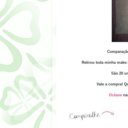
Comparação
Retirou toda minha make: 
São 20 u
Vale a compra! Q
Océane
nas