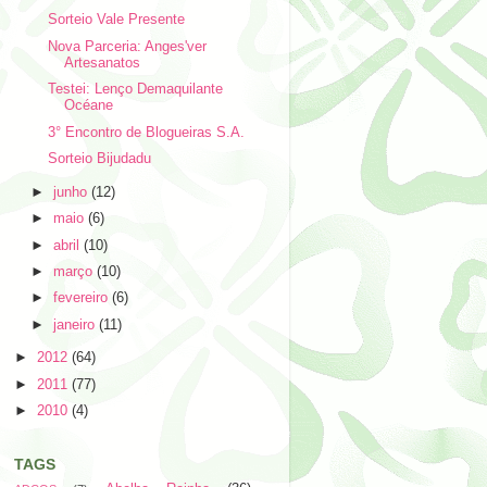
Sorteio Vale Presente
Nova Parceria: Anges'ver
Artesanatos
Testei: Lenço Demaquilante
Océane
3° Encontro de Blogueiras S.A.
Sorteio Bijudadu
►
junho
(12)
►
maio
(6)
►
abril
(10)
►
março
(10)
►
fevereiro
(6)
►
janeiro
(11)
►
2012
(64)
►
2011
(77)
►
2010
(4)
TAGS