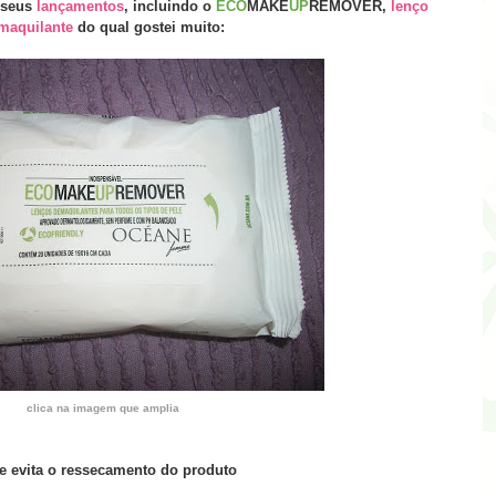
seus
lançamentos
, incluindo o
ECO
MAKE
UP
REMOVER,
lenço
maquilante
do qual gostei muito:
clica na imagem que amplia
 evita o ressecamento do produto