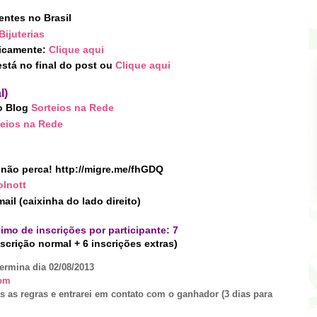
entes no Brasil
Bijuterias
licamente:
Clique aqui
stá no final do post
ou
Clique aqui
l)
o Blog
Sorteios na Rede
teios na Rede
a não perca! http://migre.me/fhGDQ
lnott
ail (caixinha do lado direito)
imo de inscrições por participante: 7
nscrição normal + 6 inscrições extras)
termina dia 02/08
/2013
om
s as regras e entrarei em contato com o ganhador (3 dias para