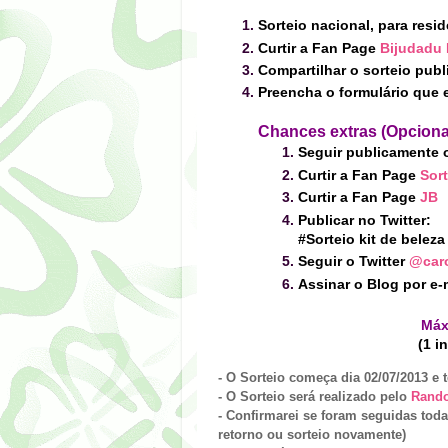
Sorteio nacional, para resid
Curtir a Fan Page
Bijudadu 
Compartilhar o sorteio pub
Preencha o formulário que e
Chance
s ex
tras (Opciona
Seguir publicamente 
Curtir a Fan Page
Sor
Curtir a Fan Page
JB
Publicar no Twitter:
#Sorteio kit de belez
Seguir o Twitter
@caro
Assinar o Blog por e-m
Máx
(1 i
- O Sorteio começa dia 02/07/2013 e 
- O Sorteio será realizado pelo
Rand
- Confirmarei se foram seguidas toda
retorno ou sorteio novamente)