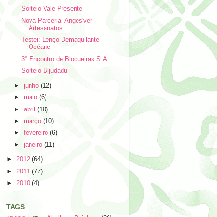
Sorteio Vale Presente
Nova Parceria: Anges'ver
Artesanatos
Testei: Lenço Demaquilante
Océane
3° Encontro de Blogueiras S.A.
Sorteio Bijudadu
►
junho
(12)
►
maio
(6)
►
abril
(10)
►
março
(10)
►
fevereiro
(6)
►
janeiro
(11)
►
2012
(64)
►
2011
(77)
►
2010
(4)
TAGS