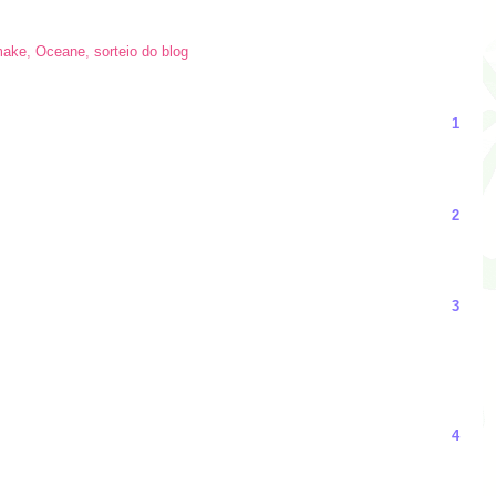
ake
,
Oceane
,
sorteio do blog
1
2
3
4