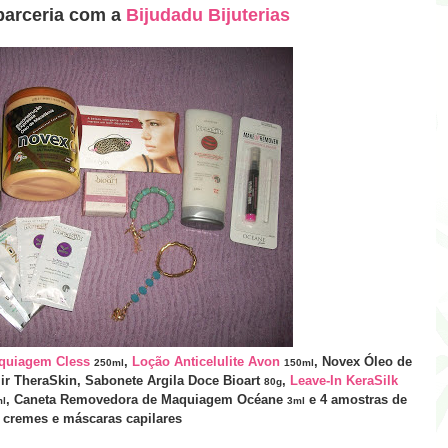
parceria com a
Bijudadu Bijuterias
quiagem Cless
,
Loção Anticelulite Avon
,
Novex
Óleo de
250ml
150ml
ir TheraSkin, Sabonete Argila Doce Bioart
,
Leave-In KeraSilk
80g
, Caneta Removedora de Maquiagem Océane
e 4 amostras de
l
3ml
cremes e máscaras capilares