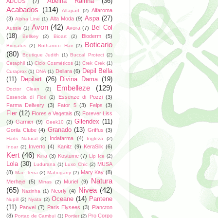
Abelha Rainha
(36)
ADCOS
(7)
Acabados
(114)
Alfaroma
Alfaparf
(2)
Aspa
(27)
(3)
Alta Moda
(9)
Alpha Line
(1)
Avon
(42)
Bel Col
Avora
(7)
Aussie
(1)
(18)
Bioderm
(5)
Bellkey
(2)
Bioart
(2)
Boticario
Bionatus
(2)
Bothanico Hair
(2)
(80)
Boutique Judith
(1)
Buccal Protect
(2)
Cetaphil
(1)
Ciclo Cosméticos
(1)
Crek Crek
(1)
Depil Bella
Dellara
(6)
Curaprox
(1)
DNA
(1)
(11)
Depilart
(26)
Divina Dama
(19)
Embelleze
(129)
Doctor Clean
(2)
Essenze di Pozzi
(3)
Essencia di Fiori
(2)
Farma Delivery
(3)
Fator 5
(3)
Felps
(3)
Fler
(12)
Flores e Vegetais
(5)
Forever Liss
Gllendex
(11)
(3)
Garnier
(9)
Geek10
(2)
Granado
(13)
Gorila Clube
(4)
Griffus
(3)
Indafarma
(4)
Harts Natural
(2)
Ingleza
(2)
Inverto
(4)
Kanitz
(9)
KeraSilk
(6)
Inoar
(2)
Kert
(46)
Kiria
(3)
Kostume
(7)
Lip Ice
(2)
Lola
(30)
MUSA
Ludurana
(1)
Luxo Chic
(2)
(8)
Mary Kay
(8)
Mae Terra
(2)
Mahogany
(2)
Natura
Merheje
(5)
Muriel
(9)
Mirras
(2)
(65)
Nivea
(42)
Neorly
(4)
Nazinha
(1)
Oceane
(14)
Pantene
Nupill
(2)
Nyata
(2)
(11)
Panvel
(7)
Paris Elysees
(3)
Plancton
(8)
Pro Corpo
Portao de Cambui
(1)
Portier
(2)