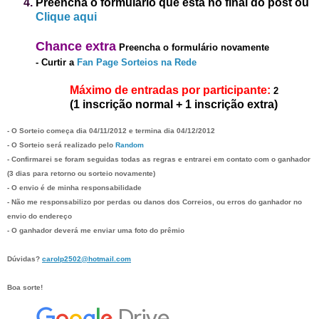
Preencha o formulário que está no final do post
ou
Clique aqui
Chanc
e
extra
Preencha o formulário novamente
-
Curtir a
Fan Page Sorteios na Rede
Máximo de entradas por participante:
2
(1 inscrição normal + 1 inscrição extra)
- O Sorteio começa dia 0
4/1
1
/2012 e termina dia
04/1
2
/2012
- O Sorteio será realizado pelo
Random
- Confirmarei se foram seguidas todas as regras e entrarei em contato com o ganhador
(3 dias para retorno ou sorteio novamente)
- O envio é de minha responsabilidade
- Não me responsabilizo por perdas ou danos dos
C
orreios,
ou erros do ganhador no
envio do endereço
- O ganhador deverá me enviar uma foto do prêmio
Dúvidas?
carolp2502@hotmail.com
Boa sorte!