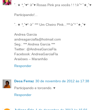
˚. ★ *˛˚♥* ✰˚♥ Rosas Pink pra vocês ! ! !✰˚* ˚★˛˚♥
Participando!...
˚. ★ *˛˚♥* ✰˚ *** Um Cheiro Pink...***✰˚* ˚★˛˚♥
Andrea Garcia
andreagarciafla@hotmail.com
Seg.: *** Andrea Garcia ***
Twitter: @AndreaGarciaFla
Facebook: AndreaGarciaFla
Araióses – Maranhão
Responder
Deca Ferraz
30 de novembro de 2012 às 17:38
Participando e torcendo. ♥
Responder