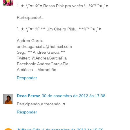
˚. ★ *˛˚♥* ✰˚♥ Rosas Pink pra vocês ! ! !✰˚* ˚★˛˚♥
Participando!...
˚. ★ *˛˚♥* ✰˚ *** Um Cheiro Pink...***✰˚* ˚★˛˚♥
Andrea Garcia
andreagarciafla@hotmail.com
Seg.: *** Andrea Garcia ***
Twitter: @AndreaGarciaFla
Facebook: AndreaGarciaFla
Araióses – Maranhão
Responder
Deca Ferraz
30 de novembro de 2012 às 17:38
Participando e torcendo. ♥
Responder