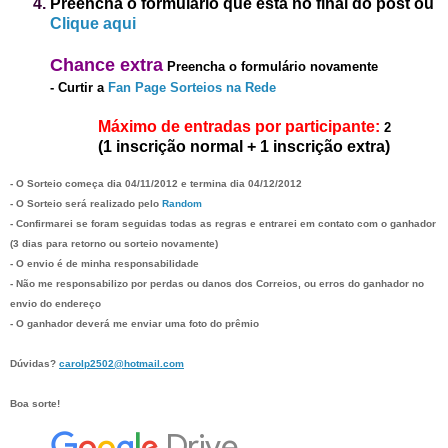
Preencha o formulário que está no final do post
ou
Clique aqui
Chanc
e
extra
Preencha o formulário novamente
-
Curtir a
Fan Page Sorteios na Rede
Máximo de entradas por participante:
2
(1 inscrição normal + 1 inscrição extra)
- O Sorteio começa dia 0
4/1
1
/2012 e termina dia
04/1
2
/2012
- O Sorteio será realizado pelo
Random
- Confirmarei se foram seguidas todas as regras e entrarei em contato com o ganhador
(3 dias para retorno ou sorteio novamente)
- O envio é de minha responsabilidade
- Não me responsabilizo por perdas ou danos dos
C
orreios,
ou erros do ganhador no
envio do endereço
- O ganhador deverá me enviar uma foto do prêmio
Dúvidas?
carolp2502@hotmail.com
Boa sorte!