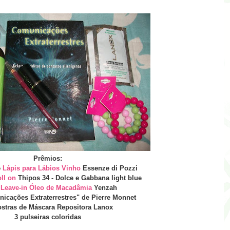
Prêmios:
e
Lápis para Lábios Vinho
Essenze di Pozzi
ll on
Thipos 34 - Dolce e Gabbana light blue
Leave-in Óleo de Macadâmia
Yenzah
icações Extraterrestres" de Pierre Monnet
stras de Máscara Repositora Lanox
3 pulseiras coloridas