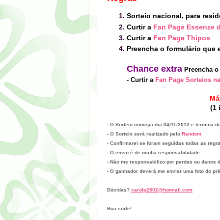
Sorteio nacional, para resid
Curtir a
Fan Page Essenze d
Curtir a
Fan Page Thipos
Preencha o formulário que e
Chanc
e
extra
Preencha o 
-
Curtir a
Fan Page Sorteios n
Má
(1 
- O Sorteio começa dia 0
4/1
1
/2012 e termina d
- O Sorteio será realizado pelo
Random
- Confirmarei se foram seguidas todas as regr
- O envio é de minha responsabilidade
- Não me responsabilizo por perdas ou danos
- O ganhador deverá me enviar uma foto do pr
Dúvidas?
carolp2502@hotmail.com
Boa sorte!