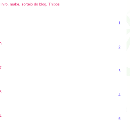
,
livro
,
make
,
sorteio do blog
,
Thipos
1
0
2
7
3
8
4
4
5