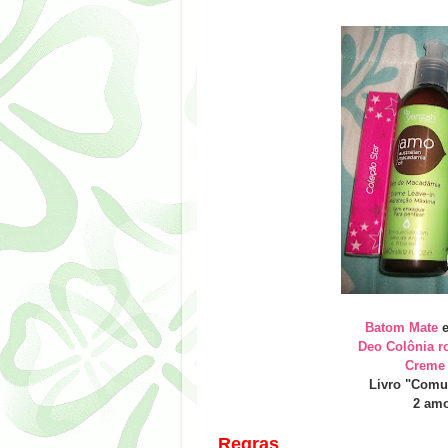
Batom Mate
Deo Colônia ro
Creme 
Livro "Comun
2 amo
Regras