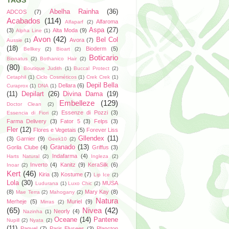
TAGS
Abelha Rainha
(36)
ADCOS
(7)
Acabados
(114)
Alfaroma
Alfaparf
(2)
Aspa
(27)
(3)
Alta Moda
(9)
Alpha Line
(1)
Avon
(42)
Bel Col
Avora
(7)
Aussie
(1)
(18)
Bioderm
(5)
Bellkey
(2)
Bioart
(2)
Boticario
Bionatus
(2)
Bothanico Hair
(2)
(80)
Boutique Judith
(1)
Buccal Protect
(2)
Cetaphil
(1)
Ciclo Cosméticos
(1)
Crek Crek
(1)
Depil Bella
Dellara
(6)
Curaprox
(1)
DNA
(1)
(11)
Depilart
(26)
Divina Dama
(19)
Embelleze
(129)
Doctor Clean
(2)
Essenze di Pozzi
(3)
Essencia di Fiori
(2)
Farma Delivery
(3)
Fator 5
(3)
Felps
(3)
Fler
(12)
Flores e Vegetais
(5)
Forever Liss
Gllendex
(11)
(3)
Garnier
(9)
Geek10
(2)
Granado
(13)
Gorila Clube
(4)
Griffus
(3)
Indafarma
(4)
Harts Natural
(2)
Ingleza
(2)
Inverto
(4)
Kanitz
(9)
KeraSilk
(6)
Inoar
(2)
Kert
(46)
Kiria
(3)
Kostume
(7)
Lip Ice
(2)
Lola
(30)
MUSA
Ludurana
(1)
Luxo Chic
(2)
(8)
Mary Kay
(8)
Mae Terra
(2)
Mahogany
(2)
Natura
Merheje
(5)
Muriel
(9)
Mirras
(2)
(65)
Nivea
(42)
Neorly
(4)
Nazinha
(1)
Oceane
(14)
Pantene
Nupill
(2)
Nyata
(2)
(11)
Panvel
(7)
Paris Elysees
(3)
Plancton