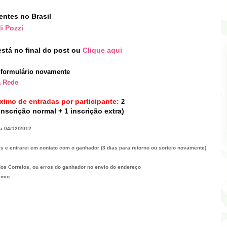
entes no Brasil
i Pozzi
stá no final do post
ou
Clique aqui
formulário novamente
a Rede
ximo de entradas por participante:
2
inscrição normal + 1 inscrição extra)
ia
04/1
2
/2012
as e entrarei em contato com o ganhador (3 dias para retorno ou sorteio novamente)
 dos
C
orreios,
ou erros do ganhador no envio do endereço
êmio