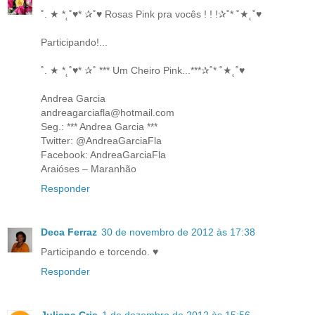
˚. ★ *˛˚♥* ✰˚♥ Rosas Pink pra vocês ! ! !✰˚* ˚★˛˚♥
Participando!...
˚. ★ *˛˚♥* ✰˚ *** Um Cheiro Pink...***✰˚* ˚★˛˚♥
Andrea Garcia
andreagarciafla@hotmail.com
Seg.: *** Andrea Garcia ***
Twitter: @AndreaGarciaFla
Facebook: AndreaGarciaFla
Araióses – Maranhão
Responder
Deca Ferraz
30 de novembro de 2012 às 17:38
Participando e torcendo. ♥
Responder