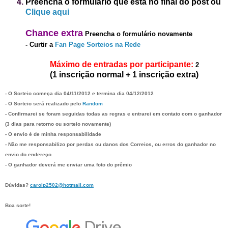
Preencha o formulário que está no final do post
ou
Clique aqui
Chanc
e
extra
Preencha o formulário novamente
-
Curtir a
Fan Page Sorteios na Rede
Máximo de entradas por participante:
2
(1 inscrição normal + 1 inscrição extra)
- O Sorteio começa dia 0
4/1
1
/2012 e termina dia
04/1
2
/2012
- O Sorteio será realizado pelo
Random
- Confirmarei se foram seguidas todas as regras e entrarei em contato com o ganhador
(3 dias para retorno ou sorteio novamente)
- O envio é de minha responsabilidade
- Não me responsabilizo por perdas ou danos dos
C
orreios,
ou erros do ganhador no
envio do endereço
- O ganhador deverá me enviar uma foto do prêmio
Dúvidas?
carolp2502@hotmail.com
Boa sorte!