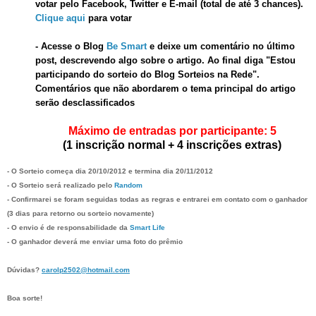
votar pelo Facebook, Twitter e E-mail (total de
at
é
3 chances).
Clique aqui
para votar
- Acesse o Blog
Be Smart
e deixe um comentário no último
post, descrevendo algo sobre o artigo. Ao final diga
"
Estou
participando do sorteio do Blog Sorteios na Rede
".
Comentários que não abordarem o tema principal do artigo
serão desclassificados
Máximo de entradas por participante: 5
(1 inscrição normal + 4 inscrições extras)
- O Sorteio começa dia
20/10
/2012 e termina dia
20/11/2012
- O Sorteio será realizado pelo
Random
- Confirmarei se foram seguidas todas as regras e entrarei em contato com o ganhador
(3 dias para retorno ou sorteio novamente)
- O envio é de responsabilidade da
Smart Life
- O ganhador deverá me enviar uma foto do prêmio
Dúvidas?
carolp2502@hotmail.com
Boa sorte!