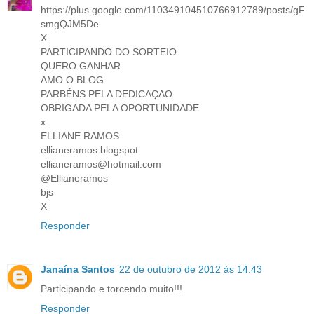
https://plus.google.com/110349104510766912789/posts/gF
smgQJM5De
X
PARTICIPANDO DO SORTEIO
QUERO GANHAR
AMO O BLOG
PARBÉNS PELA DEDICAÇAO
OBRIGADA PELA OPORTUNIDADE
x
ELLIANE RAMOS
ellianeramos.blogspot
ellianeramos@hotmail.com
@Ellianeramos
bjs
X
Responder
Janaína Santos
22 de outubro de 2012 às 14:43
Participando e torcendo muito!!!
Responder