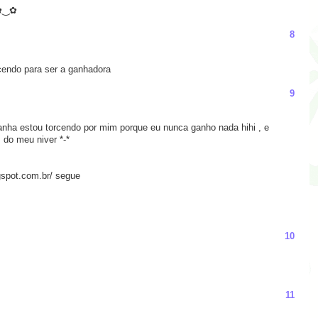
 ✿‿✿
8
rcendo para ser a ganhadora
9
ganha estou torcendo por mim porque eu nunca ganho nada hihi , e
 do meu niver *-*
gspot.com.br/ segue
10
11