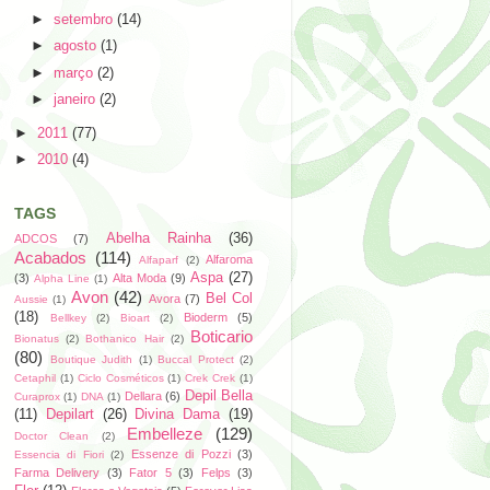
►
setembro
(14)
►
agosto
(1)
►
março
(2)
►
janeiro
(2)
►
2011
(77)
►
2010
(4)
TAGS
Abelha Rainha
(36)
ADCOS
(7)
Acabados
(114)
Alfaroma
Alfaparf
(2)
Aspa
(27)
(3)
Alta Moda
(9)
Alpha Line
(1)
Avon
(42)
Bel Col
Avora
(7)
Aussie
(1)
(18)
Bioderm
(5)
Bellkey
(2)
Bioart
(2)
Boticario
Bionatus
(2)
Bothanico Hair
(2)
(80)
Boutique Judith
(1)
Buccal Protect
(2)
Cetaphil
(1)
Ciclo Cosméticos
(1)
Crek Crek
(1)
Depil Bella
Dellara
(6)
Curaprox
(1)
DNA
(1)
(11)
Depilart
(26)
Divina Dama
(19)
Embelleze
(129)
Doctor Clean
(2)
Essenze di Pozzi
(3)
Essencia di Fiori
(2)
Farma Delivery
(3)
Fator 5
(3)
Felps
(3)