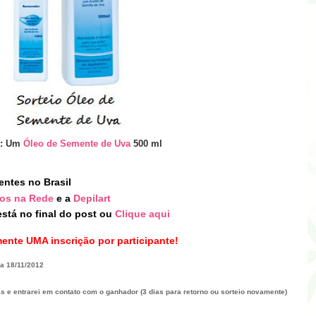
o: Um
Ó
leo de Semente de Uva
500 ml
entes no Brasil
ios na Rede
e a
Depilart
stá no final do post
ou
Clique aqui
ente UMA inscrição por participante!
ia
18/11/2012
as e entrarei em contato com o ganhador (3 dias para retorno ou sorteio novamente)