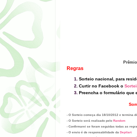
Prêmi
Regras
Sorteio nacional, para resid
Curtir no Facebook o
Sorte
Preencha o formulário que e
Som
- O Sorteio começa dia
18/10
/2012 e termina d
- O Sorteio será realizado pelo
Random
- Confirmarei se foram seguidas todas as regr
- O envio é de responsabilidade da
Depilart