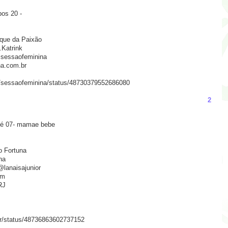
pos 20 -
nque da Paixão
.Katrink
@sessaofeminina
na.com.br
/#!/sessaofeminina/status/48730379552686080
2
s é 07- mamae bebe
o Fortuna
na
@lanaisajunior
om
RJ
nior/status/48736863602737152