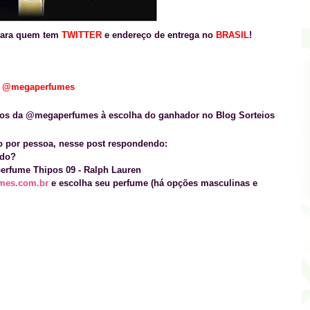
 para quem tem
TWITTER
e endereço de entrega no
BRASIL
!
e
@
megaperfumes
pos da @megaperfumes à escolha do ganhador no Blog Sorteios
 por pessoa, nesse post respondendo:
ido?
perfume Thipos 09 - Ralph Lauren
mes.com.br
e escolha seu perfume (há opções masculinas e