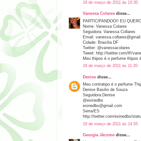
18 de março de 2011 às 10:30
Vanessa Colares
disse...
PARTICIPANDOO!! EU QUER
Nome: Vanessa Colares
Seguidora: Vanessa Collares
Email: vanessa.collares@gmai
Cidade: Brasília DF
Twitter: @vanessacolares
Tweet: http://twitter.com/#!/v
Meu thipos é o perfume thipos é
18 de março de 2011 às 11:20
Denise
disse...
Meu contratipo é o perfume Th
Denise Basilio de Souza
Seguidora:Denise
@esinedbs
esinedbs@gmail.com
Serra/ES
http://twitter.com/esinedbs/st
18 de março de 2011 às 14:55
Georgia Jácome
disse...