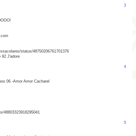
3
OOOO!
l.com
anessacolares/status/48750206761701376
 92 J'adore
4
ipos 06 -Amor Amor Cacharel
atus/48803323918295041
5