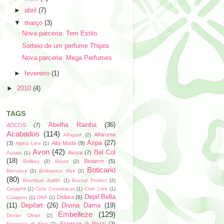
►
abril
(7)
▼
março
(3)
Nova parceria: Tem Estilo
Sorteio de um perfume Thipos
Nova parceria: Mega Perfumes
►
fevereiro
(1)
►
2010
(4)
TAGS
Abelha Rainha
(36)
ADCOS
(7)
Acabados
(114)
Alfaroma
Alfaparf
(2)
Aspa
(27)
(3)
Alta Moda
(9)
Alpha Line
(1)
Avon
(42)
Bel Col
Avora
(7)
Aussie
(1)
(18)
Bioderm
(5)
Bellkey
(2)
Bioart
(2)
Boticario
Bionatus
(2)
Bothanico Hair
(2)
(80)
Boutique Judith
(1)
Buccal Protect
(2)
Cetaphil
(1)
Ciclo Cosméticos
(1)
Crek Crek
(1)
Depil Bella
Dellara
(6)
Curaprox
(1)
DNA
(1)
(11)
Depilart
(26)
Divina Dama
(19)
Embelleze
(129)
Doctor Clean
(2)
Essenze di Pozzi
(3)
Essencia di Fiori
(2)