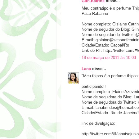
Giih.Katrink
disse...
Meu contratipo é o perfume Thi
Paco Rabanne
Nome completo: Gislaine Catri
Nome de seguidor do Blog: Giih
Nome de seguidor do Twitter: 
E-mail: gislaine@sessaofemini
Cidade/Estado: Cacoal/Ro
Link do RT: http://twitter.com
18 de março de 2011 às 10:03
Lana
disse...
"Meu thipos é o perfume thipo
participando!!
Nome completo: Elaine Azeved
Nome de seguidora do Blog: La
Nome de seguidora do Twitter: 
E-mail: lanabrindes@hotmail.c
Cidade/Estado: Rio de Janeiro/
link de divulgaçao:
http://twitter.com/#!/lanaisaju