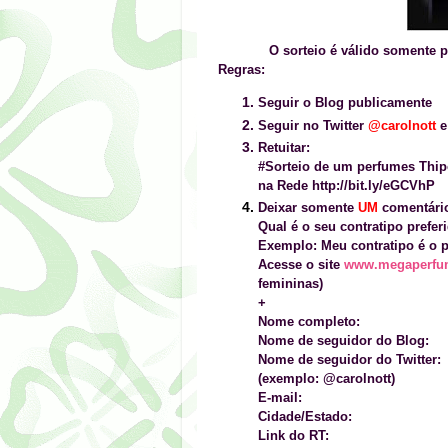
O sorteio é válido somente
Regras:
Seguir o Blog publicamente
Seguir no Twitter
@carolnott
Retuitar:
#Sorteio de um perfumes Thi
na Rede http://bit.ly/eGCVhP
Deixar somente
UM
comentário
Qual é o seu contratipo prefer
Exemplo: Meu contratipo é o 
Acesse o site
www.megaperfu
femininas)
+
Nome completo:
Nome de seguidor do Blog:
Nome de seguidor do Twitter:
(exemplo: @carolnott)
E-mail:
Cidade/Estado:
Link do RT: