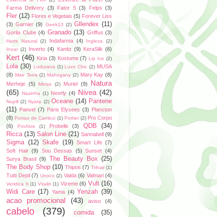
Farma Delivery
(3)
Fator 5
(3)
Felps
(3)
Fler
(12)
Flores e Vegetais
(5)
Forever Liss
Gllendex
(11)
(3)
Garnier
(9)
Geek10
(2)
Granado
(13)
Gorila Clube
(4)
Griffus
(3)
Indafarma
(4)
Harts Natural
(2)
Ingleza
(2)
Inverto
(4)
Kanitz
(9)
KeraSilk
(6)
Inoar
(2)
Kert
(46)
Kiria
(3)
Kostume
(7)
Lip Ice
(2)
Lola
(30)
MUSA
Ludurana
(1)
Luxo Chic
(2)
(8)
Mary Kay
(8)
Mae Terra
(2)
Mahogany
(2)
Natura
Merheje
(5)
Muriel
(9)
Mirras
(2)
(65)
Nivea
(42)
Neorly
(4)
Nazinha
(1)
Oceane
(14)
Pantene
Nupill
(2)
Nyata
(2)
(11)
Panvel
(7)
Paris Elysees
(3)
Plancton
(8)
Pro Corpo
Portao de Cambui
(1)
Portier
(2)
QDB
(34)
(6)
Probelle
(3)
ProAloe
(1)
Ricca
(13)
Salon Line
(21)
Sannabell
(9)
Sigma
(12)
Skafe
(19)
Smart Life
(7)
Soft Hair
(9)
Sou Dessas
(5)
Sunset
(4)
The Beauty Box
(25)
Surya Brasil
(9)
The Body Shop
(10)
Thipos
(7)
Trihair
(1)
Tutti Depil
(7)
Valda
(6)
Valmari
(4)
Unoco
(2)
Vult
(16)
Vizeme
(6)
Veridica It
(1)
Vitalin
(1)
Widi Care
(17)
Yenzah
(39)
Yama
(4)
acao promocional
(43)
aviso
(4)
cabelo
(379)
comida
(35)