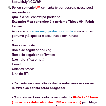
http://bit.ly/eGCVhP
Deixar somente
UM
comentário por pessoa, nesse post
respondendo:
Qual é o seu contratipo preferido?
Exemplo: Meu contratipo é o perfume Thipos 09 - Ralph
Lauren
Acesse o site
www.megaperfumes.com.br
e escolha seu
perfume (há opções masculinas e femininas)
+
Nome completo:
Nome de seguidor do Blog:
Nome de seguidor do Twitter:
(exemplo: @carolnott)
E-mail:
Cidade/Estado:
Link do RT:
- Comentários com falta de dados indispensáveis ou
não
relativos ao sorteio
serão apagados!
- O sorteio será realizado na segunda dia
04/04 às 16 horas
(inscrições válidas até o dia 03/04 à meia noite)
pela Mega