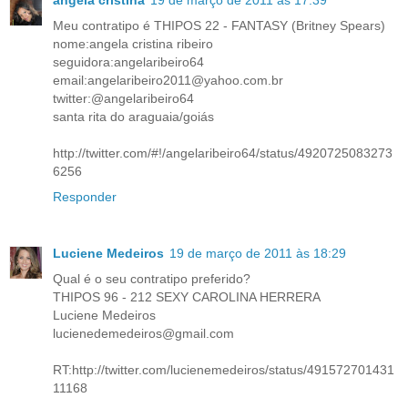
Meu contratipo é THIPOS 22 - FANTASY (Britney Spears)
nome:angela cristina ribeiro
seguidora:angelaribeiro64
email:angelaribeiro2011@yahoo.com.br
twitter:@angelaribeiro64
santa rita do araguaia/goiás
http://twitter.com/#!/angelaribeiro64/status/4920725083273
6256
Responder
Luciene Medeiros
19 de março de 2011 às 18:29
Qual é o seu contratipo preferido?
THIPOS 96 - 212 SEXY CAROLINA HERRERA
Luciene Medeiros
lucienedemedeiros@gmail.com
RT:http://twitter.com/lucienemedeiros/status/491572701431
11168