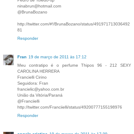
ninabrun@hotmail.com
@BrunaBozano
http://twitter.com/#!/BrunaBozano/status/491971713036492
81
Responder
Fran
19 de março de 2011 às 17:12
Meu contratipo é o perfume Thipos 96 - 212 SEXY
CAROLINA HERRERA
Francielli Cirino
Seguidora: Fran
francielic@yahoo.com.br
União da Vitória/Paraná
@Franciielli
http://twitter.com/Franciielli/status/49200777155198976
Responder
angela cristina
19 de março de 2011 às 17:39