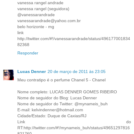
vanessa rangel andrade
vanessa rangel (seguidora)
@vanessarandrade
vanessarandrade@yahoo.com.br
belo horizonte - mg
link
http://twitter.com/#!/vanessarandrade/status/496177001834
82368
Responder
Lucas Denner
20 de março de 2011 às 23:05
Meu contratipo é o perfume Chanel 5 - Chanel
Nome completo: LUCAS DENNER GOMES RIBEIRO
Nome de seguidor do Blog: Lucas Denner
Nome de seguidor do Twitter: @mynameis_buh
E-mail: kelvindenner@hotmail.com
Cidade/Estado: Duque de Caxias/RJ
Link do
RT:http://twitter.com/#!/mynameis_buh/status/49651297816
821760