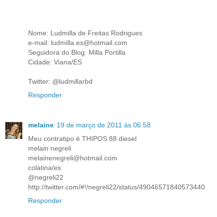
Nome: Ludmilla de Freitas Rodrigues
e-mail: ludmilla.es@hotmail.com
Seguidora do Blog: Milla Portilla
Cidade: Viana/ES
Twitter: @ludmillarbd
Responder
melaine
19 de março de 2011 às 06:58
Meu contratipo é THIPOS 88 diesel
melain negreli
melainenegreli@hotmail.com
colatina/es
@negreli22
http://twitter.com/#!/negreli22/status/49046571840573440
Responder