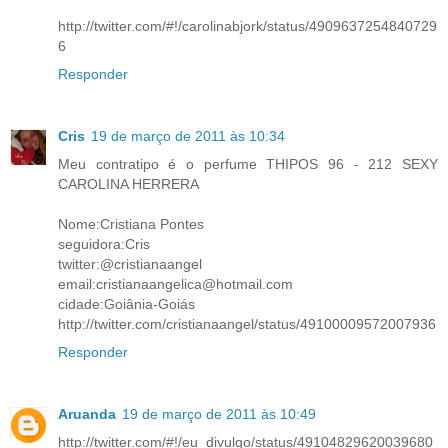
http://twitter.com/#!/carolinabjork/status/4909637254840729
6
Responder
Cris
19 de março de 2011 às 10:34
Meu contratipo é o perfume THIPOS 96 - 212 SEXY
CAROLINA HERRERA
Nome:Cristiana Pontes
seguidora:Cris
twitter:@cristianaangel
email:cristianaangelica@hotmail.com
cidade:Goiânia-Goiás
http://twitter.com/cristianaangel/status/49100009572007936
Responder
Aruanda
19 de março de 2011 às 10:49
http://twitter.com/#!/eu_divulgo/status/49104829620039680