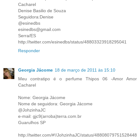
Cacharel
Denise Basilio de Souza
Seguidora:Denise
@esinedbs
esinedbs@gmail.com
Serra/ES
http://twitter.com/esinedbs/status/48803323918295041
Responder
Georgia Jácome
18 de março de 2011 às 15:10
Meu contratipo é o perfume Thipos 06 -Amor Amor
Cacharel
Nome: Georgia Jácome
Nome de seguidora: Georgia Jácome
@JohzinhaJC
e-mail: gjc9(arroba)terra.com.br
Guarulhos SP
http://twitter.com/#!/JohzinhaJC/status/48808079751528448