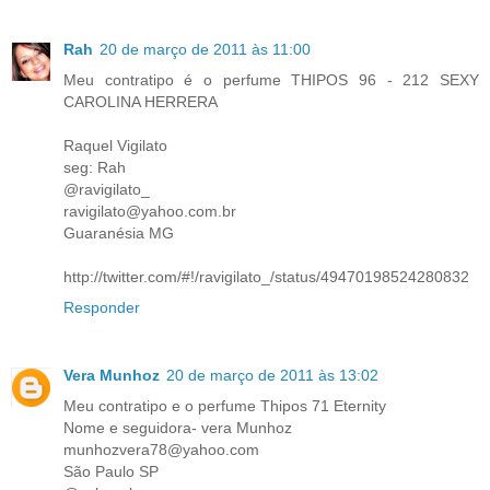
Rah
20 de março de 2011 às 11:00
Meu contratipo é o perfume THIPOS 96 - 212 SEXY
CAROLINA HERRERA
Raquel Vigilato
seg: Rah
@ravigilato_
ravigilato@yahoo.com.br
Guaranésia MG
http://twitter.com/#!/ravigilato_/status/49470198524280832
Responder
Vera Munhoz
20 de março de 2011 às 13:02
Meu contratipo e o perfume Thipos 71 Eternity
Nome e seguidora- vera Munhoz
munhozvera78@yahoo.com
São Paulo SP