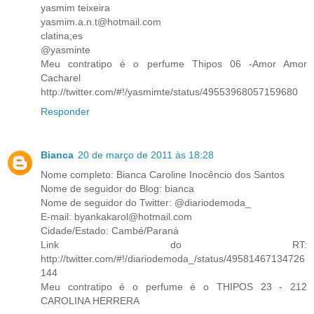
yasmim teixeira
yasmim.a.n.t@hotmail.com
clatina;es
@yasminte
Meu contratipo é o perfume Thipos 06 -Amor Amor
Cacharel
http://twitter.com/#!/yasmimte/status/49553968057159680
Responder
Bianca
20 de março de 2011 às 18:28
Nome completo: Bianca Caroline Inocêncio dos Santos
Nome de seguidor do Blog: bianca
Nome de seguidor do Twitter: @diariodemoda_
E-mail: byankakarol@hotmail.com
Cidade/Estado: Cambé/Paraná
Link do RT:
http://twitter.com/#!/diariodemoda_/status/49581467134726
144
Meu contratipo é o perfume é o THIPOS 23 - 212
CAROLINA HERRERA