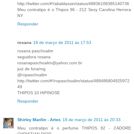
http://twitter.com/#!/abaldassin/status/48836108385140736
Meu contratipo é o Thipos 96 - 212 Sexy Carolina Herrera
NY
Responder
rosana
18 de março de 2011 às 17:53
rosana paschoalim
seguidora rosana
rosanapaschoalim@yahoo.com.br
juiz de fora/mg
@ropaschoalim
http://twitter.com/#!/ropaschoalim/status/488486804925972
49
THIPOS 10 HIPINOSE
Responder
Shirley Marilin - Artes
18 de março de 2011 às 20:33
Meu contratipo é o perfume THIPOS 92 - J'ADORE
CHRISTIAN DIOR