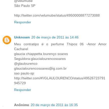
@velumube
São Paulo SP
http://twitter.com/velumube/status/49500008877273088
Responder
Unknown
20 de março de 2011 às 14:46
Meu contratipo é o perfume Thipos 06 -Amor Amor
Cacharel
glaucia chiappetta lourenço soares
Seguidora:glaucialourencosoares
@glaulourenco
glaucialourencosoares@ig.com.br
sao paulo-sp
http://twitter.com/#!/GLAULOURENCO/status/49526723791
945729
Responder
Anônimo
20 de março de 2011 às 16:35