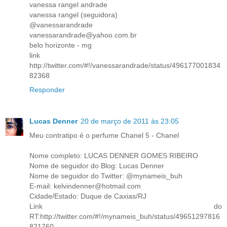
vanessa rangel andrade
vanessa rangel (seguidora)
@vanessarandrade
vanessarandrade@yahoo.com.br
belo horizonte - mg
link
http://twitter.com/#!/vanessarandrade/status/496177001834
82368
Responder
Lucas Denner
20 de março de 2011 às 23:05
Meu contratipo é o perfume Chanel 5 - Chanel
Nome completo: LUCAS DENNER GOMES RIBEIRO
Nome de seguidor do Blog: Lucas Denner
Nome de seguidor do Twitter: @mynameis_buh
E-mail: kelvindenner@hotmail.com
Cidade/Estado: Duque de Caxias/RJ
Link do
RT:http://twitter.com/#!/mynameis_buh/status/49651297816
821760