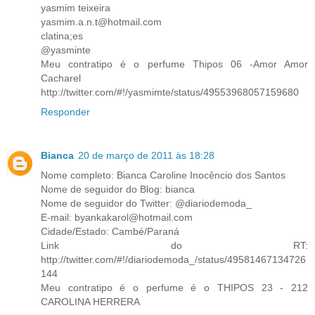
yasmim teixeira
yasmim.a.n.t@hotmail.com
clatina;es
@yasminte
Meu contratipo é o perfume Thipos 06 -Amor Amor
Cacharel
http://twitter.com/#!/yasmimte/status/49553968057159680
Responder
Bianca
20 de março de 2011 às 18:28
Nome completo: Bianca Caroline Inocêncio dos Santos
Nome de seguidor do Blog: bianca
Nome de seguidor do Twitter: @diariodemoda_
E-mail: byankakarol@hotmail.com
Cidade/Estado: Cambé/Paraná
Link do RT:
http://twitter.com/#!/diariodemoda_/status/49581467134726
144
Meu contratipo é o perfume é o THIPOS 23 - 212
CAROLINA HERRERA