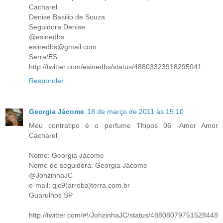
Cacharel
Denise Basilio de Souza
Seguidora:Denise
@esinedbs
esinedbs@gmail.com
Serra/ES
http://twitter.com/esinedbs/status/48803323918295041
Responder
Georgia Jácome
18 de março de 2011 às 15:10
Meu contratipo é o perfume Thipos 06 -Amor Amor
Cacharel
Nome: Georgia Jácome
Nome de seguidora: Georgia Jácome
@JohzinhaJC
e-mail: gjc9(arroba)terra.com.br
Guarulhos SP
http://twitter.com/#!/JohzinhaJC/status/48808079751528448