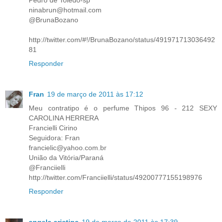
ninabrun@hotmail.com
@BrunaBozano
http://twitter.com/#!/BrunaBozano/status/491971713036492
81
Responder
Fran
19 de março de 2011 às 17:12
Meu contratipo é o perfume Thipos 96 - 212 SEXY
CAROLINA HERRERA
Francielli Cirino
Seguidora: Fran
francielic@yahoo.com.br
União da Vitória/Paraná
@Franciielli
http://twitter.com/Franciielli/status/49200777155198976
Responder
angela cristina
19 de março de 2011 às 17:39