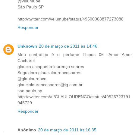
@velumube
São Paulo SP
http://twitter.com/velumube/status/49500008877273088
Responder
Unknown
20 de março de 2011 às 14:46
Meu contratipo é o perfume Thipos 06 -Amor Amor
Cacharel
glaucia chiappetta lourenço soares
Seguidora:glaucialourencosoares
@glaulourenco
glaucialourencosoares@ig.com.br
sao paulo-sp
http://twitter.com/#!/GLAULOURENCO/status/49526723791
945729
Responder
Anônimo
20 de março de 2011 às 16:35