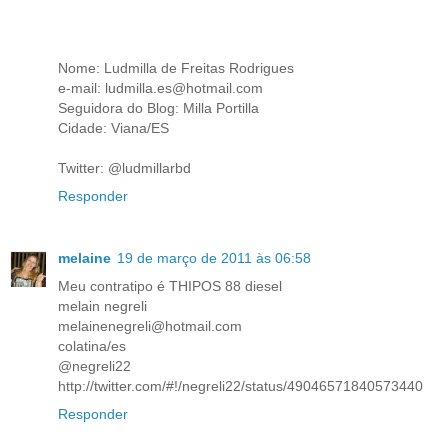
Nome: Ludmilla de Freitas Rodrigues
e-mail: ludmilla.es@hotmail.com
Seguidora do Blog: Milla Portilla
Cidade: Viana/ES
Twitter: @ludmillarbd
Responder
melaine
19 de março de 2011 às 06:58
Meu contratipo é THIPOS 88 diesel
melain negreli
melainenegreli@hotmail.com
colatina/es
@negreli22
http://twitter.com/#!/negreli22/status/49046571840573440
Responder