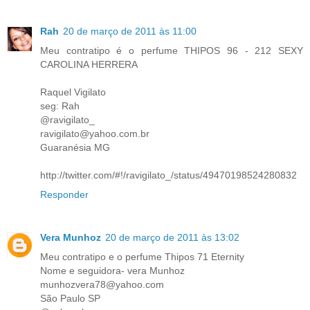
Rah
20 de março de 2011 às 11:00
Meu contratipo é o perfume THIPOS 96 - 212 SEXY
CAROLINA HERRERA
Raquel Vigilato
seg: Rah
@ravigilato_
ravigilato@yahoo.com.br
Guaranésia MG
http://twitter.com/#!/ravigilato_/status/49470198524280832
Responder
Vera Munhoz
20 de março de 2011 às 13:02
Meu contratipo e o perfume Thipos 71 Eternity
Nome e seguidora- vera Munhoz
munhozvera78@yahoo.com
São Paulo SP