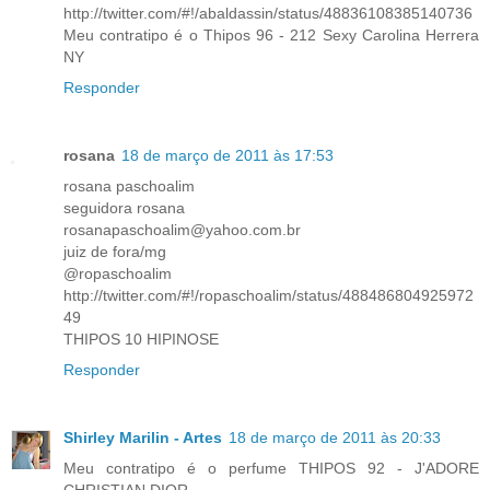
http://twitter.com/#!/abaldassin/status/48836108385140736
Meu contratipo é o Thipos 96 - 212 Sexy Carolina Herrera
NY
Responder
rosana
18 de março de 2011 às 17:53
rosana paschoalim
seguidora rosana
rosanapaschoalim@yahoo.com.br
juiz de fora/mg
@ropaschoalim
http://twitter.com/#!/ropaschoalim/status/488486804925972
49
THIPOS 10 HIPINOSE
Responder
Shirley Marilin - Artes
18 de março de 2011 às 20:33
Meu contratipo é o perfume THIPOS 92 - J'ADORE
CHRISTIAN DIOR