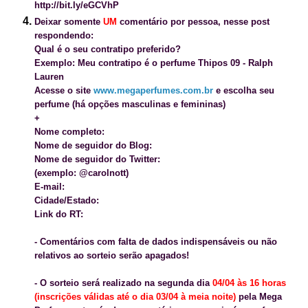
http://bit.ly/eGCVhP
Deixar somente
UM
comentário por pessoa, nesse post
respondendo:
Qual é o seu contratipo preferido?
Exemplo: Meu contratipo é o perfume Thipos 09 - Ralph
Lauren
Acesse o site
www.megaperfumes.com.br
e escolha seu
perfume (há opções masculinas e femininas)
+
Nome completo:
Nome de seguidor do Blog:
Nome de seguidor do Twitter:
(exemplo: @carolnott)
E-mail:
Cidade/Estado:
Link do RT:
- Comentários com falta de dados indispensáveis ou
não
relativos ao sorteio
serão apagados!
- O sorteio será realizado na segunda dia
04/04 às 16 horas
(inscrições válidas até o dia 03/04 à meia noite)
pela Mega