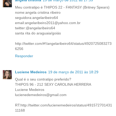
Meu contratipo é THIPOS 22 - FANTASY (Britney Spears)
nome:angela cristina ribeiro
seguidora:angelaribeiro64
email:angelaribeiro2011@yahoo.com.br
twitter:@angelaribeiro64
santa rita do araguaia/goiás
http://twitter.com/#!/angelaribeiro64/status/4920725083273
6256
Responder
Luciene Medeiros
19 de março de 2011 às 18:29
Qual é o seu contratipo preferido?
THIPOS 96 - 212 SEXY CAROLINA HERRERA
Luciene Medeiros
lucienedemedeiros@gmail.com
RT:http://twitter.com/lucienemedeiros/status/491572701431
11168