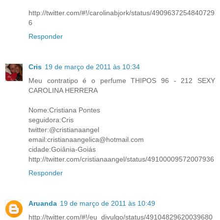
http://twitter.com/#!/carolinabjork/status/4909637254840729
6
Responder
Cris
19 de março de 2011 às 10:34
Meu contratipo é o perfume THIPOS 96 - 212 SEXY
CAROLINA HERRERA
Nome:Cristiana Pontes
seguidora:Cris
twitter:@cristianaangel
email:cristianaangelica@hotmail.com
cidade:Goiânia-Goiás
http://twitter.com/cristianaangel/status/49100009572007936
Responder
Aruanda
19 de março de 2011 às 10:49
http://twitter.com/#!/eu_divulgo/status/49104829620039680