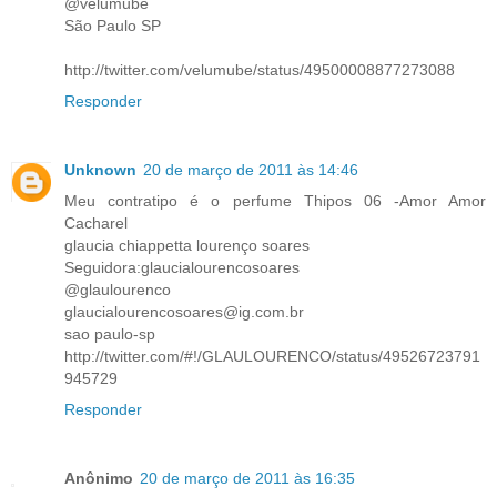
@velumube
São Paulo SP
http://twitter.com/velumube/status/49500008877273088
Responder
Unknown
20 de março de 2011 às 14:46
Meu contratipo é o perfume Thipos 06 -Amor Amor
Cacharel
glaucia chiappetta lourenço soares
Seguidora:glaucialourencosoares
@glaulourenco
glaucialourencosoares@ig.com.br
sao paulo-sp
http://twitter.com/#!/GLAULOURENCO/status/49526723791
945729
Responder
Anônimo
20 de março de 2011 às 16:35