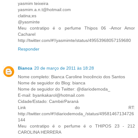
yasmim teixeira
yasmim.a.n.t@hotmail.com
clatina;es
@yasminte
Meu contratipo é o perfume Thipos 06 -Amor Amor
Cacharel
http://twitter.com/#!/yasmimte/status/49553968057159680
Responder
Bianca
20 de março de 2011 às 18:28
Nome completo: Bianca Caroline Inocêncio dos Santos
Nome de seguidor do Blog: bianca
Nome de seguidor do Twitter: @diariodemoda_
E-mail: byankakarol@hotmail.com
Cidade/Estado: Cambé/Paraná
Link do RT:
http://twitter.com/#!/diariodemoda_/status/49581467134726
144
Meu contratipo é o perfume é o THIPOS 23 - 212
CAROLINA HERRERA