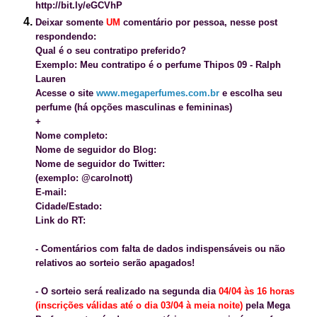
http://bit.ly/eGCVhP
Deixar somente
UM
comentário por pessoa, nesse post
respondendo:
Qual é o seu contratipo preferido?
Exemplo: Meu contratipo é o perfume Thipos 09 - Ralph
Lauren
Acesse o site
www.megaperfumes.com.br
e escolha seu
perfume (há opções masculinas e femininas)
+
Nome completo:
Nome de seguidor do Blog:
Nome de seguidor do Twitter:
(exemplo: @carolnott)
E-mail:
Cidade/Estado:
Link do RT:
- Comentários com falta de dados indispensáveis ou
não
relativos ao sorteio
serão apagados!
- O sorteio será realizado na segunda dia
04/04 às 16 horas
(inscrições válidas até o dia 03/04 à meia noite)
pela Mega