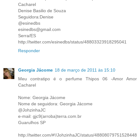
Cacharel
Denise Basilio de Souza
Seguidora:Denise
@esinedbs
esinedbs@gmail.com
Serra/ES
http://twitter.com/esinedbs/status/48803323918295041
Responder
Georgia Jácome
18 de março de 2011 às 15:10
Meu contratipo é o perfume Thipos 06 -Amor Amor
Cacharel
Nome: Georgia Jácome
Nome de seguidora: Georgia Jácome
@JohzinhaJC
e-mail: gjc9(arroba)terra.com.br
Guarulhos SP
http://twitter.com/#!/JohzinhaJC/status/48808079751528448