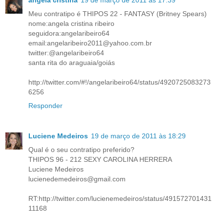
Meu contratipo é THIPOS 22 - FANTASY (Britney Spears)
nome:angela cristina ribeiro
seguidora:angelaribeiro64
email:angelaribeiro2011@yahoo.com.br
twitter:@angelaribeiro64
santa rita do araguaia/goiás
http://twitter.com/#!/angelaribeiro64/status/4920725083273
6256
Responder
Luciene Medeiros
19 de março de 2011 às 18:29
Qual é o seu contratipo preferido?
THIPOS 96 - 212 SEXY CAROLINA HERRERA
Luciene Medeiros
lucienedemedeiros@gmail.com
RT:http://twitter.com/lucienemedeiros/status/491572701431
11168