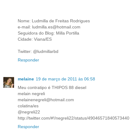
Nome: Ludmilla de Freitas Rodrigues
e-mail: ludmilla.es@hotmail.com
Seguidora do Blog: Milla Portilla
Cidade: Viana/ES
Twitter: @ludmillarbd
Responder
melaine
19 de março de 2011 às 06:58
Meu contratipo é THIPOS 88 diesel
melain negreli
melainenegreli@hotmail.com
colatina/es
@negreli22
http://twitter.com/#!/negreli22/status/49046571840573440
Responder