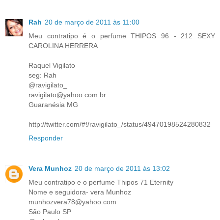
Rah
20 de março de 2011 às 11:00
Meu contratipo é o perfume THIPOS 96 - 212 SEXY
CAROLINA HERRERA
Raquel Vigilato
seg: Rah
@ravigilato_
ravigilato@yahoo.com.br
Guaranésia MG
http://twitter.com/#!/ravigilato_/status/49470198524280832
Responder
Vera Munhoz
20 de março de 2011 às 13:02
Meu contratipo e o perfume Thipos 71 Eternity
Nome e seguidora- vera Munhoz
munhozvera78@yahoo.com
São Paulo SP