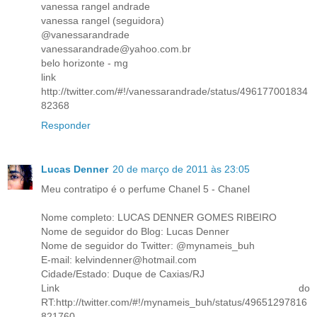
vanessa rangel andrade
vanessa rangel (seguidora)
@vanessarandrade
vanessarandrade@yahoo.com.br
belo horizonte - mg
link
http://twitter.com/#!/vanessarandrade/status/496177001834
82368
Responder
Lucas Denner
20 de março de 2011 às 23:05
Meu contratipo é o perfume Chanel 5 - Chanel
Nome completo: LUCAS DENNER GOMES RIBEIRO
Nome de seguidor do Blog: Lucas Denner
Nome de seguidor do Twitter: @mynameis_buh
E-mail: kelvindenner@hotmail.com
Cidade/Estado: Duque de Caxias/RJ
Link do
RT:http://twitter.com/#!/mynameis_buh/status/49651297816
821760