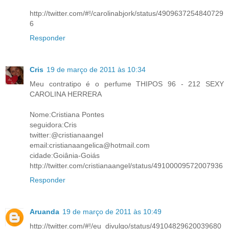
http://twitter.com/#!/carolinabjork/status/4909637254840729
6
Responder
Cris
19 de março de 2011 às 10:34
Meu contratipo é o perfume THIPOS 96 - 212 SEXY
CAROLINA HERRERA
Nome:Cristiana Pontes
seguidora:Cris
twitter:@cristianaangel
email:cristianaangelica@hotmail.com
cidade:Goiânia-Goiás
http://twitter.com/cristianaangel/status/49100009572007936
Responder
Aruanda
19 de março de 2011 às 10:49
http://twitter.com/#!/eu_divulgo/status/49104829620039680