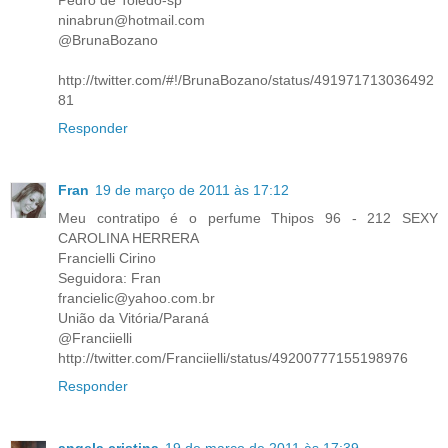
ninabrun@hotmail.com
@BrunaBozano
http://twitter.com/#!/BrunaBozano/status/491971713036492
81
Responder
Fran
19 de março de 2011 às 17:12
Meu contratipo é o perfume Thipos 96 - 212 SEXY
CAROLINA HERRERA
Francielli Cirino
Seguidora: Fran
francielic@yahoo.com.br
União da Vitória/Paraná
@Franciielli
http://twitter.com/Franciielli/status/49200777155198976
Responder
angela cristina
19 de março de 2011 às 17:39