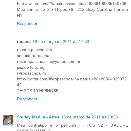
http://twitter.com/#!/abaldassin/status/48836108385140736
Meu contratipo é o Thipos 96 - 212 Sexy Carolina Herrera
NY
Responder
rosana
18 de março de 2011 às 17:53
rosana paschoalim
seguidora rosana
rosanapaschoalim@yahoo.com.br
juiz de fora/mg
@ropaschoalim
http://twitter.com/#!/ropaschoalim/status/488486804925972
49
THIPOS 10 HIPINOSE
Responder
Shirley Marilin - Artes
18 de março de 2011 às 20:33
Meu contratipo é o perfume THIPOS 92 - J'ADORE
CHRISTIAN DIOR