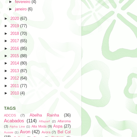
►
fevereiro
(4)
►
janeiro
(6)
►
2020
(67)
►
2019
(77)
►
2018
(70)
►
2017
(65)
►
2016
(85)
►
2015
(88)
►
2014
(80)
►
2013
(87)
►
2012
(64)
►
2011
(77)
►
2010
(4)
TAGS
Abelha Rainha
(36)
ADCOS
(7)
Acabados
(114)
Alfaroma
Alfaparf
(2)
Aspa
(27)
(3)
Alta Moda
(9)
Alpha Line
(1)
Avon
(42)
Bel Col
Avora
(7)
Aussie
(1)