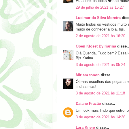
Eu adorei os looks ❤️ são marav
29 de julho de 2021 às 15:27
Lucimar da Silva Moreira
diss
Muito lindos os vestidos muito 
muito de conhecer a loja, bjs.
2 de agosto de 2021 às 16:20
Open Kloset By Karina
disse..
Olá Querida, Tudo bem? Essa lo
Bjs Karina
3 de agosto de 2021 às 05:24
Miriam tonon
disse...
Ótimas escolhas das peças a mi
lindíssimas!
3 de agosto de 2021 às 11:18
Daiane Frazão
disse...
Um look mais lindo que outro, o
3 de agosto de 2021 às 14:36
Lara Kneip
disse...