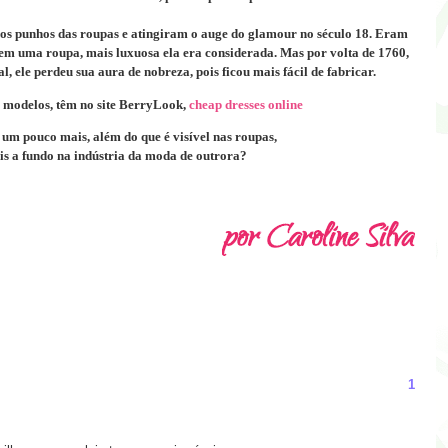
os punhos das roupas e atingiram o auge do glamour no século 18.
Eram
s em uma roupa, mais luxuosa ela era considerada.
Mas por volta de 1760,
, ele perdeu sua aura de nobreza, pois ficou mais fácil de fabricar.
s modelos, têm no site
BerryLook
,
cheap dresses online
 um pouco mais, além do que é visível nas roupas,
is a fundo na indústria da moda de outrora?
1