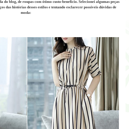
a do blog, de roupas com ótimo custo-benefício.
Selecionei algumas peças
s das histórias desses estilos e tentando esclarecer possíveis dúvidas de
moda: