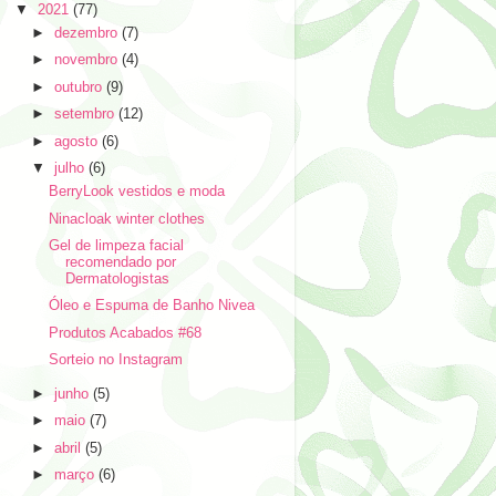
▼
2021
(77)
►
dezembro
(7)
►
novembro
(4)
►
outubro
(9)
►
setembro
(12)
►
agosto
(6)
▼
julho
(6)
BerryLook vestidos e moda
Ninacloak winter clothes
Gel de limpeza facial
recomendado por
Dermatologistas
Óleo e Espuma de Banho Nivea
Produtos Acabados #68
Sorteio no Instagram
►
junho
(5)
►
maio
(7)
►
abril
(5)
►
março
(6)