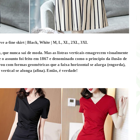
eve a-line skirt | Black, White | M, L, XL, 2XL, 3XL
o, que nunca sai de moda.
Mas as listras verticais emagrecem visualmente
 o assunto foi feito em 1867 e denominado como o princípio da ilusão de
u com formas geométricas que a faixa horizontal se alarga (engorda),
vertical se alonga (afina).
Então, é verdade!