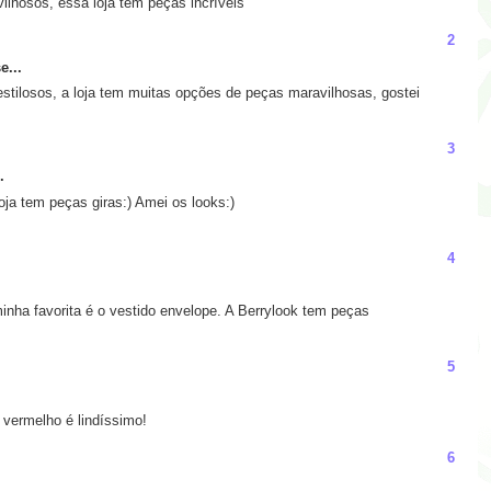
ilhosos, essa loja tem peças incríveis
2
e...
estilosos, a loja tem muitas opções de peças maravilhosas, gostei
3
.
ja tem peças giras:) Amei os looks:)
4
nha favorita é o vestido envelope. A Berrylook tem peças
5
 vermelho é lindíssimo!
6