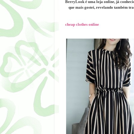
BerryLook é uma loja online, já conhecid
que mais gostei, revelando também traço
cheap clothes online