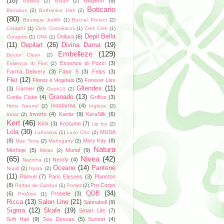
(18)
Bioderm
(5)
Bellkey
(2)
Bioart
(2)
Boticario
Bionatus
(2)
Bothanico Hair
(2)
(80)
Boutique Judith
(1)
Buccal Protect
(2)
Cetaphil
(1)
Ciclo Cosméticos
(1)
Crek Crek
(1)
Depil Bella
Dellara
(6)
Curaprox
(1)
DNA
(1)
(11)
Depilart
(26)
Divina Dama
(19)
Embelleze
(129)
Doctor Clean
(2)
Essenze di Pozzi
(3)
Essencia di Fiori
(2)
Farma Delivery
(3)
Fator 5
(3)
Felps
(3)
Fler
(12)
Flores e Vegetais
(5)
Forever Liss
Gllendex
(11)
(3)
Garnier
(9)
Geek10
(2)
Granado
(13)
Gorila Clube
(4)
Griffus
(3)
Indafarma
(4)
Harts Natural
(2)
Ingleza
(2)
Inverto
(4)
Kanitz
(9)
KeraSilk
(6)
Inoar
(2)
Kert
(46)
Kiria
(3)
Kostume
(7)
Lip Ice
(2)
Lola
(30)
MUSA
Ludurana
(1)
Luxo Chic
(2)
(8)
Mary Kay
(8)
Mae Terra
(2)
Mahogany
(2)
Natura
Merheje
(5)
Muriel
(9)
Mirras
(2)
(65)
Nivea
(42)
Neorly
(4)
Nazinha
(1)
Oceane
(14)
Pantene
Nupill
(2)
Nyata
(2)
(11)
Panvel
(7)
Paris Elysees
(3)
Plancton
(8)
Pro Corpo
Portao de Cambui
(1)
Portier
(2)
QDB
(34)
(6)
Probelle
(3)
ProAloe
(1)
Ricca
(13)
Salon Line
(21)
Sannabell
(9)
Sigma
(12)
Skafe
(19)
Smart Life
(7)
Soft Hair
(9)
Sou Dessas
(5)
Sunset
(4)