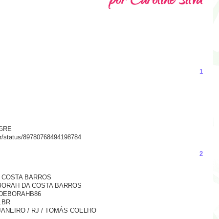
1
EGRE
nior/status/89780768494198784
2
A COSTA BARROS
 DEBORAH DA COSTA BARROS
r:@DEBORAHB86
.BR
E JANEIRO / RJ / TOMÁS COELHO