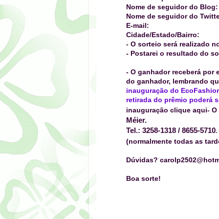
Nome de seguidor do Blog:
Nome de seguidor do Twitte
E-mail:
Cidade/Estado/Bairro:
- O sorteio será realizado n
- Postarei o resultado do so
- O ganhador receberá por e
do ganhador, lembrando q
inauguração do
EcoFashion
retirada do prêmio poderá s
inauguração
clique aqui
-
O
Méier.
Tel.: 3258-1318 / 8655-5710
.
(normalmente todas as tarde
Dúvidas? carolp2502@hotm
Boa sorte!