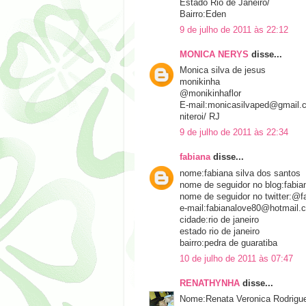
Estado Rio de Janeiro/
Bairro:Eden
9 de julho de 2011 às 22:12
MONICA NERYS
disse...
Monica silva de jesus
monikinha
@monikinhaflor
E-mail:monicasilvaped@gmail.
niteroi/ RJ
9 de julho de 2011 às 22:34
fabiana
disse...
nome:fabiana silva dos santos
nome de seguidor no blog:fabia
nome de seguidor no twitter:@f
e-mail:fabianalove80@hotmail.
cidade:rio de janeiro
estado rio de janeiro
bairro:pedra de guaratiba
10 de julho de 2011 às 07:47
RENATHYNHA
disse...
Nome:Renata Veronica Rodrigu