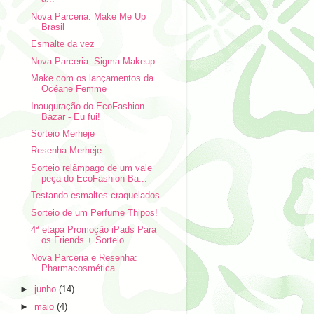
Nova Parceria: Make Me Up
Brasil
Esmalte da vez
Nova Parceria: Sigma Makeup
Make com os lançamentos da
Océane Femme
Inauguração do EcoFashion
Bazar - Eu fui!
Sorteio Merheje
Resenha Merheje
Sorteio relâmpago de um vale
peça do EcoFashion Ba...
Testando esmaltes craquelados
Sorteio de um Perfume Thipos!
4ª etapa Promoção iPads Para
os Friends + Sorteio
Nova Parceria e Resenha:
Pharmacosmética
►
junho
(14)
►
maio
(4)