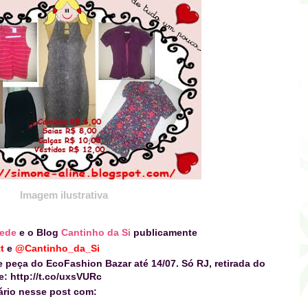
Imagem ilustrativa
Rede
e o Blog
Cantinho da Si
publicamente
t
e
@
Cantinho_da_Si
le peça do
EcoFashion Bazar
até 14/07. Só RJ
,
retirada do
e: http://t.co/uxsVURc
rio nesse post com: