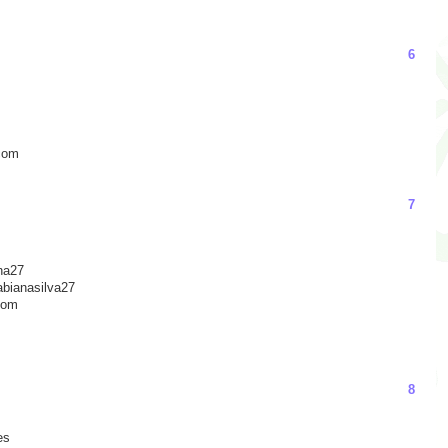
6
com
7
na27
abianasilva27
com
8
es