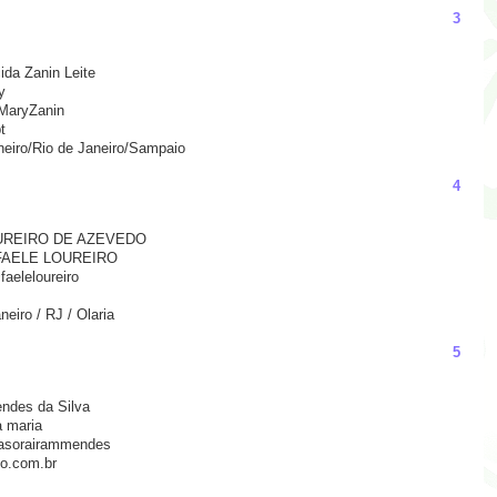
3
da Zanin Leite
y
@MaryZanin
t
neiro/Rio de Janeiro/Sampaio
4
OUREIRO DE AZEVEDO
RAFAELE LOUREIRO
aeleloureiro
eiro / RJ / Olaria
5
ndes da Silva
 maria
@asorairammendes
o.com.br