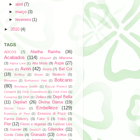
►
abril
(7)
►
março
(3)
►
fevereiro
(1)
►
2010
(4)
TAGS
Abelha Rainha
(36)
ADCOS
(7)
Acabados
(114)
Alfaroma
Alfaparf
(2)
Aspa
(27)
(3)
Alta Moda
(9)
Alpha Line
(1)
Avon
(42)
Bel Col
Avora
(7)
Aussie
(1)
(18)
Bioderm
(5)
Bellkey
(2)
Bioart
(2)
Boticario
Bionatus
(2)
Bothanico Hair
(2)
(80)
Boutique Judith
(1)
Buccal Protect
(2)
Cetaphil
(1)
Ciclo Cosméticos
(1)
Crek Crek
(1)
Depil Bella
Dellara
(6)
Curaprox
(1)
DNA
(1)
(11)
Depilart
(26)
Divina Dama
(19)
Embelleze
(129)
Doctor Clean
(2)
Essenze di Pozzi
(3)
Essencia di Fiori
(2)
Farma Delivery
(3)
Fator 5
(3)
Felps
(3)
Fler
(12)
Flores e Vegetais
(5)
Forever Liss
Gllendex
(11)
(3)
Garnier
(9)
Geek10
(2)
Granado
(13)
Gorila Clube
(4)
Griffus
(3)
Indafarma
(4)