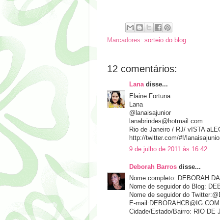
Marcadores:
sorteio do blog
12 comentários:
Lana
disse...
Elaine Fortuna
Lana
@lanaisajunior
lanabrindes@hotmail.com
Rio de Janeiro / RJ/ vISTA aL
http://twitter.com/#!/lanaisaju
9 de julho de 2011 às 16:42
Deborah Barros
disse...
Nome completo: DEBORAH D
Nome de seguidor do Blog:
Nome de seguidor do Twitte
E-mail:DEBORAHCB@IG.COM
Cidade/Estado/Bairro: RIO D