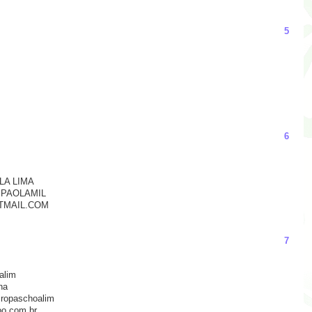
5
6
OLA LIMA
 @PAOLAMIL
TMAIL.COM
7
alim
na
@ropaschoalim
oo.com.br