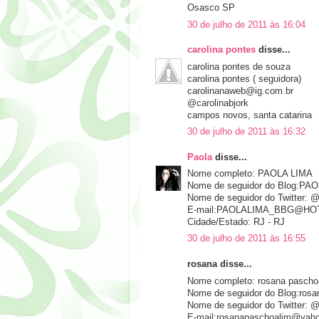
Osasco SP
30 de julho de 2011 às 16:04
carolina pontes
disse...
carolina pontes de souza
carolina pontes ( seguidora)
carolinanaweb@ig.com.br
@carolinabjork
campos novos, santa catarina
30 de julho de 2011 às 16:32
Paola
disse...
Nome completo: PAOLA LIMA
Nome de seguidor do Blog:PA
Nome de seguidor do Twitter:
E-mail:PAOLALIMA_BBG@HO
Cidade/Estado: RJ - RJ
30 de julho de 2011 às 16:55
rosana disse...
Nome completo: rosana pascho
Nome de seguidor do Blog:rosa
Nome de seguidor do Twitter: 
E-mail:rosanapaschoalim@yah