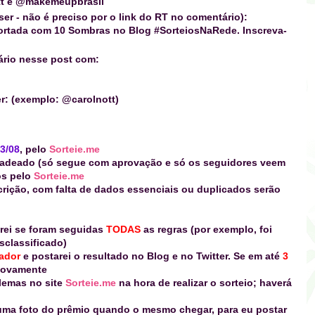
tt
e
@makemeupbrasil
ser - não é preciso por o link do RT no comentário):
ortada com 10 Sombras no Blog #SorteiosNaRede. Inscreva-
rio nesse post com:
r: (exemplo: @carolnott)
23/08
, pelo
Sorteie.me
m cadeado (só segue com aprovação e só os seguidores veem
os pelo
Sorteie.me
scrição, com falta de dados essenciais ou duplicados serão
marei se foram seguidas
TODAS
as regras (por exemplo, foi
classificado)
hador
e postarei o resultado no Blog e no Twitter. Se em até
3
novamente
lemas no site
Sorteie.me
na hora de realizar o sorteio; haverá
 uma foto do prêmio quando o mesmo chegar, para eu postar