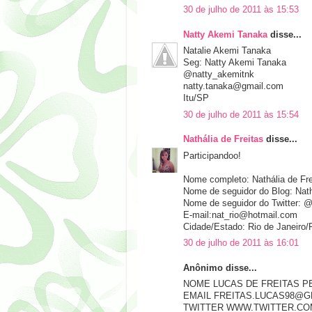
30 de julho de 2011 às 15:53
Natty Akemi Tanaka
disse...
Natalie Akemi Tanaka
Seg: Natty Akemi Tanaka
@natty_akemitnk
natty.tanaka@gmail.com
Itu/SP
30 de julho de 2011 às 15:54
Nathália de Freitas
disse...
Participandoo!
Nome completo: Nathália de Fre
Nome de seguidor do Blog: Nath
Nome de seguidor do Twitter: @
E-mail:nat_rio@hotmail.com
Cidade/Estado: Rio de Janeiro/
30 de julho de 2011 às 16:01
Anônimo disse...
NOME LUCAS DE FREITAS P
EMAIL FREITAS.LUCAS98@G
TWITTER WWW.TWITTER.COM/