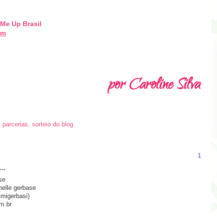
Me Up Brasil
om
,
parcerias
,
sorteio do blog
1
..
se
elle gerbase
migerbasi)
m.br