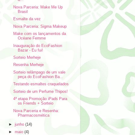
Nova Parceria: Make Me Up
Brasil
Esmalte da vez
Nova Parceria: Sigma Makeup
Make com os lançamentos da
Océane Femme
Inauguração do EcoFashion
Bazar - Eu fui!
Sorteio Merheje
Resenha Merheje
Sorteio relâmpago de um vale
peça do EcoFashion Ba...
Testando esmaltes craquelados
Sorteio de um Perfume Thipos!
4ª etapa Promoção iPads Para
os Friends + Sorteio
Nova Parceria e Resenha:
Pharmacosmética
►
junho
(14)
►
maio
(4)