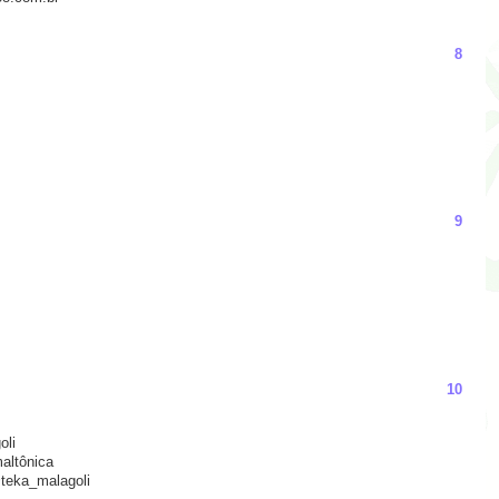
8
9
10
oli
altônica
@teka_malagoli