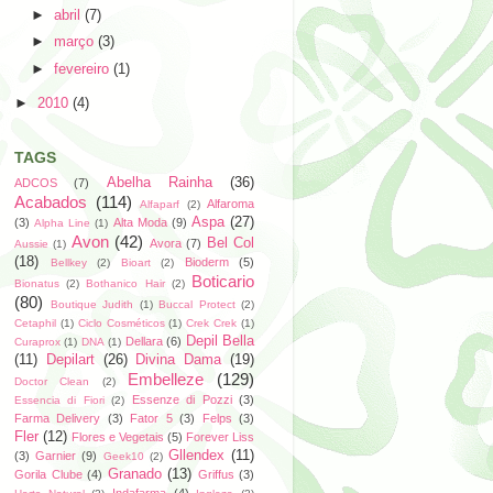
►
abril
(7)
►
março
(3)
►
fevereiro
(1)
►
2010
(4)
TAGS
Abelha Rainha
(36)
ADCOS
(7)
Acabados
(114)
Alfaroma
Alfaparf
(2)
Aspa
(27)
(3)
Alta Moda
(9)
Alpha Line
(1)
Avon
(42)
Bel Col
Avora
(7)
Aussie
(1)
(18)
Bioderm
(5)
Bellkey
(2)
Bioart
(2)
Boticario
Bionatus
(2)
Bothanico Hair
(2)
(80)
Boutique Judith
(1)
Buccal Protect
(2)
Cetaphil
(1)
Ciclo Cosméticos
(1)
Crek Crek
(1)
Depil Bella
Dellara
(6)
Curaprox
(1)
DNA
(1)
(11)
Depilart
(26)
Divina Dama
(19)
Embelleze
(129)
Doctor Clean
(2)
Essenze di Pozzi
(3)
Essencia di Fiori
(2)
Farma Delivery
(3)
Fator 5
(3)
Felps
(3)
Fler
(12)
Flores e Vegetais
(5)
Forever Liss
Gllendex
(11)
(3)
Garnier
(9)
Geek10
(2)
Granado
(13)
Gorila Clube
(4)
Griffus
(3)
Indafarma
(4)