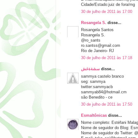
Cidade/Estado:juiz de fora/mg
30 de julho de 2011 às 17:00
Rosangela S.
disse...
Rosangela Santos
Rosangela S.
@ro_sants
ro.santss@gmail.com
Rio de Janeiro- RJ
30 de julho de 2011 às 17:18
سشةةغش
disse...
sammya castelo branco
seg: sammya
twitter:sammyacb
sammyab84@hotmail.cm
são Benedito - ce
30 de julho de 2011 às 17:50
Esmaltônicas
disse...
Nome completo: Estéfani Malag
Nome de seguidor do Blog: Esm
Nome de seguidor do Twitter: 