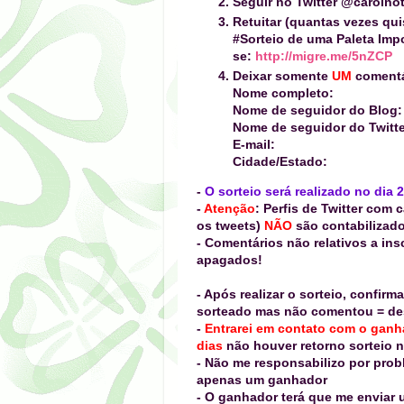
Seguir no Twitter
@carolno
Retuitar (quantas vezes qui
#Sorteio de uma Paleta Imp
se:
http://migre.me/5nZCP
Deixar somente
UM
comentá
Nome completo:
Nome de seguidor do Blog:
Nome de seguidor do Twitte
E-mail:
Cidade/Estado:
-
O sorteio
será realizado no dia 
-
Atenção
: Perfis de Twitter co
os tweets)
NÃO
são contabilizad
- Comentários não relativos a in
apagados!
- Após realizar o sorteio, confir
sorteado mas não comentou = des
-
Entrarei em contato com o gan
dias
não houver retorno sorteio 
- Não me responsabilizo por prob
apenas um ganhador
- O ganhador terá que me enviar