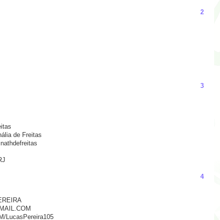
2
3
itas
ália de Freitas
nathdefreitas
RJ
4
EREIRA
MAIL.COM
LucasPereira105