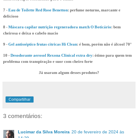
7 -
Eau de Toilette Red Rose Benetton
: perfume noturno, marcante e
delicioso
8 -
Máscara capilar nutrição regeneradora match O Boticário
: bem
cheirosa e deixa o cabelo macio
9 -
Gel antisséptico frutas cítricas Hi Clean
: é bom, porém não é álcool 70°
10 -
Desodorante aerosol Rexona Clinical extra dry
: ótimo para quem tem
problema com transpiração e suor com cheiro forte
Já usaram algum desses produtos?
Compartilhar
3 comentários:
Lucimar da Silva Moreira
20 de fevereiro de 2024 às