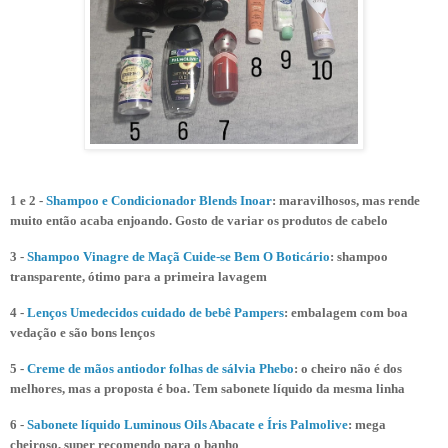
1 e 2 -
Shampoo e Condicionador Blends Inoar
: maravilhosos, mas rende
muito então acaba enjoando. Gosto de variar os produtos de cabelo
3 -
Shampoo Vinagre de Maçã Cuide-se Bem O Boticário
: shampoo
transparente, ótimo para a primeira lavagem
4 -
Lenços Umedecidos cuidado de bebê Pampers
: embalagem com boa
vedação e são bons lenços
5 -
Creme de mãos antiodor folhas de sálvia Phebo
: o cheiro não é dos
melhores, mas a proposta é boa. Tem sabonete líquido da mesma linha
6 -
Sabonete líquido Luminous Oils Abacate e Íris Palmolive
: mega
cheiroso, super recomendo para o banho