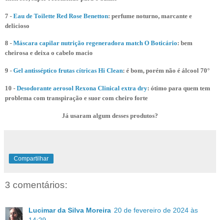
7 -
Eau de Toilette Red Rose Benetton
: perfume noturno, marcante e
delicioso
8 -
Máscara capilar nutrição regeneradora match O Boticário
: bem
cheirosa e deixa o cabelo macio
9 -
Gel antisséptico frutas cítricas Hi Clean
: é bom, porém não é álcool 70°
10 -
Desodorante aerosol Rexona Clinical extra dry
: ótimo para quem tem
problema com transpiração e suor com cheiro forte
Já usaram algum desses produtos?
Compartilhar
3 comentários:
Lucimar da Silva Moreira
20 de fevereiro de 2024 às