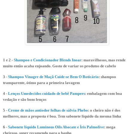
1 e 2 -
Shampoo e Condicionador Blends Inoar
: maravilhosos, mas rende
muito então acaba enjoando. Gosto de variar os produtos de cabelo
3 -
Shampoo Vinagre de Maçã Cuide-se Bem O Boticário
: shampoo
transparente, ótimo para a primeira lavagem
4 -
Lenços Umedecidos cuidado de bebê Pampers
: embalagem com boa
vedação e são bons lenços
5 -
Creme de mãos antiodor folhas de sálvia Phebo
: o cheiro não é dos
melhores, mas a proposta é boa. Tem sabonete líquido da mesma linha
6 -
Sabonete líquido Luminous Oils Abacate e Íris Palmolive
: mega
cheiroso, super recomendo para o banho