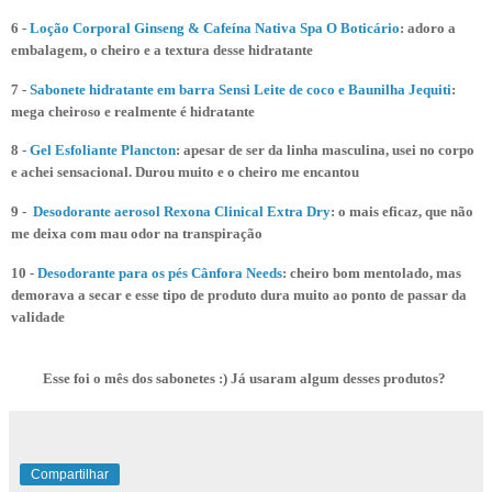
6 -
Loção Corporal Ginseng & Cafeína Nativa Spa O Boticário
: adoro a
embalagem, o cheiro e a textura desse hidratante
7 -
Sabonete hidratante em barra Sensi Leite de coco e Baunilha Jequiti
:
mega cheiroso e realmente é hidratante
8 -
Gel Esfoliante Plancton
: apesar de ser da linha masculina, usei no corpo
e achei sensacional. Durou muito e o cheiro me encantou
9 -
Desodorante aerosol Rexona Clinical Extra Dry
: o mais eficaz, que não
me deixa com mau odor na transpiração
10 -
Desodorante para os pés Cânfora Needs
: cheiro bom mentolado, mas
demorava a secar e esse tipo de produto dura muito ao ponto de passar da
validade
Esse foi o mês dos sabonetes :)
Já usaram algum desses produtos?
Compartilhar