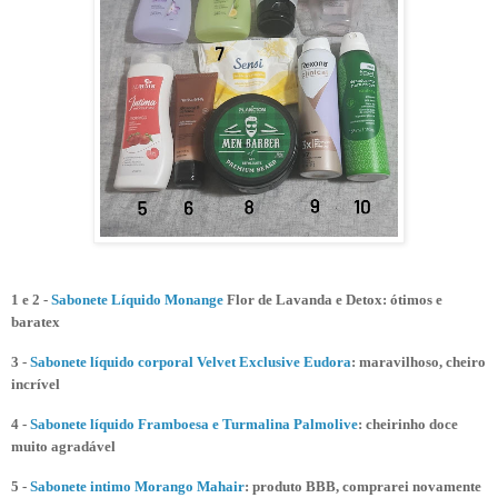
1 e 2 -
Sabonete Líquido Monange
Flor de Lavanda e Detox: ótimos e
baratex
3 -
Sabonete líquido corporal Velvet Exclusive Eudora
: maravilhoso, cheiro
incrível
4 -
Sabonete líquido Framboesa e Turmalina Palmolive
: cheirinho doce
muito agradável
5 -
Sabonete intimo Morango Mahair
: produto BBB, comprarei novamente