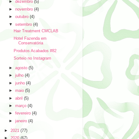
►
dezembro
(5)
►
novembro
(4)
►
outubro
(4)
▼
setembro
(4)
Hair Treatment CMCLAB
Hotel Fazenda em
Conservatória
Produtos Acabados #82
Sorteio no Instagram
►
agosto
(5)
►
julho
(4)
►
junho
(4)
►
maio
(5)
►
abril
(5)
►
março
(4)
►
fevereiro
(4)
►
janeiro
(4)
►
2021
(77)
►
2020
(67)