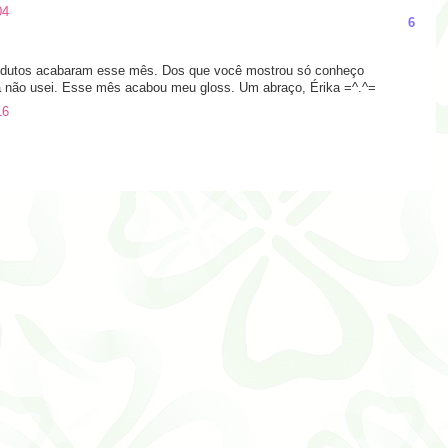
04
6
rodutos acabaram esse mês. Dos que você mostrou só conheço
a não usei. Esse mês acabou meu gloss. Um abraço, Érika =^.^=
16