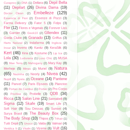
Depil Bella
Dellara
(6)
Curaprox
(1)
DNA
(1)
(11)
Depilart
(26)
Divina Dama
(19)
Embelleze
(129)
Doctor Clean
(2)
Essenze di Pozzi
(3)
Essencia di Fiori
(2)
Farma Delivery
(3)
Fator 5
(3)
Felps
(3)
Fler
(12)
Flores e Vegetais
(5)
Forever Liss
Gllendex
(11)
(3)
Garnier
(9)
Geek10
(2)
Granado
(13)
Gorila Clube
(4)
Griffus
(3)
Indafarma
(4)
Harts Natural
(2)
Ingleza
(2)
Inverto
(4)
Kanitz
(9)
KeraSilk
(6)
Inoar
(2)
Kert
(46)
Kiria
(3)
Kostume
(7)
Lip Ice
(2)
Lola
(30)
MUSA
Ludurana
(1)
Luxo Chic
(2)
(8)
Mary Kay
(8)
Mae Terra
(2)
Mahogany
(2)
Natura
Merheje
(5)
Muriel
(9)
Mirras
(2)
(65)
Nivea
(42)
Neorly
(4)
Nazinha
(1)
Oceane
(14)
Pantene
Nupill
(2)
Nyata
(2)
(11)
Panvel
(7)
Paris Elysees
(3)
Plancton
(8)
Pro Corpo
Portao de Cambui
(1)
Portier
(2)
QDB
(34)
(6)
Probelle
(3)
ProAloe
(1)
Ricca
(13)
Salon Line
(21)
Sannabell
(9)
Sigma
(12)
Skafe
(19)
Smart Life
(7)
Soft Hair
(9)
Sou Dessas
(5)
Sunset
(4)
The Beauty Box
(25)
Surya Brasil
(9)
The Body Shop
(10)
Thipos
(7)
Trihair
(1)
Tutti Depil
(7)
Valda
(6)
Valmari
(4)
Unoco
(2)
Vult
(16)
Vizeme
(6)
Veridica It
(1)
Vitalin
(1)