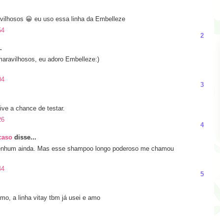
vilhosos 😀 eu uso essa linha da Embelleze
54
2
.
aravilhosos, eu adoro Embelleze:)
04
3
ive a chance de testar.
26
4
caso
disse...
 nenhum ainda. Mas esse shampoo longo poderoso me chamou
44
5
mo, a linha vitay tbm já usei e amo