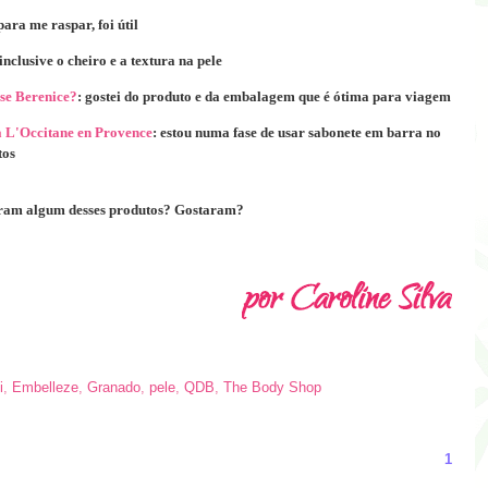
para me raspar, foi útil
inclusive o cheiro e a textura na pele
sse Berenice?
: gostei do produto e da embalagem que é ótima para viagem
a L'Occitane en Provence
: estou numa fase de usar sabonete em barra no
tos
ram algum desses produtos? Gostaram?
i
,
Embelleze
,
Granado
,
pele
,
QDB
,
The Body Shop
1