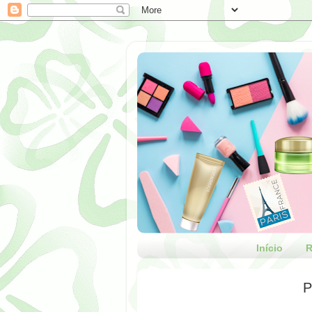
Início
R
P