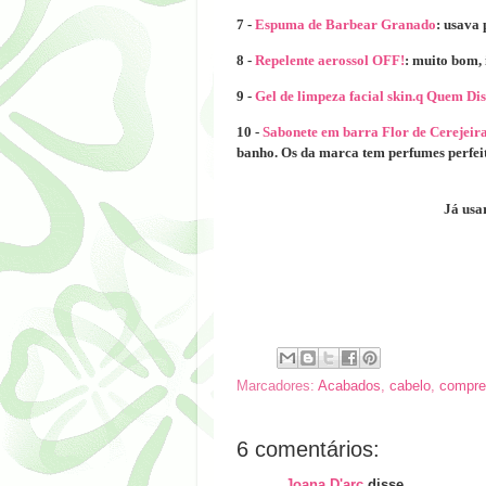
7 -
Espuma de Barbear Granado
: usava 
8 -
Repelente aerossol OFF!
: muito bom, 
9 -
Gel de limpeza facial skin.q Quem Di
10 -
Sabonete em barra Flor de Cerejeir
banho. Os da marca tem perfumes perfei
Já usa
Marcadores:
Acabados
,
cabelo
,
compre
6 comentários:
Joana D'arc
disse...