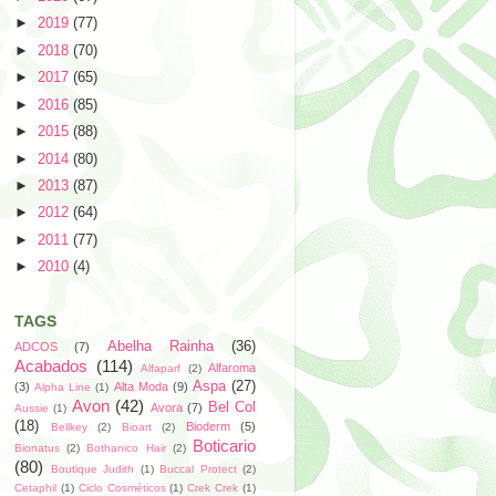
►
2019
(77)
►
2018
(70)
►
2017
(65)
►
2016
(85)
►
2015
(88)
►
2014
(80)
►
2013
(87)
►
2012
(64)
►
2011
(77)
►
2010
(4)
TAGS
Abelha Rainha
(36)
ADCOS
(7)
Acabados
(114)
Alfaroma
Alfaparf
(2)
Aspa
(27)
(3)
Alta Moda
(9)
Alpha Line
(1)
Avon
(42)
Bel Col
Avora
(7)
Aussie
(1)
(18)
Bioderm
(5)
Bellkey
(2)
Bioart
(2)
Boticario
Bionatus
(2)
Bothanico Hair
(2)
(80)
Boutique Judith
(1)
Buccal Protect
(2)
Cetaphil
(1)
Ciclo Cosméticos
(1)
Crek Crek
(1)