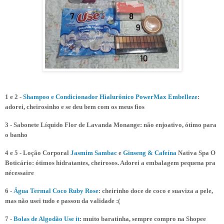
1 e 2 -
Shampoo e Condicionador Hialurônico PowerMax Embelleze
:
adorei, cheirosinho e se deu bem com os meus fios
3 - Sabonete Líquido Flor de Lavanda Monange: não enjoativo, ótimo para
o banho
4 e 5 - Loção Corporal
Jasmim Sambac
e
Ginseng & Cafeína
Nativa Spa O
Boticário: ótimos hidratantes, cheirosos. Adorei a embalagem pequena pra
nécessaire
6 -
Água Termal Coco Ruby Rose
: cheirinho doce de coco e suaviza a pele,
mas não usei tudo e passou da validade :(
7 -
Bolas de Algodão Use it
: muito baratinha, sempre compro na Shopee