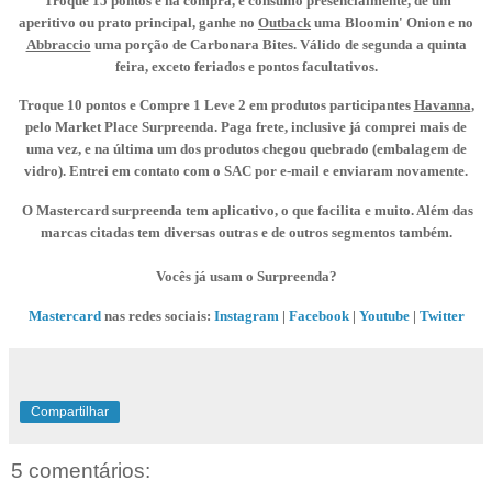
Troque 15 pontos e na compra, e consumo presencialmente, de um
aperitivo ou prato principal, ganhe no
Outback
uma Bloomin' Onion e no
Abbraccio
uma porção de Carbonara Bites. Válido de segunda a quinta
feira, exceto feriados e pontos facultativos.
Troque 10 pontos e Compre 1 Leve 2 em produtos participantes
Havanna
,
pelo Market Place Surpreenda. Paga frete, inclusive já comprei mais de
uma vez, e na última um dos produtos chegou quebrado (embalagem de
vidro). Entrei em contato com o SAC por e-mail e enviaram novamente.
O Mastercard surpreenda tem aplicativo, o que facilita e muito. Além das
marcas citadas tem diversas outras e de outros segmentos também.
Vocês já usam o Surpreenda?
Mastercard
nas redes sociais:
Instagram
|
Facebook
|
Youtube
|
Twitter
Compartilhar
5 comentários: