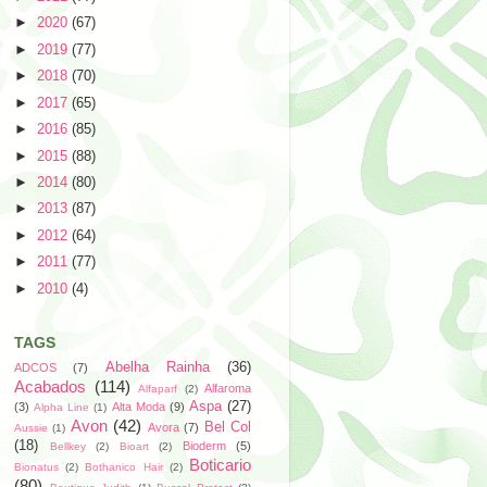
►
2020
(67)
►
2019
(77)
►
2018
(70)
►
2017
(65)
►
2016
(85)
►
2015
(88)
►
2014
(80)
►
2013
(87)
►
2012
(64)
►
2011
(77)
►
2010
(4)
TAGS
Abelha Rainha
(36)
ADCOS
(7)
Acabados
(114)
Alfaroma
Alfaparf
(2)
Aspa
(27)
(3)
Alta Moda
(9)
Alpha Line
(1)
Avon
(42)
Bel Col
Avora
(7)
Aussie
(1)
(18)
Bioderm
(5)
Bellkey
(2)
Bioart
(2)
Boticario
Bionatus
(2)
Bothanico Hair
(2)
(80)