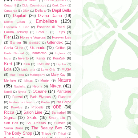
Boutique Judith
(1)
Buccal Protect
(2)
Cetaphil
(1)
Ciclo Cosméticos
(1)
Crek Crek
(1)
Depil Bella
Dellara
(6)
Curaprox
(1)
DNA
(1)
(11)
Depilart
(26)
Divina Dama
(19)
Embelleze
(129)
Doctor Clean
(2)
Essenze di Pozzi
(3)
Essencia di Fiori
(2)
Farma Delivery
(3)
Fator 5
(3)
Felps
(3)
Fler
(12)
Flores e Vegetais
(5)
Forever Liss
Gllendex
(11)
(3)
Garnier
(9)
Geek10
(2)
Granado
(13)
Gorila Clube
(4)
Griffus
(3)
Indafarma
(4)
Harts Natural
(2)
Ingleza
(2)
Inverto
(4)
Kanitz
(9)
KeraSilk
(6)
Inoar
(2)
Kert
(46)
Kiria
(3)
Kostume
(7)
Lip Ice
(2)
Lola
(30)
MUSA
Ludurana
(1)
Luxo Chic
(2)
(8)
Mary Kay
(8)
Mae Terra
(2)
Mahogany
(2)
Natura
Merheje
(5)
Muriel
(9)
Mirras
(2)
(65)
Nivea
(42)
Neorly
(4)
Nazinha
(1)
Oceane
(14)
Pantene
Nupill
(2)
Nyata
(2)
(11)
Panvel
(7)
Paris Elysees
(3)
Plancton
(8)
Pro Corpo
Portao de Cambui
(1)
Portier
(2)
QDB
(34)
(6)
Probelle
(3)
ProAloe
(1)
Ricca
(13)
Salon Line
(21)
Sannabell
(9)
Sigma
(12)
Skafe
(19)
Smart Life
(7)
Soft Hair
(9)
Sou Dessas
(5)
Sunset
(4)
The Beauty Box
(25)
Surya Brasil
(9)
The Body Shop
(10)
Thipos
(7)
Trihair
(1)