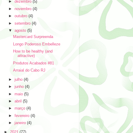
►
dezembro
(5)
►
novembro
(4)
►
outubro
(4)
►
setembro
(4)
▼
agosto
(5)
Mastercard Surpreenda
Longo Poderoso Embelleze
How to be healthy (and
attractive)
Produtos Acabados #81
Arraial do Cabo RJ
►
julho
(4)
►
junho
(4)
►
maio
(5)
►
abril
(5)
►
março
(4)
►
fevereiro
(4)
►
janeiro
(4)
►
2021
(77)